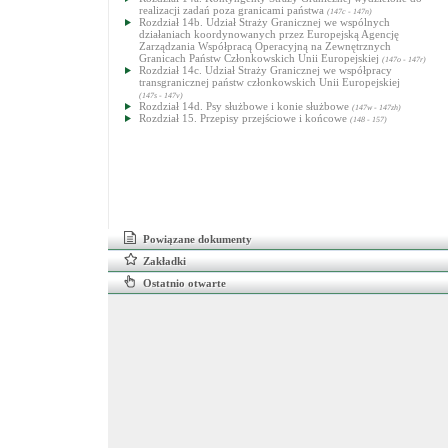
realizacji zadań poza granicami państwa
(147c - 147n)
Rozdział 14b. Udział Straży Granicznej we wspólnych
działaniach koordynowanych przez Europejską Agencję
Zarządzania Współpracą Operacyjną na Zewnętrznych
Granicach Państw Członkowskich Unii Europejskiej
(147o - 147r)
Rozdział 14c. Udział Straży Granicznej we współpracy
transgranicznej państw członkowskich Unii Europejskiej
(147s - 147v)
Rozdział 14d. Psy służbowe i konie służbowe
(147w - 147zh)
Rozdział 15. Przepisy przejściowe i końcowe
(148 - 157)
Powiązane dokumenty
Zakładki
Ostatnio otwarte