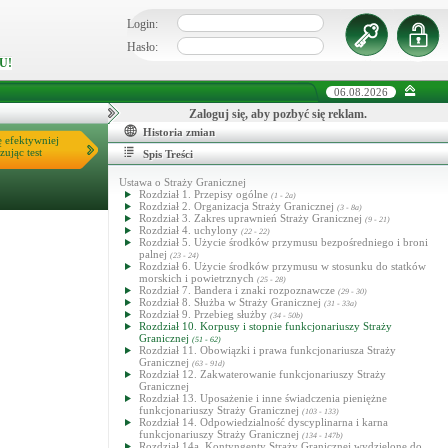
Login:
Hasło:
U!
06.08.2026
Zaloguj się, aby pozbyć się reklam.
Historia zmian
ę efektywniej
zując test
Spis Treści
Ustawa o Straży Granicznej
Rozdział 1. Przepisy ogólne
(1 - 2a)
Rozdział 2. Organizacja Straży Granicznej
(3 - 8a)
Rozdział 3. Zakres uprawnień Straży Granicznej
(9 - 21)
Rozdział 4. uchylony
(22 - 22)
Rozdział 5. Użycie środków przymusu bezpośredniego i broni
palnej
(23 - 24)
Rozdział 6. Użycie środków przymusu w stosunku do statków
morskich i powietrznych
(25 - 28)
Rozdział 7. Bandera i znaki rozpoznawcze
(29 - 30)
Rozdział 8. Służba w Straży Granicznej
(31 - 33a)
Rozdział 9. Przebieg służby
(34 - 50b)
Rozdział 10. Korpusy i stopnie funkcjonariuszy Straży
Granicznej
(51 - 62)
Rozdział 11. Obowiązki i prawa funkcjonariusza Straży
Granicznej
(63 - 91d)
Rozdział 12. Zakwaterowanie funkcjonariuszy Straży
Granicznej
Rozdział 13. Uposażenie i inne świadczenia pieniężne
funkcjonariuszy Straży Granicznej
(103 - 133)
Rozdział 14. Odpowiedzialność dyscyplinarna i karna
funkcjonariuszy Straży Granicznej
(134 - 147b)
Rozdział 14a. Kontyngenty Straży Granicznej wydzielone do