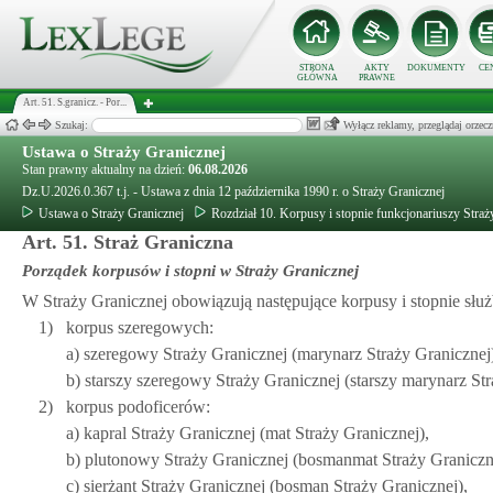
STRONA
AKTY
DOKUMENTY
CE
GŁÓWNA
PRAWNE
Art. 51. S.granicz. - Por...
Szukaj:
Wyłącz reklamy, przeglądaj orz
Ustawa o Straży Granicznej
Stan prawny aktualny na dzień:
06.08.2026
Dz.U.2026.0.367 t.j. - Ustawa z dnia 12 października 1990 r. o Straży Granicznej
Ustawa o Straży Granicznej
Rozdział 10. Korpusy i stopnie funkcjonariuszy Straż
Art. 51. Straż Graniczna
Porządek korpusów i stopni w Straży Granicznej
W Straży Granicznej obowiązują następujące korpusy i stopnie słu
1)
korpus szeregowych:
a) szeregowy Straży Granicznej (marynarz Straży Granicznej
b) starszy szeregowy Straży Granicznej (starszy marynarz Str
2)
korpus podoficerów:
a) kapral Straży Granicznej (mat Straży Granicznej),
b) plutonowy Straży Granicznej (bosmanmat Straży Graniczn
c) sierżant Straży Granicznej (bosman Straży Granicznej),