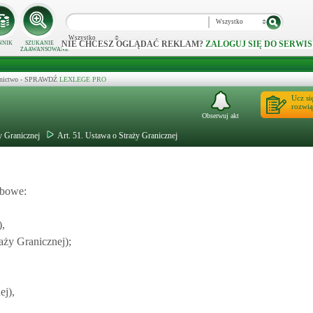
Wszystko
Wszystko
NIE CHCESZ OGLĄDAĆ REKLAM?
ZALOGUJ SIĘ DO SERWIS
NNIK
SZUKANIE
ZAAWANSOWANE
ecznictwo - SPRAWDŹ
LEXLEGE PRO
Ucz si
rozwią
Obserwuj akt
y Granicznej
Art. 51. Ustawa o Straży Granicznej
żbowe:
),
aży Granicznej);
ej),