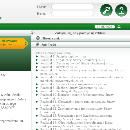
Login:
Hasło:
U!
07.08.2026
Zaloguj się, aby pozbyć się reklam.
Historia zmian
ę efektywniej
zując test
Spis Treści
Ustawa o Straży Granicznej
Rozdział 1. Przepisy ogólne
(1 - 2a)
Rozdział 2. Organizacja Straży Granicznej
(3 - 8a)
Rozdział 3. Zakres uprawnień Straży Granicznej
(9 - 21)
Rozdział 4. uchylony
(22 - 22)
Rozdział 5. Użycie środków przymusu bezpośredniego i broni
palnej
acą
(23 - 24)
Rozdział 6. Użycie środków przymusu w stosunku do statków
morskich i powietrznych
(25 - 28)
Rozdział 7. Bandera i znaki rozpoznawcze
(29 - 30)
Rozdział 8. Służba w Straży Granicznej
(31 - 33a)
Rozdział 9. Przebieg służby
(34 - 50b)
w celu udziału:
Rozdział 10. Korpusy i stopnie funkcjonariuszy Straży
Granicznej
opejskiego i Rady z
(51 - 62)
Rozdział 11. Obowiązki i prawa funkcjonariusza Straży
eniu do tego
Granicznej
(63 - 91d)
r 863/2007”;
Rozdział 12. Zakwaterowanie funkcjonariuszy Straży
Granicznej
Rozdział 13. Uposażenie i inne świadczenia pieniężne
funkcjonariuszy Straży Granicznej
(103 - 133)
ozporządzeniu nr
Rozdział 14. Odpowiedzialność dyscyplinarna i karna
funkcjonariuszy Straży Granicznej
(134 - 147b)
Rozdział 14a. Kontyngenty Straży Granicznej wydzielone do