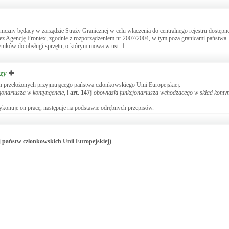
iczny będący w zarządzie Straży Granicznej w celu włączenia do centralnego rejestru dostęp
ez Agencję Frontex, zgodnie z rozporządzeniem nr 2007/2004, w tym poza granicami państwa.
ików do obsługi sprzętu, o którym mowa w ust. 1.
zy
h przełożonych przyjmującego państwa członkowskiego Unii Europejskiej.
jonariusza w kontyngencie
, i
art.
147j
obowiązki funkcjonariusza wchodzącego w skład konty
onuje on pracę, następuje na podstawie odrębnych przepisów.
ej państw członkowskich Unii Europejskiej)