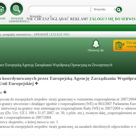
Wszystko
Wszystko
NIE CHCESZ OGLĄDAĆ REKLAM?
ZALOGUJ SIĘ DO SERWIS
NNIK
SZUKANIE
ZAAWANSOWANE
y, przeglądaj orzecznictwo - SPRAWDŹ
LEXLEGE PRO
Ucz si
rozwią
Obserwuj akt
rzez Europejską Agencję Zarządzania Współpracą Operacyjną na Zewnętrznych
ach koordynowanych przez Europejską Agencję Zarządzania Współpr
nii Europejskiej
ów
wani do europejskich zespołów straży granicznej w rozumieniu rozporządzenia nr 2007/2004 
na granicy utworzone i działające zgodnie z rozporządzeniem (WE) nr 863/2007 Parlamentu Eur
j interwencji na granicy oraz zmieniającym rozporządzenie Rady (WE) nr 2007/2004 w odniesi
zy (Dz. Urz. UE L 199 z 31.07.2007, str. 30, z późn. zm.), zwanym dalej „rozporządzeniem n
ie z rozporządzeniem nr 2007/2004.
erwy ekspertów, o której mowa w ust. 1.
iusza do europejskich zespołów straży granicznej, na zasadach określonych odpowiednio w r