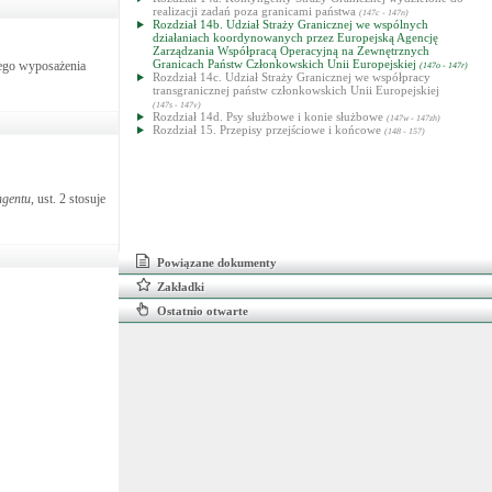
realizacji zadań poza granicami państwa
(147c - 147n)
Rozdział 14b. Udział Straży Granicznej we wspólnych
działaniach koordynowanych przez Europejską Agencję
Zarządzania Współpracą Operacyjną na Zewnętrznych
Granicach Państw Członkowskich Unii Europejskiej
nego wyposażenia
(147o - 147r)
Rozdział 14c. Udział Straży Granicznej we współpracy
transgranicznej państw członkowskich Unii Europejskiej
(147s - 147v)
Rozdział 14d. Psy służbowe i konie służbowe
(147w - 147zh)
Rozdział 15. Przepisy przejściowe i końcowe
(148 - 157)
ngentu
, ust. 2 stosuje
Powiązane dokumenty
Zakładki
Ostatnio otwarte