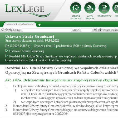
STRONA
AKTY
DOKUMENTY
CE
GŁÓWNA
PRAWNE
Ustawa o Straży Graniczne...
Szukaj:
Art./§
Wyłącz reklam
Ustawa o Straży Granicznej
Stan prawny aktualny na dzień:
07.08.2026
Dz.U.2026.0.367 t.j. - Ustawa z dnia 12 października 1990 r. o Straży Granicznej
Ustawa o Straży Granicznej
Rozdział 14b. Udział Straży Granicznej we wspólnych działaniach koordynowanych p
Granicach Państw Członkowskich Unii Europejskiej
Rozdział 14b. Udział Straży Granicznej we wspólnych działani
Operacyjną na Zewnętrznych Granicach Państw Członkowskich U
Art. 147o.
Delegowanie funkcjonariuszy krajowej rezerwy ekspert
1.
Funkcjonariusze wchodzący w skład krajowej rezerwy ekspertów mogą zostać delego
1)
w szybkich interwencjach realizowanych przez zespoły szybkiej interwencji 
dnia 11 lipca 2007 r. ustanawiającym mechanizm tworzenia zespołów szybkie
mechanizmu i określającym uprawnienia i zadania zaproszonych funkcjonarius
2)
we wspólnych operacjach i projektach pilotażowych przeprowadzanych zgodn
2.
Komendant Główny Straży Granicznej określa, w drodze decyzji, skład krajowej rez
3.
Komendant Główny Straży Granicznej deleguje lub odmawia delegowania funkcjonar
863/2007 albo rozporządzeniu nr 2007/2004.