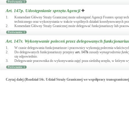
Porównania: 1
Art. 147p.
Udostępnianie sprzętu Agencji
1.
Komendant Główny Straży Granicznej może udostępnić Agencji Frontex sprzęt techn
technicznego oraz wykorzystania w trakcie wspólnych działań koordynowanych prz
2.
Komendant Główny Straży Granicznej może delegować funkcjonariuszy lub pracown
Porównania: 1
Art. 147r.
Wykonywanie poleceń przez delegowanych funkcjonarius
1.
W czasie delegowania funkcjonariusze i pracownicy wykonują polecenia właściwyc
2.
Do delegowanych funkcjonariuszy przepisy
art.
147h
zasady wynagrodzenia funkc
się odpowiednio.
3.
Delegowanie pracownika do wykonywania zajęć poza siedzibą urzędu, w którym wyk
Porównania: 1
Czytaj dalej (Rozdział 14c. Udział Straży Granicznej we współpracy transgraniczn