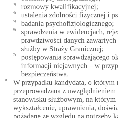
3)
rozmowy kwalifikacyjnej;
4)
ustalenia zdolności fizycznej i 
5)
badania psychofizjologicznego;
6)
sprawdzenia w ewidencjach, reje
prawdziwości danych zawartych
służby w Straży Granicznej;
7)
postępowania sprawdzającego ok
informacji niejawnych – w przy
bezpieczeństwa.
8.
W przypadku kandydata, o którym m
przeprowadzana z uwzględnieniem 
stanowisku służbowym, na którym s
wykształcenie, uprawnienia, doświ
pożądane ze względu na potrzeby k