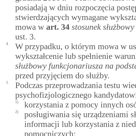
posiadają w dniu rozpoczęcia pos
stwierdzających wymagane wykształ
mowa w
art.
34
stosunek służbowy
ust. 3.
4.
W przypadku, o którym mowa w ust
wykształcenie lub spełnienie war
służbowy funkcjonariusza na pods
przed przyjęciem do służby.
5.
Podczas przeprowadzania testu wie
psychofizjologicznego kandydatowi
1)
korzystania z pomocy innych os
2)
posługiwania się urządzeniami s
informacji lub korzystania z ni
pomocniczych;