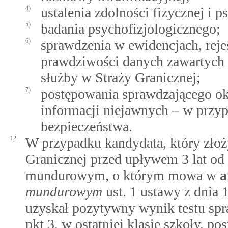
4)
ustalenia zdolności fizycznej i 
5)
badania psychofizjologicznego;
6)
sprawdzenia w ewidencjach, reje
prawdziwości danych zawartych
służby w Straży Granicznej;
7)
postępowania sprawdzającego ok
informacji niejawnych – w przy
bezpieczeństwa.
12.
W przypadku kandydata, który złoży
Granicznej przed upływem 3 lat od 
mundurowym, o którym mowa w
a
mundurowym
ust. 1 ustawy z dnia 
uzyskał pozytywny wynik testu spr
pkt 3, w ostatniej klasie szkoły, po