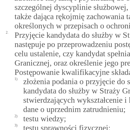
szczególnej dyscyplinie służbowej,
także dająca rękojmię zachowania
określonych w przepisach o ochroni
2.
Przyjęcie kandydata do służby w S
następuje po przeprowadzeniu post
celu ustalenie, czy kandydat spełni
Granicznej, oraz określenie jego pr
Postępowanie kwalifikacyjne składa
1)
złożenia podania o przyjęcie do
kandydata do służby w Straży G
stwierdzających wykształcenie i
dane o uprzednim zatrudnieniu;
2)
testu wiedzy;
3)
testu sprawności fizycznej;