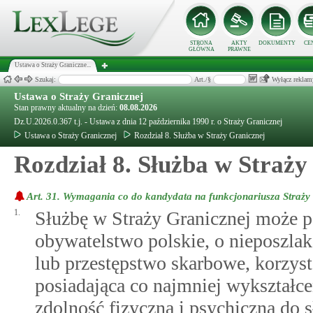
STRONA
AKTY
DOKUMENTY
CE
GŁÓWNA
PRAWNE
Ustawa o Straży Graniczne...
Szukaj:
Art./§
Wyłącz reklam
Ustawa o Straży Granicznej
Stan prawny aktualny na dzień:
08.08.2026
Dz.U.2026.0.367 t.j. - Ustawa z dnia 12 października 1990 r. o Straży Granicznej
Ustawa o Straży Granicznej
Rozdział 8. Służba w Straży Granicznej
Rozdział 8. Służba w Straży
Art. 31.
Wymagania co do kandydata na funkcjonariusza Straży
1.
Służbę w Straży Granicznej może p
obywatelstwo polskie, o nieposzlak
lub przestępstwo skarbowe, korzyst
posiadająca co najmniej wykształce
zdolność fizyczną i psychiczną do