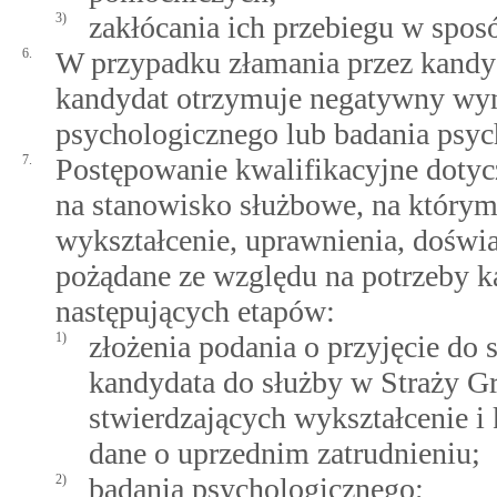
3)
zakłócania ich przebiegu w sposó
6.
W przypadku złamania przez kandyd
kandydat otrzymuje negatywny wyn
psychologicznego lub badania psyc
7.
Postępowanie kwalifikacyjne dotycz
na stanowisko służbowe, na którym
wykształcenie, uprawnienia, doświ
pożądane ze względu na potrzeby ka
następujących etapów:
1)
złożenia podania o przyjęcie do
kandydata do służby w Straży G
stwierdzających wykształcenie i
dane o uprzednim zatrudnieniu;
2)
badania psychologicznego;