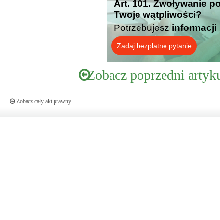
Art. 101. Zwoływanie p
Twoje wątpliwości?
Potrzebujesz
informacji
Zadaj bezpłatne pytanie
Zobacz poprzedni artyk
Zobacz cały akt prawny