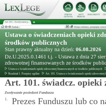
STRONA
AKTY
DOKUMENTY
CE
GŁÓWNA
PRAWNE
Art. 101. - Zwoływanie p...
Szukaj:
Wyłącz reklamy, przeglądaj orz
Ustawa o świadczeniach opieki zd
środków publicznych
Stan prawny aktualny na dzień:
06.08.2026
Dz.U.2025.0.1461 t.j. - Ustawa z dnia 27 sie
zdrowotnej finansowanych ze środków publi
Ustawa o świadczeniach opieki zdrowotnej finansowanych ze środków publicznych
Rozdział 1. Przepisy ogólne
Art. 101. Ustawa o świadczeniach opieki zdrowotnej
Art. 101. świadcz. opieki 
Zwoływanie posiedzeń Funduszu
Prezes Funduszu lub co n
1.