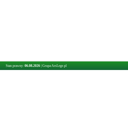
Stan prawny:
06.08.2026
|
Grupa ArsLege.pl