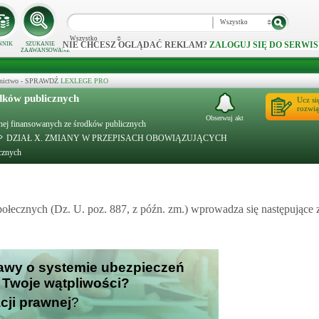
Wszystko
Wszystko
NIE CHCESZ OGLĄDAĆ REKLAM?
ZALOGUJ SIĘ DO SERWIS
NNIK
SZUKANIE
ZAAWANSOWANE
ecznictwo - SPRAWDŹ
LEXLEGE PRO
dków publicznych
Ucz si
rozwią
Obserwuj akt
otnej finansowanych ze środków publicznych
DZIAŁ X. ZMIANY W PRZEPISACH OBOWIĄZUJĄCYCH
cznych
społecznych (Dz. U. poz. 887, z późn. zm.) wprowadza się następujące
tawy o systemie ubezpieczeń
 Twoje wątpliwości?
cji prawnej
?