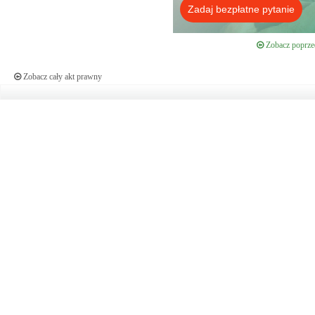
Zadaj bezpłatne pytanie
Zobacz poprzed
Zobacz cały akt prawny