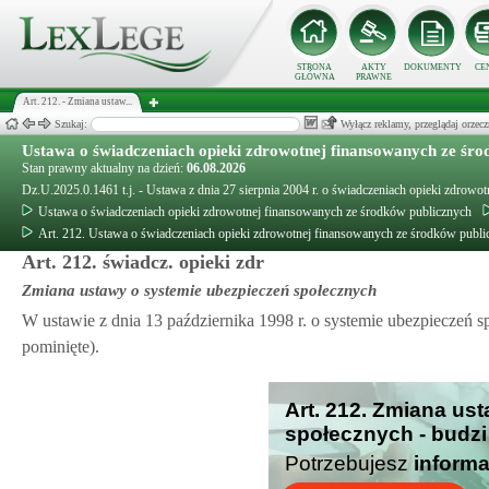
STRONA
AKTY
DOKUMENTY
CE
GŁÓWNA
PRAWNE
Art. 212. - Zmiana ustaw...
Szukaj:
Wyłącz reklamy, przeglądaj orz
Ustawa o świadczeniach opieki zdrowotnej finansowanych ze śro
Stan prawny aktualny na dzień:
06.08.2026
Dz.U.2025.0.1461 t.j. - Ustawa z dnia 27 sierpnia 2004 r. o świadczeniach opieki zdrow
Ustawa o świadczeniach opieki zdrowotnej finansowanych ze środków publicznych
Art. 212. Ustawa o świadczeniach opieki zdrowotnej finansowanych ze środków publi
Art. 212. świadcz. opieki zdr
Zmiana ustawy o systemie ubezpieczeń społecznych
W ustawie z dnia 13 października 1998 r. o systemie ubezpieczeń 
pominięte).
Art. 212. Zmiana us
społecznych - budzi
Potrzebujesz
informa