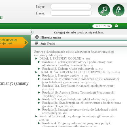
Login:
Hasło:
U!
06.08.2026
Zaloguj się, aby pozbyć się reklam.
Historia zmian
ę efektywniej
zując test
Spis Treści
Ustawa o świadczeniach opieki zdrowotnej finansowanych ze
środków publicznych
DZIAŁ I. PRZEPISY OGÓLNE
(1 - 11b)
Rozdział 1. Zakres przedmiotowy i podmiotowy oraz
objaśnienia określeń ustawowych
(1 - 5)
Rozdział 2. Zadania władz publicznych
(6 - 11b)
DZIAŁ II. ŚWIADCZENIA OPIEKI ZDROWOTNEJ
(12 - 47ca)
Rozdział 1. Przepisy ogólne
(12 - 31)
Rozdział 1a. Kwalifikowanie świadczeń opieki zdrowotnej
jako świadczeń gwarantowanych
 zmiany: (zmiany
(31a - 31l)
Rozdział 1aa. Taryfikacja świadczeń opieki zdrowotnej
(31la - 31lc)
Rozdział 1b. Agencja Oceny Technologii Medycznych i
Taryfikacji
(31m - 31x)
Rozdział 2. Zakres świadczeń opieki zdrowotnej
(32 - 42)
Rozdział 2a. Świadczenia opieki zdrowotnej udzielone poza
granicami kraju
(42a - 42k)
Rozdział 3. Szczególne uprawnienia do świadczeń opieki
zdrowotnej
(43 - 47i)
Rozdział 3a. Ratunkowy dostęp do technologii lekowych
(47d - 54)
Rozdział 4. Programy zdrowotne, programy polityki
zdrowotnej i programy pilotażowe
(48 - 48f)