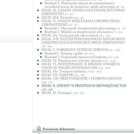
Rozdział 5. Dokumenty służące do potwierdzenia i
weryfikacji prawa do świadczeń opieki zdrowotnej
(49 - 64)
DZIAŁ III. ZASADY UDZIELANIA ŚWIADCZEŃ OPIEKI
ZDROWOTNEJ
(55 - 61)
DZIAŁ IIIA. Kontrola
(61a - 64)
DZIAŁ IV. ZASADY PODLEGANIA UBEZPIECZENIU
ZDROWOTNEMU
(65 - 95)
Rozdział 1. Obowiązek ubezpieczenia zdrowotnego
(65 - 78)
Rozdział 2. Składki na ubezpieczenie zdrowotne
(79 - 95n)
DZIAŁ IVa. Ocena potrzeb zdrowotnych
(95a - 95k)
DZIAŁ IVB. SYSTEM PODSTAWOWEGO SZPITALNEGO
ZABEZPIECZENIA ŚWIADCZEŃ OPIEKI ZDROWOTNEJ
(95l - 95n)
DZIAŁ V. NARODOWY FUNDUSZ ZDROWIA
(96 - 131b)
Rozdział 1. Przepisy ogólne
(96 - 112)
Rozdział 2. Gospodarka finansowa Funduszu
(113 - 252)
DZIAŁ Va. Finansowanie ochrony zdrowia
(131c - 131d)
DZIAŁ VI. POSTĘPOWANIE W SPRAWIE ZAWARCIA
UMÓW ZE ŚWIADCZENIODAWCAMI
(132 - 161b)
DZIAŁ VIa. Transport sanitarny
(161ba - 161e)
DZIAŁ VII. NADZÓR
(162 - 187)
DZIAŁ VIII. PRZETWARZANIE I OCHRONA DANYCH
(188 - 195)
DZIAŁ X. ZMIANY W PRZEPISACH OBOWIĄZUJĄCYCH
(196 - 228)
DZIAŁ XI. Pominięty
(229 - 252)
Powiązane dokumenty