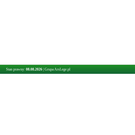
Stan prawny:
08.08.2026
|
Grupa ArsLege.pl