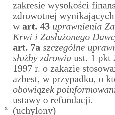
zakresie wysokości finan
zdrowotnej wynikających
w
art.
43
uprawnienia Z
Krwi i Zasłużonego Dawc
art.
7a
szczególne uprawn
służby zdrowia
ust. 1 pkt
1997 r. o zakazie stosow
azbest, w przypadku, o 
obowiązek poinformowani
ustawy o refundacji.
(uchylony)
9.