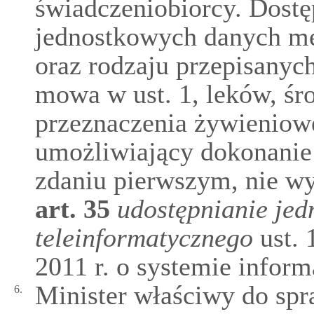
świadczeniobiorcy. Dost
jednostkowych danych me
oraz rodzaju przepisanyc
mowa w ust. 1, leków, ś
przeznaczenia żywienio
umożliwiający dokonanie 
zdaniu pierwszym, nie w
art.
35
udostępnianie jed
teleinformatycznego
ust.
2011 r. o systemie inform
Minister właściwy do sp
6.