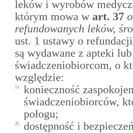
leków i wyrobów medyczn
którym mowa w
art.
37
o
refundowanych leków, śr
ust. 1 ustawy o refundacj
są wydawane z apteki lub
świadczeniobiorcom, o kt
względzie:
konieczność zaspokojen
1)
świadczeniobiorców, kt
połogu;
dostępność i bezpiecze
2)