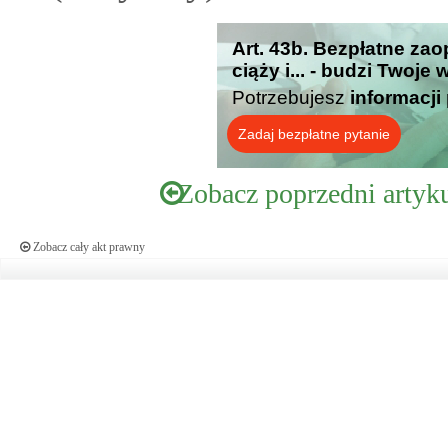
Art. 43b. Bezpłatne zao
ciąży i... - budzi Twoje
Potrzebujesz
informacji
Zadaj bezpłatne pytanie
Zobacz poprzedni artyk
Zobacz cały akt prawny