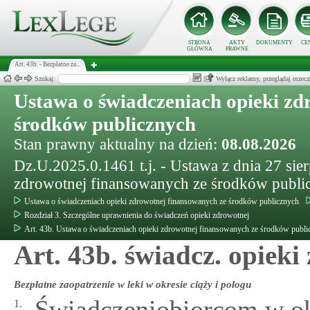
STRONA
AKTY
DOKUMENTY
CE
GŁÓWNA
PRAWNE
Art. 43b. - Bezpłatne za...
Szukaj:
Wyłącz reklamy, przeglądaj orz
Ustawa o świadczeniach opieki zd
środków publicznych
Stan prawny aktualny na dzień:
08.08.2026
Dz.U.2025.0.1461 t.j. - Ustawa z dnia 27 sie
zdrowotnej finansowanych ze środków publi
Ustawa o świadczeniach opieki zdrowotnej finansowanych ze środków publicznych
Rozdział 3. Szczególne uprawnienia do świadczeń opieki zdrowotnej
Art. 43b. Ustawa o świadczeniach opieki zdrowotnej finansowanych ze środków publi
Art. 43b. świadcz. opieki
Bezpłatne zaopatrzenie w leki w okresie ciąży i połogu
Świadczeniobiorcom w ok
1.