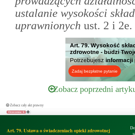
prowadzących działalność
ustalanie wysokości skład
uprawnionych
ust. 2 i 2e.
Art. 79. Wysokość skła
zdrowotne - budzi Twoj
Potrzebujesz
informacji
Zadaj bezpłatne pytanie
Zobacz poprzedni artyk
Zobacz cały akt prawny
Orzeczenia: 6
Do
Art. 79. Ustawa o świadczeniach opieki zdrowotnej
s