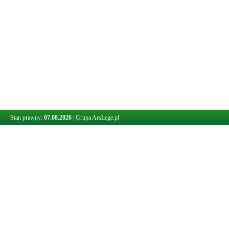
Stan prawny:
07.08.2026
|
Grupa ArsLege.pl