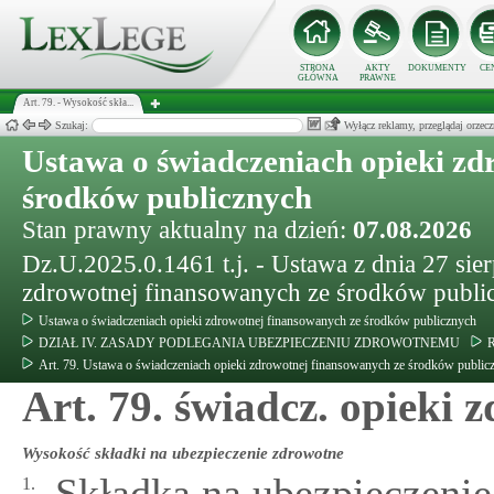
STRONA
AKTY
DOKUMENTY
CE
GŁÓWNA
PRAWNE
Art. 79. - Wysokość skła...
Szukaj:
Wyłącz reklamy, przeglądaj orz
Ustawa o świadczeniach opieki zd
środków publicznych
Stan prawny aktualny na dzień:
07.08.2026
Dz.U.2025.0.1461 t.j. - Ustawa z dnia 27 sie
zdrowotnej finansowanych ze środków publi
Ustawa o świadczeniach opieki zdrowotnej finansowanych ze środków publicznych
DZIAŁ IV. ZASADY PODLEGANIA UBEZPIECZENIU ZDROWOTNEMU
R
Art. 79. Ustawa o świadczeniach opieki zdrowotnej finansowanych ze środków public
Art. 79. świadcz. opieki z
Wysokość składki na ubezpieczenie zdrowotne
Składka na ubezpieczeni
1.