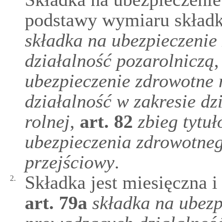
podstawy wymiaru składki
składka na ubezpieczeni
działalność pozarolniczą
,
ubezpieczenie zdrowotne
działalność w zakresie dz
rolnej
,
art.
82
zbieg tytu
ubezpieczenia zdrowotne
przejściowy
.
Składka jest miesięczna i
2.
art.
79a
składka na ubezp