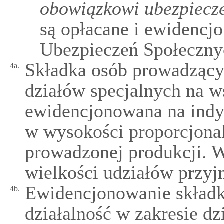
obowiązkowi ubezpiecz
są opłacane i ewidencj
Ubezpieczeń Społeczny
Składka osób prowadzącyc
4a.
działów specjalnych na w
ewidencjonowana na indy
w wysokości proporcjonal
prowadzonej produkcji. W
wielkości udziałów przyjm
Ewidencjonowanie skład
4b.
działalność w zakresie d