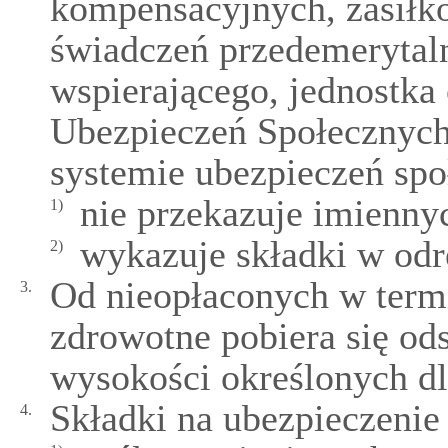
kompensacyjnych, zasiłk
świadczeń przedemerytal
wspierającego, jednostka
Ubezpieczeń Społecznych
systemie ubezpieczeń spo
nie przekazuje imienny
1)
wykazuje składki w odrę
2)
Od nieopłaconych w termi
3.
zdrowotne pobiera się od
wysokości określonych dl
Składki na ubezpieczenie
4.