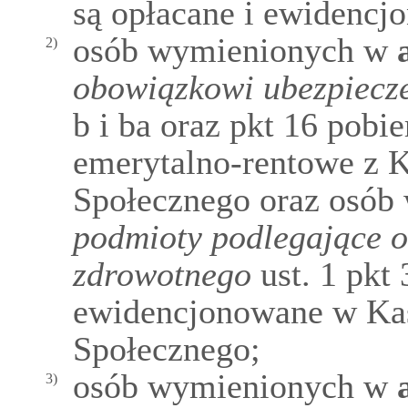
są opłacane i ewidencj
osób wymienionych w
a
2)
obowiązkowi ubezpiecz
b i ba oraz pkt 16 pobi
emerytalno-rentowe z 
Społecznego oraz osób
podmioty podlegające 
zdrowotnego
ust. 1 pkt 
ewidencjonowane w Kas
Społecznego;
osób wymienionych w
a
3)