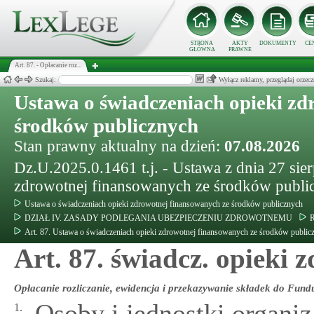
STRONA
AKTY
DOKUMENTY
CE
GŁÓWNA
PRAWNE
Art. 87. - Opłacanie roz...
Szukaj:
Wyłącz reklamy, przeglądaj orz
Ustawa o świadczeniach opieki zd
środków publicznych
Stan prawny aktualny na dzień:
07.08.2026
Dz.U.2025.0.1461 t.j. - Ustawa z dnia 27 sie
zdrowotnej finansowanych ze środków publi
Ustawa o świadczeniach opieki zdrowotnej finansowanych ze środków publicznych
DZIAŁ IV. ZASADY PODLEGANIA UBEZPIECZENIU ZDROWOTNEMU
R
Art. 87. Ustawa o świadczeniach opieki zdrowotnej finansowanych ze środków public
Art. 87. świadcz. opieki z
Opłacanie rozliczanie, ewidencja i przekazywanie składek do Fund
Osoby i jednostki organi
1.