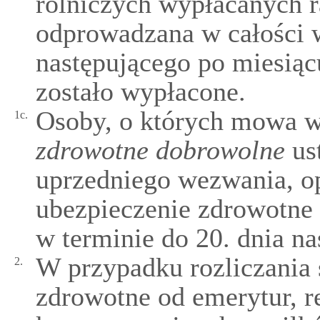
rolniczych wypłacanych ra
odprowadzana w całości w
następującego po miesiąc
zostało wypłacone.
Osoby, o których mowa 
1c.
zdrowotne dobrowolne
ust
uprzedniego wezwania, opł
ubezpieczenie zdrowotne
w terminie do 20. dnia n
W przypadku rozliczania 
2.
zdrowotne od emerytur, r