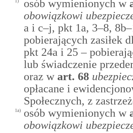
osób wymienionych w
a
1)
obowiązkowi ubezpiecz
a i c‒j, pkt 1a, 3‒8, 8b
pobierających zasiłek 
pkt 24a i 25 – pobieraj
lub świadczenie przede
oraz w
art.
68
ubezpiec
opłacane i ewidencjon
Społecznych, z zastrzeż
osób wymienionych w
a
1a)
obowiązkowi ubezpiecz