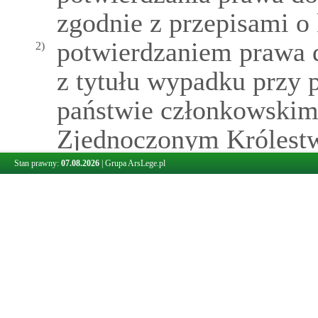
zgodnie z przepisami o 
potwierdzaniem prawa 
2)
z tytułu wypadku przy 
państwie członkowskim
Zjednoczonym Królestw
koordynacji, dotyczące:
Stan prawny:
07.08.2026
|
Grupa ArsLege.pl
a) stwierdzonego narus
wyniku wypadku przy p
b) nazwy, rodzaju lub 
oraz stwierdzonego nar
wyniku tej choroby,