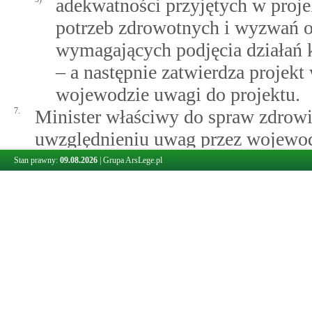
adekwatności przyjętych w proj
potrzeb zdrowotnych i wyzwań o
wymagających podjęcia działań
– a następnie zatwierdza projek
wojewodzie uwagi do projektu.
7.
Minister właściwy do spraw zdrowi
uwzględnieniu uwag przez wojewo
8.
Zatwierdzony przez ministra właś
Stan prawny:
09.08.2026
|
Grupa ArsLege.pl
wojewoda ogłasza, w drodze obwie
urzędowym, nie później niż do dnia
rok obowiązywania tego planu.
9.
Wojewódzki plan ustala się na okres
10.
Wojewoda zamieszcza w Biuletynie 
podmiotowej informację o realizac