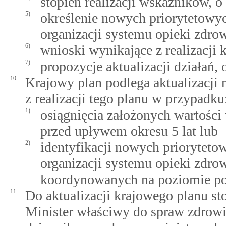
stopień realizacji wskaźników, o
5)
określenie nowych priorytetowy
organizacji systemu opieki zdro
6)
wnioski wynikające z realizacji 
7)
propozycje aktualizacji działań,
10.
Krajowy plan podlega aktualizacji
z realizacji tego planu w przypadku
1)
osiągnięcia założonych wartości
przed upływem okresu 5 lat lub
2)
identyfikacji nowych priorytet
organizacji systemu opieki zdro
koordynowanych na poziomie p
11.
Do aktualizacji krajowego planu sto
Minister właściwy do spraw zdrowi