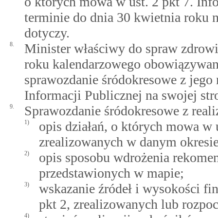
o których mowa w ust. 2 pkt 7. Inf
terminie do dnia 30 kwietnia roku 
dotyczy.
8.
Minister właściwy do spraw zdrowia
roku kalendarzowego obowiązywani
sprawozdanie śródokresowe z jego r
Informacji Publicznej na swojej st
9.
Sprawozdanie śródokresowe z reali
1)
opis działań, o których mowa w u
zrealizowanych w danym okresie
2)
opis sposobu wdrożenia rekome
przedstawionych w mapie;
3)
wskazanie źródeł i wysokości fi
pkt 2, zrealizowanych lub rozpo
4)