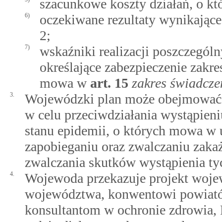
szacunkowe koszty działań, o k
6)
oczekiwane rezultaty wynikające 
2;
7)
wskaźniki realizacji poszczegól
określające zabezpieczenie zakr
mowa w
art.
15
zakres świadcze
3.
Wojewódzki plan może obejmować 
w celu przeciwdziałania wystąpieni
stanu epidemii, o których mowa w u
zapobieganiu oraz zwalczaniu zakaż
zwalczania skutków wystąpienia ty
4.
Wojewoda przekazuje projekt woje
województwa, konwentowi powiat
konsultantom w ochronie zdrowia,