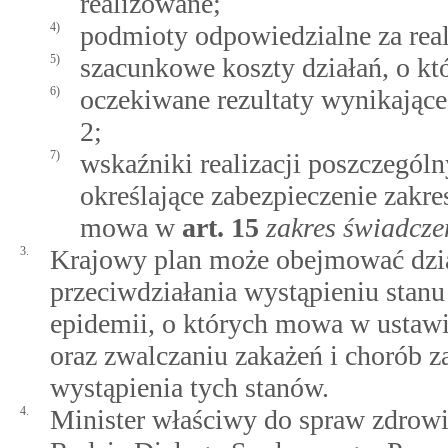
realizowane;
4)
podmioty odpowiedzialne za real
5)
szacunkowe koszty działań, o k
6)
oczekiwane rezultaty wynikające 
2;
7)
wskaźniki realizacji poszczegól
określające zabezpieczenie zakr
mowa w
art.
15
zakres świadcze
3.
Krajowy plan może obejmować dzi
przeciwdziałania wystąpieniu stanu
epidemii, o których mowa w ustawie
oraz zwalczaniu zakażeń i chorób z
wystąpienia tych stanów.
4.
Minister właściwy do spraw zdrowi