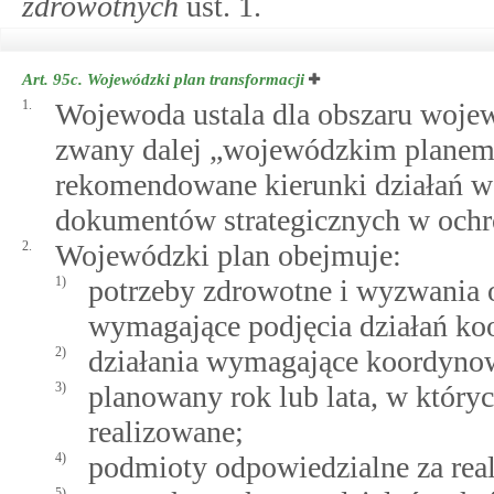
zdrowotnych
ust. 1.
Art. 95c.
Wojewódzki plan transformacji
1.
Wojewoda ustala dla obszaru woje
zwany dalej „wojewódzkim planem”
rekomendowane kierunki działań w
dokumentów strategicznych w ochr
2.
Wojewódzki plan obejmuje:
1)
potrzeby zdrowotne i wyzwania o
wymagające podjęcia działań k
2)
działania wymagające koordyno
3)
planowany rok lub lata, w który
realizowane;
4)
podmioty odpowiedzialne za real
5)