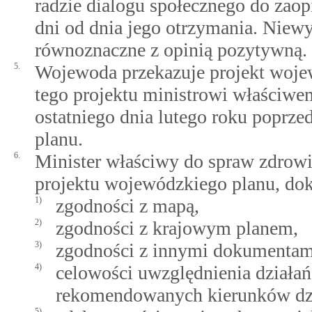
radzie dialogu społecznego do zao
dni od dnia jego otrzymania. Niewy
równoznaczne z opinią pozytywną.
5.
Wojewoda przekazuje projekt woje
tego projektu ministrowi właściwe
ostatniego dnia lutego roku poprz
planu.
6.
Minister właściwy do spraw zdrowi
projektu wojewódzkiego planu, dok
1)
zgodności z mapą,
2)
zgodności z krajowym planem,
3)
zgodności z innymi dokumentami
4)
celowości uwzględnienia działań
rekomendowanych kierunków dzi
5)