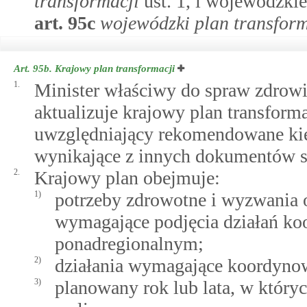
transformacji
ust. 1, i wojewódzki
art.
95c
wojewódzki plan transform
Art. 95b.
Krajowy plan transformacji
1.
Minister właściwy do spraw zdrowia
aktualizuje krajowy plan transform
uwzględniający rekomendowane kie
wynikające z innych dokumentów st
2.
Krajowy plan obejmuje:
1)
potrzeby zdrowotne i wyzwania o
wymagające podjęcia działań k
ponadregionalnym;
2)
działania wymagające koordyno
3)
planowany rok lub lata, w który