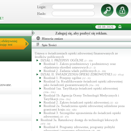
Login:
Hasło:
U!
08.08.2026
Zaloguj się, aby pozbyć się reklam.
Historia zmian
ę efektywniej
zując test
Spis Treści
Ustawa o świadczeniach opieki zdrowotnej finansowanych ze
środków publicznych
DZIAŁ I. PRZEPISY OGÓLNE
(1 - 11b)
Rozdział 1. Zakres przedmiotowy i podmiotowy oraz
objaśnienia określeń ustawowych
(1 - 5)
Rozdział 2. Zadania władz publicznych
(6 - 11b)
DZIAŁ II. ŚWIADCZENIA OPIEKI ZDROWOTNEJ
(12 - 47ca)
Rozdział 1. Przepisy ogólne
(12 - 31)
Rozdział 1a. Kwalifikowanie świadczeń opieki zdrowotnej
izowane.
jako świadczeń gwarantowanych
(31a - 31l)
Rozdział 1aa. Taryfikacja świadczeń opieki zdrowotnej
(31la - 31lc)
Rozdział 1b. Agencja Oceny Technologii Medycznych i
Taryfikacji
(31m - 31x)
Rozdział 2. Zakres świadczeń opieki zdrowotnej
(32 - 42)
Rozdział 2a. Świadczenia opieki zdrowotnej udzielone poza
granicami kraju
(42a - 42k)
Rozdział 3. Szczególne uprawnienia do świadczeń opieki
zdrowotnej
(43 - 47i)
Rozdział 3a. Ratunkowy dostęp do technologii lekowych
(47d - 54)
Rozdział 4. Programy zdrowotne, programy polityki
zdrowotnej i programy pilotażowe
(48 - 48f)