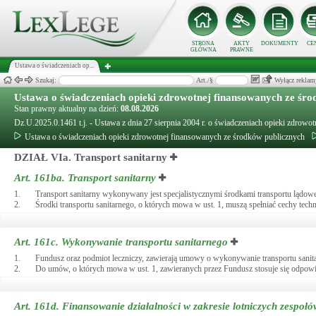
STRONA
AKTY
DOKUMENTY
CE
GŁÓWNA
PRAWNE
Ustawa o świadczeniach op...
Szukaj:
Art./§
Wyłącz reklam
Ustawa o świadczeniach opieki zdrowotnej finansowanych ze śro
Stan prawny aktualny na dzień:
08.08.2026
Dz.U.2025.0.1461 t.j. - Ustawa z dnia 27 sierpnia 2004 r. o świadczeniach opieki zdrow
Ustawa o świadczeniach opieki zdrowotnej finansowanych ze środków publicznych
DZIAŁ VIa. Transport sanitarny
Art. 161ba.
Transport sanitarny
1.
Transport sanitarny wykonywany jest specjalistycznymi środkami transportu lądowe
2.
Środki transportu sanitarnego, o których mowa w ust. 1, muszą spełniać cechy te
Art. 161c.
Wykonywanie transportu sanitarnego
1.
Fundusz oraz podmiot leczniczy, zawierają umowy o wykonywanie transportu sanit
2.
Do umów, o których mowa w ust. 1, zawieranych przez Fundusz stosuje się odpowie
Art. 161d.
Finansowanie działalności w zakresie lotniczych zespołó