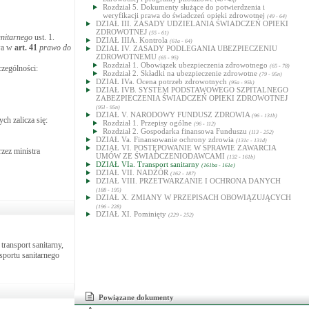
Rozdział 5. Dokumenty służące do potwierdzenia i
weryfikacji prawa do świadczeń opieki zdrowotnej
(49 - 64)
DZIAŁ III. ZASADY UDZIELANIA ŚWIADCZEŃ OPIEKI
ZDROWOTNEJ
(55 - 61)
anitarnego
ust. 1.
DZIAŁ IIIA. Kontrola
(61a - 64)
owa w
art.
41
prawo do
DZIAŁ IV. ZASADY PODLEGANIA UBEZPIECZENIU
ZDROWOTNEMU
(65 - 95)
Rozdział 1. Obowiązek ubezpieczenia zdrowotnego
(65 - 78)
czególności:
Rozdział 2. Składki na ubezpieczenie zdrowotne
(79 - 95n)
DZIAŁ IVa. Ocena potrzeb zdrowotnych
(95a - 95k)
DZIAŁ IVB. SYSTEM PODSTAWOWEGO SZPITALNEGO
ZABEZPIECZENIA ŚWIADCZEŃ OPIEKI ZDROWOTNEJ
(95l - 95n)
DZIAŁ V. NARODOWY FUNDUSZ ZDROWIA
(96 - 131b)
ch zalicza się:
Rozdział 1. Przepisy ogólne
(96 - 112)
Rozdział 2. Gospodarka finansowa Funduszu
(113 - 252)
DZIAŁ Va. Finansowanie ochrony zdrowia
(131c - 131d)
DZIAŁ VI. POSTĘPOWANIE W SPRAWIE ZAWARCIA
zez ministra
UMÓW ZE ŚWIADCZENIODAWCAMI
(132 - 161b)
DZIAŁ VIa. Transport sanitarny
(161ba - 161e)
DZIAŁ VII. NADZÓR
(162 - 187)
DZIAŁ VIII. PRZETWARZANIE I OCHRONA DANYCH
(188 - 195)
DZIAŁ X. ZMIANY W PRZEPISACH OBOWIĄZUJĄCYCH
(196 - 228)
DZIAŁ XI. Pominięty
(229 - 252)
ansport sanitarny,
sportu sanitarnego
Powiązane dokumenty