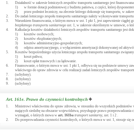
1.
Działalność w zakresie lotniczych zespołów transportu sanitarnego jest finansowana
1)
w formie dotacji podmiotowej z budżetu państwa, z części, której dysponente
2)
przez podmiot leczniczy, na zlecenie którego dokonuje się transportu, w zakr
2.
Do zadań lotniczego zespołu transportu sanitarnego należy wykonywanie transport
3.
Warunkiem finansowania, o którym mowa w ust. 1 pkt 1, jest zapewnienie ciągłej 
bezpłatnego transportu sanitarnego
ust. 1, w zakresie określonym w umowie, o któ
4.
Kalkulacja kosztów działalności lotniczych zespołów transportu sanitarnego jest d
1)
kosztów osobowych;
2)
kosztów eksploatacyjnych;
3)
kosztów administracyjno-gospodarczych;
4)
odpisu amortyzacyjnego, z wyłączeniem amortyzacji dokonywanej od aktywów 
5.
Kosztów bezpośredniego użycia lotniczego zespołu transportu sanitarnego związanych
1)
koszt paliwa;
2)
koszt opłat trasowych i za lądowanie.
6.
Finansowanie, o którym mowa w ust. 1 pkt 1, odbywa się na podstawie umowy zaw
właściwego do spraw zdrowia w celu realizacji zadań lotniczych zespołów transport
7.
(uchylony).
8.
(uchylony)
9.
(uchylony)
Art. 161e.
Prawo do czynności kontrolnych
1.
Ministrowi właściwemu do spraw zdrowia, w stosunku do wszystkich podmiotów wy
mających siedzibę na obszarze województwa, przysługuje prawo przeprowadzania czyn
wymagań, o których mowa w
art.
161ba
transport sanitarny
, ust. 1 i 2 .
2.
Do przeprowadzania czynności kontrolnych, o których mowa w ust. 1, stosuje się odp