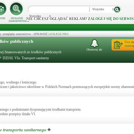
Wszystko
Wszystko
NIE CHCESZ OGLĄDAĆ REKLAM?
ZALOGUJ SIĘ DO SERWIS
NNIK
SZUKANIE
ZAAWANSOWANE
y, przeglądaj orzecznictwo - SPRAWDŹ
LEXLEGE PRO
dków publicznych
Ucz si
rozwią
Obserwuj akt
otnej finansowanych ze środków publicznych
DZIAŁ VIa. Transport sanitarny
go, wodnego i lotniczego.
chniczne i jakościowe określone w Polskich Normach przenoszących europejskie normy zharmon
arnego z podmiotami dysponującymi środkami transportu.
dnio przepisy działu VI.
w transportu sanitarnego