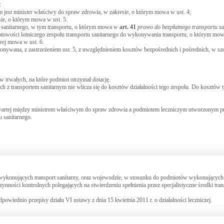
:
m jest minister właściwy do spraw zdrowia, w zakresie, o którym mowa w ust. 4;
esie, o którym mowa w ust. 5.
u sanitarnego, w tym transportu, o którym mowa w
art.
41
prawo do bezpłatnego transportu s
gotowości lotniczego zespołu transportu sanitarnego do wykonywania transportu, o którym m
rej mowa w ust. 6.
okonywana, z zastrzeżeniem ust. 5, z uwzględnieniem kosztów bezpośrednich i pośrednich, w sz
trwałych, na które podmiot otrzymał dotację.
 z transportem sanitarnym nie wlicza się do kosztów działalności tego zespołu. Do kosztów ty
artej między ministrem właściwym do spraw zdrowia a podmiotem leczniczym utworzonym pr
u sanitarnego.
konujących transport sanitarny, oraz wojewodzie, w stosunku do podmiotów wykonujących tr
ności kontrolnych polegających na stwierdzeniu spełnienia przez specjalistyczne środki tran
owiednio przepisy działu VI ustawy z dnia 15 kwietnia 2011 r. o działalności leczniczej.