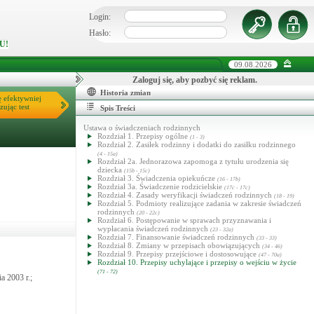
Login:
Hasło:
U!
09.08.2026
Zaloguj się, aby pozbyć się reklam.
Historia zmian
ę efektywniej
zując test
Spis Treści
Ustawa o świadczeniach rodzinnych
Rozdział 1. Przepisy ogólne
(1 - 3)
Rozdział 2. Zasiłek rodzinny i dodatki do zasiłku rodzinnego
(4 - 15a)
Rozdział 2a. Jednorazowa zapomoga z tytułu urodzenia się
dziecka
(15b - 15c)
Rozdział 3. Świadczenia opiekuńcze
(16 - 17b)
Rozdział 3a. Świadczenie rodzicielskie
(17c - 17c)
Rozdział 4. Zasady weryfikacji świadczeń rodzinnych
(18 - 19)
Rozdział 5. Podmioty realizujące zadania w zakresie świadczeń
rodzinnych
(20 - 22c)
Rozdział 6. Postępowanie w sprawach przyznawania i
wypłacania świadczeń rodzinnych
(23 - 32a)
Rozdział 7. Finansowanie świadczeń rodzinnych
(33 - 33)
Rozdział 8. Zmiany w przepisach obowiązujących
(34 - 46)
Rozdział 9. Przepisy przejściowe i dostosowujące
(47 - 70a)
Rozdział 10. Przepisy uchylające i przepisy o wejściu w życie
(71 - 72)
a 2003 r.;