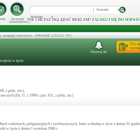
Wszystko
Wszystko
NIE CHCESZ OGLĄDAĆ REKLAM?
ZALOGUJ SIĘ DO SERWIS
NNIK
SZUKANIE
ZAAWANSOWANE
y, przeglądaj orzecznictwo - SPRAWDŹ
LEXLEGE PRO
Ucz si
rozwią
Obserwuj akt
 wejściu w życie
00, z późn. zm.);
wawczych (Dz. U. z 1998 r. poz. 651, z późn. zm.).
łkach rodzinnych, pielęgnacyjnych i wychowawczych
, które wchodzą w życie z dniem 31 grudni
odzi w życie z dniem 1 września 2006 r.