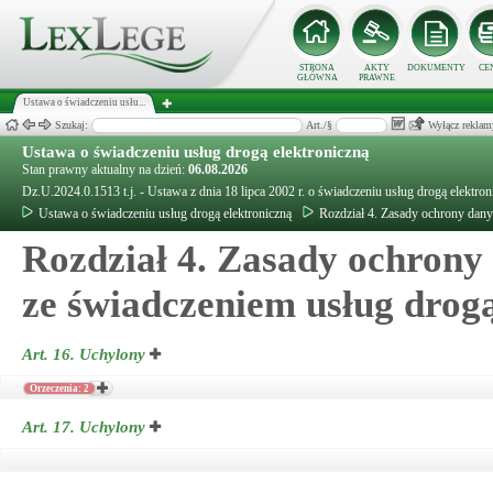
STRONA
AKTY
DOKUMENTY
CE
GŁÓWNA
PRAWNE
Ustawa o świadczeniu usłu...
Szukaj:
Art./§
Wyłącz reklam
Ustawa o świadczeniu usług drogą elektroniczną
Stan prawny aktualny na dzień:
06.08.2026
Dz.U.2024.0.1513 t.j. - Ustawa z dnia 18 lipca 2002 r. o świadczeniu usług drogą elektron
Ustawa o świadczeniu usług drogą elektroniczną
Rozdział 4. Zasady ochrony dan
Rozdział 4. Zasady ochron
ze świadczeniem usług drogą
Art. 16.
Uchylony
Orzeczenia: 2
Art. 17.
Uchylony