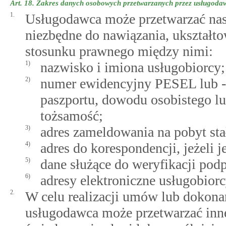
Art. 18.
Zakres danych osobowych przetwarzanych przez usługoda
1.
Usługodawca może przetwarzać nas
niezbędne do nawiązania, ukształto
stosunku prawnego między nimi:
1)
nazwisko i imiona usługobiorcy;
2)
numer ewidencyjny PESEL lub - 
paszportu, dowodu osobistego l
tożsamość;
3)
adres zameldowania na pobyt sta
4)
adres do korespondencji, jeżeli 
5)
dane służące do weryfikacji pod
6)
adresy elektroniczne usługobiorc
2.
W celu realizacji umów lub dokonan
usługodawca może przetwarzać inn