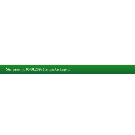
Stan prawny:
06.08.2026
|
Grupa ArsLege.pl