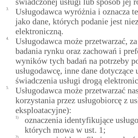
świadczonej usługi lub sposób jej r
3.
Usługodawca wyróżnia i oznacza te
jako dane, których podanie jest ni
elektroniczną.
4.
Usługodawca może przetwarzać, za 
badania rynku oraz zachowań i pre
wyników tych badań na potrzeby po
usługodawcę, inne dane dotyczące u
świadczenia usługi drogą elektroni
5.
Usługodawca może przetwarzać nast
korzystania przez usługobiorcę z u
eksploatacyjne):
1)
oznaczenia identyfikujące usług
których mowa w ust. 1;
2)