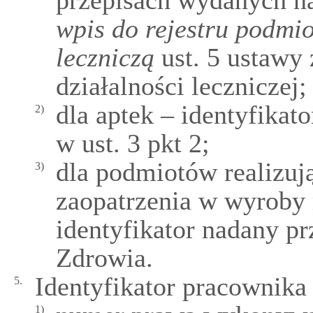
przepisach wydanych n
wpis do rejestru podmi
leczniczą
ust. 5 ustawy 
działalności leczniczej;
dla aptek – identyfika
2)
w ust. 3 pkt 2;
dla podmiotów realizuj
3)
zaopatrzenia w wyroby
identyfikator nadany 
Zdrowia.
Identyfikator pracownik
5.
1)