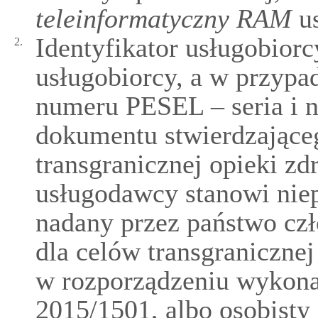
teleinformatyczny RAM
us
Identyfikator usługobio
2.
usługobiorcy, a w przypa
numeru PESEL – seria i n
dokumentu stwierdzające
transgranicznej opieki zd
usługodawcy stanowi niep
nadany przez państwo czł
dla celów transgraniczne
w rozporządzeniu wykon
2015/1501, albo osobisty