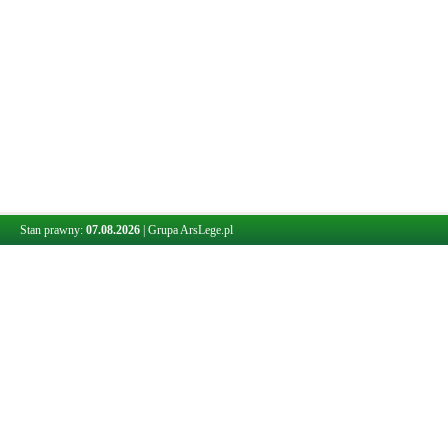
Stan prawny:
07.08.2026
|
Grupa ArsLege.pl