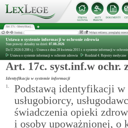
STRONA
AKTY
DOKUMENTY
CE
GŁÓWNA
PRAWNE
Art. 17c. - Identyfikacj...
Szukaj:
Wyłącz reklamy, przeglądaj orz
Ustawa o systemie informacji w ochronie zdrowia
Stan prawny aktualny na dzień:
07.08.2026
Dz.U.2026.0.208 t.j. - Ustawa z dnia 28 kwietnia 2011 r. o systemie informacji w ochroni
Ustawa o systemie informacji w ochronie zdrowia
Rozdział 4. Rejestry medyczne
Art. 17c. syst.inf.w ochr. 
Identyfikacja w systemie informacji
Podstawą identyfikacji w
1.
usługobiorcy, usługodawc
świadczenia opieki zdro
i osoby upoważnionej, o