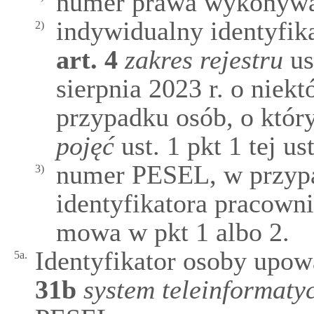
numer prawa wykonywa
indywidualny identyfi
2)
art.
4
zakres rejestru
us
sierpnia 2023 r. o nie
przypadku osób, o któ
pojęć
ust. 1 pkt 1 tej us
numer PESEL, w przypa
3)
identyfikatora pracown
mowa w pkt 1 albo 2.
Identyfikator osoby upow
5a.
31b
system teleinformat