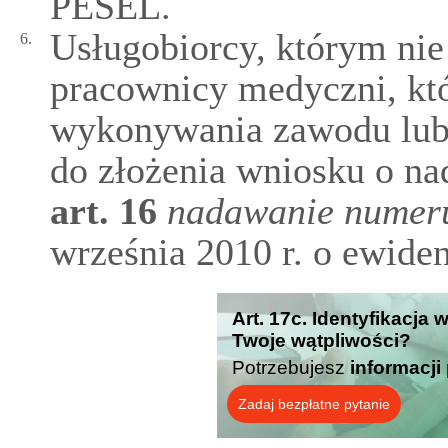
PESEL.
Usługobiorcy, którym ni
6.
pracownicy medyczni, kt
wykonywania zawodu lub
do złożenia wniosku o n
art.
16
nadawanie numer
września 2010 r. o ewiden
Art. 17c. Identyfikacja 
Twoje wątpliwości?
Potrzebujesz
informacji
Zadaj bezpłatne pytanie