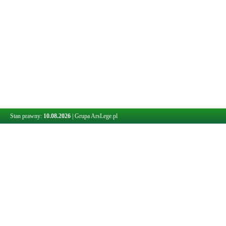
Stan prawny:
10.08.2026
|
Grupa ArsLege.pl