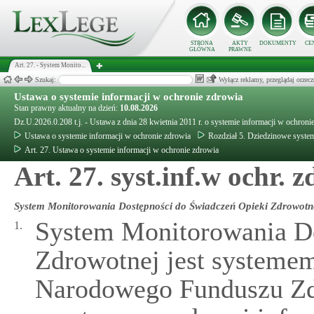
STRONA
AKTY
DOKUMENTY
CE
GŁÓWNA
PRAWNE
Art. 27. - System Monito...
Szukaj:
Wyłącz reklamy, przeglądaj orz
Ustawa o systemie informacji w ochronie zdrowia
Stan prawny aktualny na dzień:
10.08.2026
Dz.U.2026.0.208 t.j. - Ustawa z dnia 28 kwietnia 2011 r. o systemie informacji w ochroni
Ustawa o systemie informacji w ochronie zdrowia
Rozdział 5. Dziedzinowe system
Art. 27. Ustawa o systemie informacji w ochronie zdrowia
Art. 27. syst.inf.w ochr. z
System Monitorowania Dostępności do Świadczeń Opieki Zdrowotn
System Monitorowania Do
1.
Zdrowotnej jest systeme
Narodowego Funduszu Zd