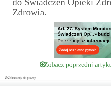
do Świadczeń Opieki Zdr
Zdrowia.
Art. 27. System Monito
Świadczeń Op... - budz
Potrzebujesz
informacji
Zadaj bezpłatne pytanie
Zobacz poprzedni artyk
Zobacz cały akt prawny