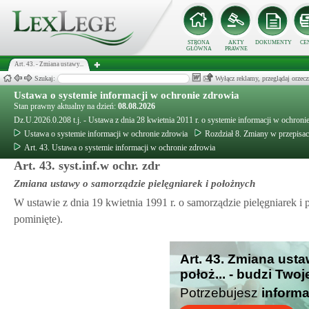
STRONA
AKTY
DOKUMENTY
CE
GŁÓWNA
PRAWNE
Art. 43. - Zmiana ustawy...
Szukaj:
Wyłącz reklamy, przeglądaj orz
Ustawa o systemie informacji w ochronie zdrowia
Stan prawny aktualny na dzień:
08.08.2026
Dz.U.2026.0.208 t.j. - Ustawa z dnia 28 kwietnia 2011 r. o systemie informacji w ochroni
Ustawa o systemie informacji w ochronie zdrowia
Rozdział 8. Zmiany w przepisa
Art. 43. Ustawa o systemie informacji w ochronie zdrowia
Art. 43. syst.inf.w ochr. zdr
Zmiana ustawy o samorządzie pielęgniarek i położnych
W ustawie z dnia 19 kwietnia 1991 r. o samorządzie pielęgniarek i
pominięte).
Art. 43. Zmiana usta
położ... - budzi Two
Potrzebujesz
informa