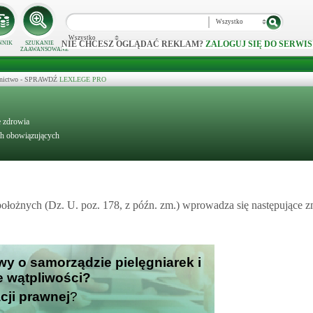
Wszystko
Wszystko
NIE CHCESZ OGLĄDAĆ REKLAM?
ZALOGUJ SIĘ DO SERWIS
NNIK
SZUKANIE
ZAAWANSOWANE
ecznictwo - SPRAWDŹ
LEXLEGE PRO
e zdrowia
ch obowiązujących
 położnych (Dz. U. poz. 178, z późn. zm.) wprowadza się następujące 
wy o samorządzie pielęgniarek i
je wątpliwości?
cji prawnej
?