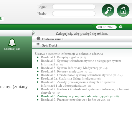
Login:
Hasło:
U!
08.08.2026
Zaloguj się, aby pozbyć się reklam.
Historia zmian
Spis Treści
Obserwuj akt
Ustawa o systemie informacji w ochronie zdrowia
Rozdział 1. Przepisy ogólne
(1 - 5)
Rozdział 2. Systemy teleinformatyczne obsługujące system
informacji
(6 - 9b)
Rozdział 3. System Informacji Medycznej
(10 - 14)
Rozdział 4. Rejestry medyczne
(15 - 21)
Rozdział 5. Dziedzinowe systemy teleinformatyczne
(22 - 31c)
Rozdział 5a. Platforma Usług Inteligentnych
Rozdział 6. Zasady przekazywania danych do systemu
informacji i ich udostępniania
zmiany: (zmiany
(32 - 36)
Rozdział 7. Nadzór i kontrola nad systemem informacji i bazami
danych
(37 - 40)
Rozdział 8. Zmiany w przepisach obowiązujących
(41 - 52)
Rozdział 9. Przepisy przejściowe i końcowe
(53 - 58)