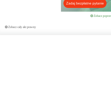
Zadaj bezpłatne pytanie
Zobacz poprzed
Zobacz cały akt prawny