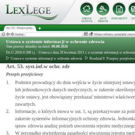
STRONA
AKTY
DOKUMENTY
CE
GŁÓWNA
PRAWNE
Art. 53. - Przepis przej...
Szukaj:
Wyłącz reklamy, przeglądaj orz
Ustawa o systemie informacji w ochronie zdrowia
Stan prawny aktualny na dzień:
09.08.2026
Dz.U.2026.0.208 t.j. - Ustawa z dnia 28 kwietnia 2011 r. o systemie informacji w ochroni
Ustawa o systemie informacji w ochronie zdrowia
Rozdział 9. Przepisy przejścio
Art. 53. syst.inf.w ochr. zdr
Przepis przejściowy
1.
Podmiot prowadzący do dnia wejścia w życie niniejszej ustawy
lub jednostkowych danych medycznych, w zakresie określon
życie ustawy, jest obowiązany przekazać ministrowi właściwe
zawartych.
2.
Informacje, o których mowa w ust. 1, są przekazywane za poś
zakresie systemów informacyjnych ochrony zdrowia. Jednostka
spraw zdrowia analizę potrzeb utworzenia rejestru medyczneg
3.
W przypadku stwierdzenia zasadności utworzenia rejestru med