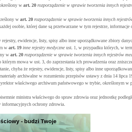
 określony w
art.
20
rozporządzenie w sprawie tworzenia innych rejes
kreślony w
art.
20
rozporządzenie w sprawie tworzenia innych rejestr
każdej osobie, której dane są przetwarzane w tym rejestrze, informacje
 rejestry, ewidencje, listy, spisy albo inne uporządkowane zbiory da
ym w
art.
19
inne rejestry medyczne
ust. 1, w przypadku których, w ter
ony w
art.
20
rozporządzenie w sprawie tworzenia innych rejestrów me
o którym mowa w ust. 3, do zaprzestania ich prowadzenia oraz zniszcz
nie, chyba że rejestry, ewidencje, listy, spisy albo inne uporządkowa
eriały archiwalne w rozumieniu przepisów ustawy z dnia 14 lipca 19
dyrektor właściwego archiwum państwowego w trybie, określonym w p
isemnie ministra właściwego do spraw zdrowia oraz jednostkę podległ
 informacyjnych ochrony zdrowia.
ejściowy - budzi Twoje