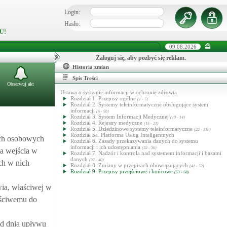
Login:
Hasło:
U!
09.08.2026
Zaloguj się, aby pozbyć się reklam.
Historia zmian
Spis Treści
Obserwuj akt
Ustawa o systemie informacji w ochronie zdrowia
Rozdział 1. Przepisy ogólne
(1 - 5)
Rozdział 2. Systemy teleinformatyczne obsługujące system
informacji
(6 - 9b)
Rozdział 3. System Informacji Medycznej
(10 - 14)
Rozdział 4. Rejestry medyczne
(15 - 21)
Rozdział 5. Dziedzinowe systemy teleinformatyczne
(22 - 31c)
Rozdział 5a. Platforma Usług Inteligentnych
nych osobowych
Rozdział 6. Zasady przekazywania danych do systemu
informacji i ich udostępniania
(32 - 36)
ia wejścia w
Rozdział 7. Nadzór i kontrola nad systemem informacji i bazami
danych
(37 - 40)
ch w nich
Rozdział 8. Zmiany w przepisach obowiązujących
(41 - 52)
Rozdział 9. Przepisy przejściowe i końcowe
(53 - 58)
wia, właściwej w
aściwemu do
od dnia upływu