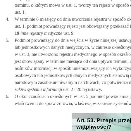
terminu, o którym mowa w ust. 1, tworzy ten rejestr w sposób
ust. 1.
4.
W terminie 6 miesięcy od dnia utworzenia rejestru w sposób o
ust. 1, podmiot prowadzący rejestr jest obowiązany przekazać 
19
inne rejestry medyczne
ust. 9.
5.
Podmiot prowadzący do dnia wejścia w życie niniejszej ustawy
lub jednostkowych danych medycznych, w zakresie określon
w ust. 3, nie utworzono rejestru medycznego w sposób określ
jest obowiązany w terminie miesiąca od dnia upływu terminu, 
nośników informacji w sposób uniemożliwiający ich wykorzysta
osobowych lub jednostkowych danych medycznych stanowią mat
narodowym zasobie archiwalnym i archiwach, co potwierdza 
zakres systemu informacji
ust. 2 i 2b tej ustawy.
6.
O okolicznościach określonych w ust. 5 podmiot powiadamia p
właściwemu do spraw zdrowia, właściwą w zakresie systemów
Art. 53. Przepis prz
wątpliwości?