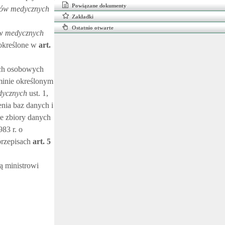
Powiązane dokumenty
trów medycznych
Zakładki
Ostatnio otwarte
ów medycznych
 określone w
art.
nych osobowych
minie określonym
dycznych
ust. 1,
enia baz danych i
ne zbiory danych
83 r. o
rzepisach
art.
5
ą ministrowi