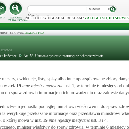
Wszystko
Wszystko
NIE CHCESZ OGLĄDAĆ REKLAM?
ZALOGUJ SIĘ DO SERWIS
NNIK
SZUKANIE
ZAAWANSOWANE
ecznictwo - SPRAWDŹ
LEXLEGE PRO
e zdrowia
we i końcowe
Art. 53. Ustawa o systemie informacji w ochronie zdrowia
 rejestry, ewidencje, listy, spisy albo inne uporządkowane zbiory da
ym w
art.
19
inne rejestry medyczne
ust. 1, w terminie 6 miesięcy od dn
mu do spraw zdrowia informacje o ich prowadzeniu oraz zakresie dany
rednictwem jednostki podległej ministrowi właściwemu do spraw zdro
 ta weryfikuje przekazane informacje oraz przedstawia ministrowi wł
o, o której mowa w
art.
19
inne rejestry medyczne
ust. 3 i 4.
ycznego, minister właściwy do spraw zdrowia, w terminie 6 miesięcy 