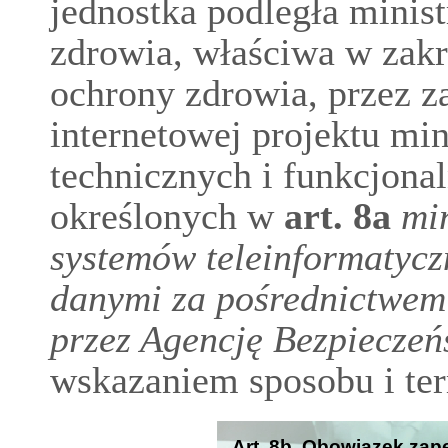
jednostka podległa mini
zdrowia, właściwa w zak
ochrony zdrowia, przez z
internetowej projektu m
technicznych i funkcjon
określonych w
art.
8a
mi
systemów teleinformatyc
danymi za pośrednictwem
przez Agencję Bezpiecze
wskazaniem sposobu i te
Art. 8b. Obowiązek za