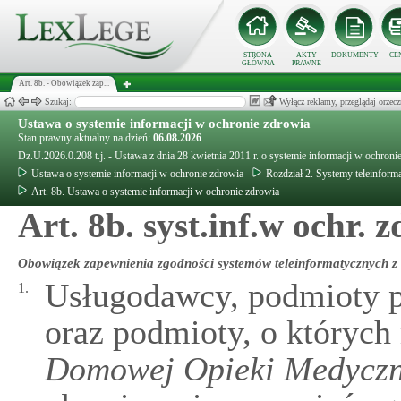
STRONA
AKTY
DOKUMENTY
CE
GŁÓWNA
PRAWNE
Art. 8b. - Obowiązek zap...
Szukaj:
Wyłącz reklamy, przeglądaj orz
Ustawa o systemie informacji w ochronie zdrowia
Stan prawny aktualny na dzień:
06.08.2026
Dz.U.2026.0.208 t.j. - Ustawa z dnia 28 kwietnia 2011 r. o systemie informacji w ochroni
Ustawa o systemie informacji w ochronie zdrowia
Rozdział 2. Systemy teleinform
Art. 8b. Ustawa o systemie informacji w ochronie zdrowia
Art. 8b. syst.inf.w ochr. z
Obowiązek zapewnienia zgodności systemów teleinformatycznych 
Usługodawcy, podmioty p
1.
oraz podmioty, o któryc
Domowej Opieki Medyczn