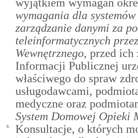
wyjątkiem wymagań okre
wymagania dla systemów 
zarządzanie danymi za p
teleinformatycznych prze
Wewnętrznego
, przed ic
Informacji Publicznej ur
właściwego do spraw zdr
usługodawcami, podmiota
medyczne oraz podmiota
System Domowej Opieki 
Konsultacje, o których m
4.