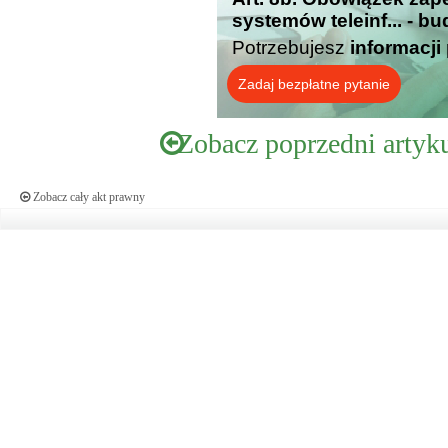
systemów teleinf... - b
Potrzebujesz
informacji
Zadaj bezpłatne pytanie
Zobacz poprzedni artyk
Zobacz cały akt prawny