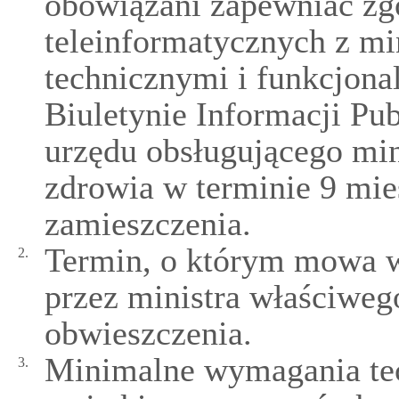
obowiązani zapewniać z
teleinformatycznych z 
technicznymi i funkcjon
Biuletynie Informacji Pu
urzędu obsługującego min
zdrowia w terminie 9 mies
zamieszczenia.
Termin, o którym mowa w
2.
przez ministra właściweg
obwieszczenia.
Minimalne wymagania tec
3.