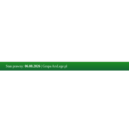
Stan prawny:
06.08.2026
|
Grupa ArsLege.pl