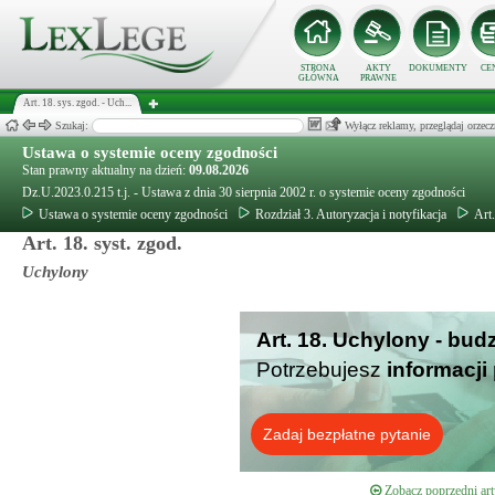
STRONA
AKTY
DOKUMENTY
CE
GŁÓWNA
PRAWNE
Art. 18. sys. zgod. - Uch...
Szukaj:
Wyłącz reklamy, przeglądaj orz
Ustawa o systemie oceny zgodności
Stan prawny aktualny na dzień:
09.08.2026
Dz.U.2023.0.215 t.j. - Ustawa z dnia 30 sierpnia 2002 r. o systemie oceny zgodności
Ustawa o systemie oceny zgodności
Rozdział 3. Autoryzacja i notyfikacja
Art
Art. 18. syst. zgod.
Uchylony
Art. 18. Uchylony - bud
Potrzebujesz
informacji
Zadaj bezpłatne pytanie
Zobacz poprzedni art