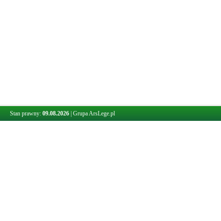
Stan prawny:
09.08.2026
|
Grupa ArsLege.pl