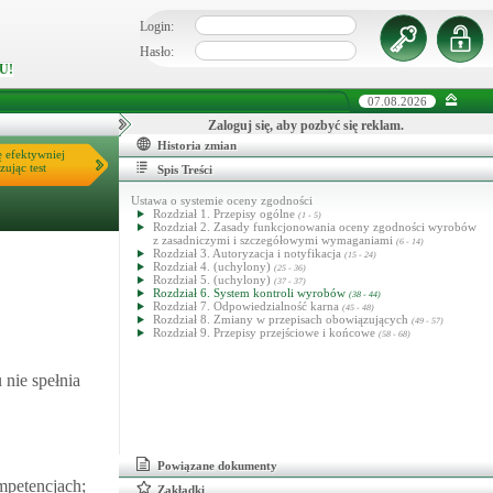
Login:
Hasło:
U!
07.08.2026
Zaloguj się, aby pozbyć się reklam.
Historia zmian
ę efektywniej
zując test
Spis Treści
Ustawa o systemie oceny zgodności
Rozdział 1. Przepisy ogólne
(1 - 5)
Rozdział 2. Zasady funkcjonowania oceny zgodności wyrobów
z zasadniczymi i szczegółowymi wymaganiami
(6 - 14)
Rozdział 3. Autoryzacja i notyfikacja
(15 - 24)
Rozdział 4. (uchylony)
(25 - 36)
Rozdział 5. (uchylony)
(37 - 37)
Rozdział 6. System kontroli wyrobów
(38 - 44)
Rozdział 7. Odpowiedzialność karna
(45 - 48)
Rozdział 8. Zmiany w przepisach obowiązujących
(49 - 57)
Rozdział 9. Przepisy przejściowe i końcowe
(58 - 68)
nie spełnia
Powiązane dokumenty
mpetencjach;
Zakładki