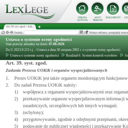
STRONA
AKTY
DOKUMENTY
CE
GŁÓWNA
PRAWNE
Art. 39. sys. zgod. - Zad...
Szukaj:
Wyłącz reklamy, przeglądaj orz
Ustawa o systemie oceny zgodności
Stan prawny aktualny na dzień:
07.08.2026
Dz.U.2023.0.215 t.j. - Ustawa z dnia 30 sierpnia 2002 r. o systemie oceny zgodności
Ustawa o systemie oceny zgodności
Rozdział 6. System kontroli wyrobów
Ar
Art. 39. syst. zgod.
Zadania Prezesa UOKiK i organów wyspecjalizowanych
1.
Prezes UOKiK jest także organem monitorującym funkcjonowa
2.
Do zadań Prezesa UOKiK należy:
1)
współpraca z organami wyspecjalizowanymi oraz organam
2)
przekazywanie organom wyspecjalizowanym informacji w
zasadniczych, szczegółowych lub innych wymagań;
3)
(uchylony);
4)
przygotowywanie, zgodnie z odrębnymi przepisami, okre
5)
podawanie do publicznej wiadomości i przekazywanie Kom