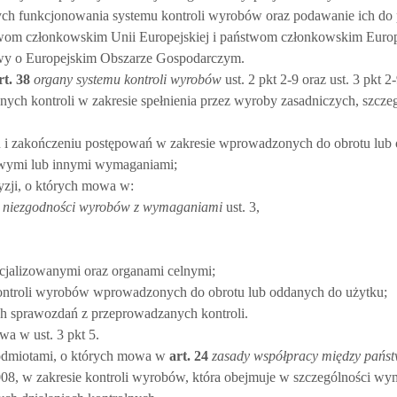
ch funkcjonowania systemu kontroli wyrobów oraz podawanie ich do 
twom członkowskim Unii Europejskiej i pańs­twom członkowskim Euro
y o Europejskim Obszarze Gospodarczym.
rt.
38
organy systemu kontroli wyrobów
ust. 2 pkt 2-9 oraz ust. 3 pkt 2
h kontroli w zakresie spełnienia przez wyroby zasadniczych, szcze
 i zakończeniu postępowań w zakresie wprowadzonych do obrotu lub
owymi lub innymi wymaganiami;
zji, o których mowa w:
e niezgodności wyrobów z wymaganiami
ust. 3,
jalizowanymi oraz organami celnymi;
ntroli wyrobów wprowadzonych do obrotu lub oddanych do użytku;
h sprawozdań z przeprowadzanych kontroli.
a w ust. 3 pkt 5.
dmiotami, o których mowa w
art.
24
zasady współpracy między pańs
008, w zakresie kontroli wyrobów, która obejmuje w szczególności wy