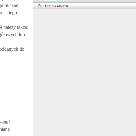
publicznej
Ostatnio otwarte
pejskiego
-9 należy także:
gółowych lub
 oddanych do
twami
mianę