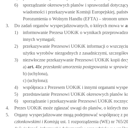
6)
sporządzanie okresowych planów i sprawozdań dotyczący
wiadomości i przekazywanie Komisji Europejskiej, pańs
Porozumienia o Wolnym Handlu (EFTA) – stronom umow
3.
Do zadań organów wyspecjalizowanych, o których mowa w
a
1)
informowanie Prezesa UOKiK o wynikach przeprowadzonyc
innych wymagań;
2)
przekazywanie Prezesowi UOKiK informacji o wszczęciu
użytku wyrobów niezgodnych z zasadniczymi, szczegół
3)
niezwłoczne przekazywanie Prezesowi UOKiK kopii decy
a)
art.
41c
przesłanki umorzenia postępowania w sprawi
b) (uchylona),
c) (uchylona);
4)
współpraca z Prezesem UOKiK i innymi organami wyspec
5)
przedstawianie Prezesowi UOKiK okresowych planów ko
6)
sporządzanie i przekazywanie Prezesowi UOKiK rocznyc
4.
Prezes UOKiK może zgłaszać uwagi do planów, o których mow
5.
Organy wyspecjalizowane mogą podejmować współpracę z po
członkowskimi i Komisją
ust. 1 rozporządzenia (WE) nr 765/2