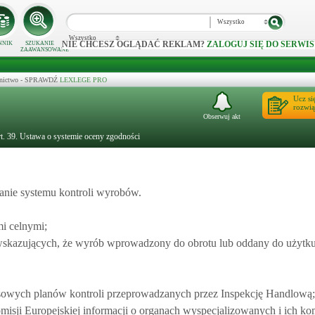
Wszystko
Wszystko
NIE CHCESZ OGLĄDAĆ REKLAM?
ZALOGUJ SIĘ DO SERWIS
NNIK
SZUKANIE
ZAAWANSOWANE
ecznictwo - SPRAWDŹ
LEXLEGE PRO
Ucz si
rozwią
Obserwuj akt
t. 39. Ustawa o systemie oceny zgodności
nie systemu kontroli wyrobów.
i celnymi;
skazujących, że wyrób wprowadzony do obrotu lub oddany do użytku 
sowych planów kontroli przeprowadzanych przez Inspekcję Handlową;
isji Europejskiej informacji o organach wyspecjalizowanych i ich ko