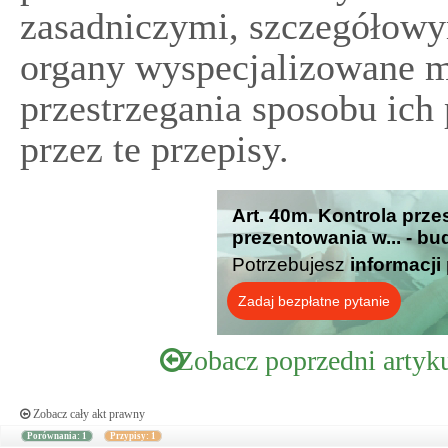
zasadniczymi, szczegółow
organy wyspecjalizowane m
przestrzegania sposobu ich
przez te przepisy.
Art. 40m. Kontrola prz
prezentowania w... - bu
Potrzebujesz
informacji
Zadaj bezpłatne pytanie
Zobacz poprzedni artyk
Zobacz cały akt prawny
Porównania: 1
Przypisy: 1