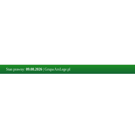
Stan prawny:
09.08.2026
|
Grupa ArsLege.pl