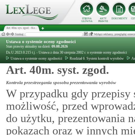
STRONA
AKTY
DOKUMENTY
CE
GŁÓWNA
PRAWNE
Art. 40m. sys. zgod. - Ko...
Szukaj:
Wyłącz reklamy, przeglądaj orz
Ustawa o systemie oceny zgodności
Stan prawny aktualny na dzień:
09.08.2026
Dz.U.2023.0.215 t.j. - Ustawa z dnia 30 sierpnia 2002 r. o systemie oceny zgodności
Ustawa o systemie oceny zgodności
Rozdział 6. System kontroli wyrobów
Ar
Art. 40m. syst. zgod.
Kontrola przestrzegania sposobu prezentowania wyrobów
W przypadku gdy przepisy 
możliwość, przed wprowad
do użytku, prezentowania n
pokazach oraz w innych mi