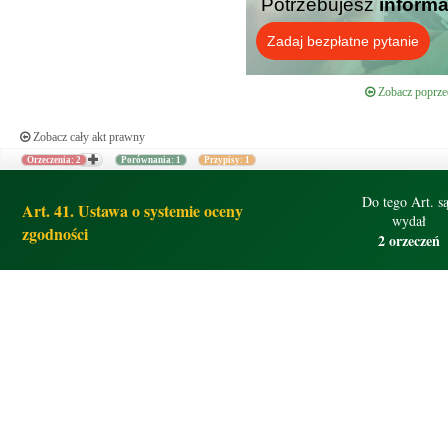
Potrzebujesz
informa
Zadaj bezpłatne pytanie
Zobacz poprzed
Zobacz cały akt prawny
Orzeczenia: 2
Porównania: 1
Przypisy: 1
Do tego Art. s
Art. 41. Ustawa o systemie oceny
wydał
zgodności
2 orzeczeń