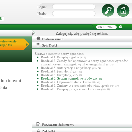
Login:
Hasło:
U!
06.08.2026
Zaloguj się, aby pozbyć się reklam.
Historia zmian
ę efektywniej
zując test
Spis Treści
Ustawa o systemie oceny zgodności
Rozdział 1. Przepisy ogólne
(1 - 5)
Rozdział 2. Zasady funkcjonowania oceny zgodności wyrobów
z zasadniczymi i szczegółowymi wymaganiami
(6 - 14)
Rozdział 3. Autoryzacja i notyfikacja
(15 - 24)
Rozdział 4. (uchylony)
(25 - 36)
Rozdział 5. (uchylony)
(37 - 37)
Rozdział 6. System kontroli wyrobów
(38 - 44)
 lub innymi
Rozdział 7. Odpowiedzialność karna
(45 - 48)
Rozdział 8. Zmiany w przepisach obowiązujących
(49 - 57)
łnia
Rozdział 9. Przepisy przejściowe i końcowe
(58 - 68)
Powiązane dokumenty
Zakładki