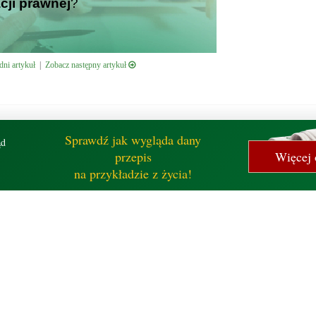
cji prawnej
?
ni artykuł
|
Zobacz następny artykuł
Sprawdź jak wygląda dany
ąd
przepis
Więcej 
na przykładzie z życia!