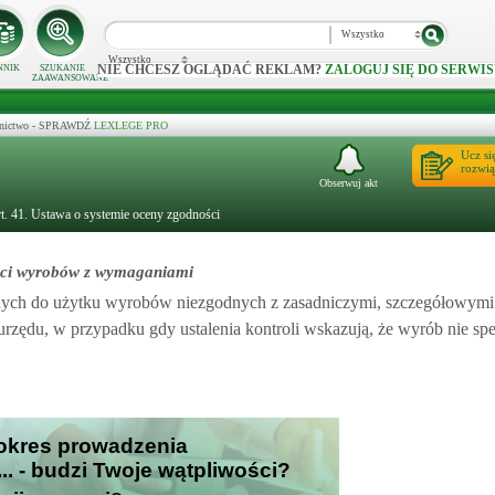
Wszystko
Wszystko
NIE CHCESZ OGLĄDAĆ REKLAM?
ZALOGUJ SIĘ DO SERWIS
NNIK
SZUKANIE
ZAAWANSOWANE
ecznictwo - SPRAWDŹ
LEXLEGE PRO
Ucz si
rozwią
Obserwuj akt
t. 41. Ustawa o systemie oceny zgodności
ości wyrobów z wymaganiami
ych do użytku wyrobów niezgodnych z zasadniczymi, szczegółowymi
zędu, w przypadku gdy ustalenia kontroli wskazują, że wyrób nie spe
i okres prowadzenia
.. - budzi Twoje wątpliwości?