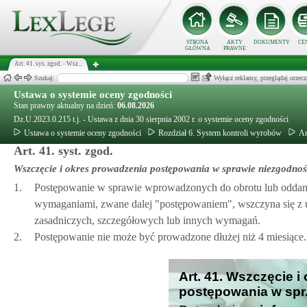
STRONA
AKTY
DOKUMENTY
CE
GŁÓWNA
PRAWNE
Art. 41. sys. zgod. - Wsz...
Szukaj:
Wyłącz reklamy, przeglądaj orz
Ustawa o systemie oceny zgodności
Stan prawny aktualny na dzień:
06.08.2026
Dz.U.2023.0.215 t.j. - Ustawa z dnia 30 sierpnia 2002 r. o systemie oceny zgodności
Ustawa o systemie oceny zgodności
Rozdział 6. System kontroli wyrobów
Ar
Art. 41. syst. zgod.
Wszczęcie i okres prowadzenia postępowania w sprawie niezgodn
1.
Postępowanie w sprawie wprowadzonych do obrotu lub oddan
wymaganiami, zwane dalej "postępowaniem", wszczyna się z ur
zasadniczych, szczegółowych lub innych wymagań.
2.
Postępowanie nie może być prowadzone dłużej niż 4 miesiące.
Art. 41. Wszczęcie 
postępowania w spr.