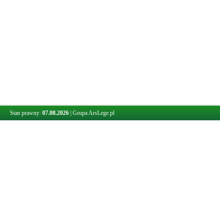
Stan prawny:
07.08.2026
|
Grupa ArsLege.pl