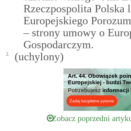
Rzeczpospolita Polska 
Europejskiego Porozu
– strony umowy o Euro
Gospodarczym.
(uchylony)
2.
Art. 44. Obowiązek poi
Europejskiej - budzi Tw
Potrzebujesz
informacji
Zadaj bezpłatne pytanie
Zobacz poprzedni artyk