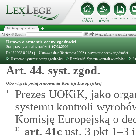
STRONA
AKTY
DOKUMENTY
CE
GŁÓWNA
PRAWNE
Art. 44. sys. zgod. - Obo...
Szukaj:
Wyłącz reklamy, przeglądaj orz
Ustawa o systemie oceny zgodności
Stan prawny aktualny na dzień:
07.08.2026
Dz.U.2023.0.215 t.j. - Ustawa z dnia 30 sierpnia 2002 r. o systemie oceny zgodności
Ustawa o systemie oceny zgodności
Rozdział 6. System kontroli wyrobów
Ar
Art. 44. syst. zgod.
Obowiązek poinformowania Komisji Europejskiej
Prezes UOKiK, jako orga
1.
systemu kontroli wyrobów
Komisję Europejską o de
art.
41c
ust. 3 pkt 1–3 i
1)