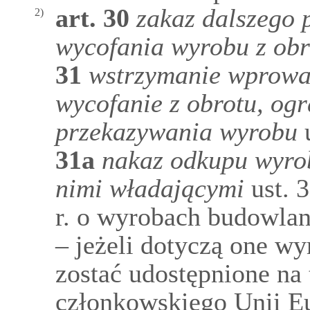
art.
30
zakaz dalszego 
2)
wycofania wyrobu z obr
31
wstrzymanie wprowa
wycofanie z obrotu, ogr
przekazywania wyrobu
u
31a
nakaz odkupu wyrob
nimi władającymi
ust. 
r. o wyrobach budowla
– jeżeli dotyczą one wy
zostać udostępnione na
członkowskiego Unii Eu