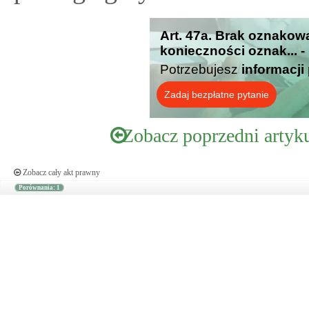
Art. 47a. Brak oznakow
konieczności oznak... -
Potrzebujesz
informacji
Zadaj bezpłatne pytanie
Zobacz poprzedni artyk
Zobacz cały akt prawny
Porównania: 1