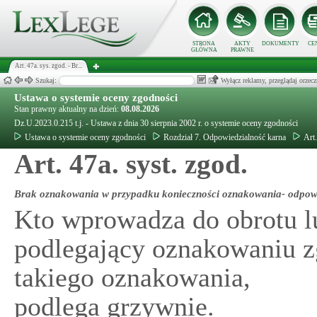
STRONA
AKTY
DOKUMENTY
CE
GŁÓWNA
PRAWNE
Art. 47a. sys. zgod. - Br...
Szukaj:
Wyłącz reklamy, przeglądaj orz
Ustawa o systemie oceny zgodności
Stan prawny aktualny na dzień:
08.08.2026
Dz.U.2023.0.215 t.j. - Ustawa z dnia 30 sierpnia 2002 r. o systemie oceny zgodności
Ustawa o systemie oceny zgodności
Rozdział 7. Odpowiedzialność karna
Art
Art. 47a. syst. zgod.
Brak oznakowania w przypadku konieczności oznakowania- odpow
Kto wprowadza do obrotu l
podlegający oznakowaniu z
takiego oznakowania,
podlega grzywnie.