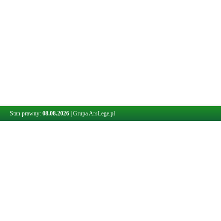
Stan prawny:
08.08.2026
|
Grupa ArsLege.pl