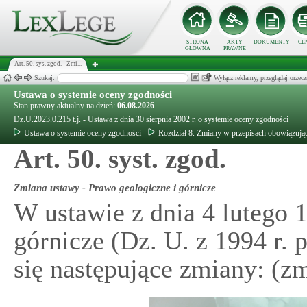
STRONA
AKTY
DOKUMENTY
CE
GŁÓWNA
PRAWNE
Art. 50. sys. zgod. - Zmi...
Szukaj:
Wyłącz reklamy, przeglądaj orz
Ustawa o systemie oceny zgodności
Stan prawny aktualny na dzień:
06.08.2026
Dz.U.2023.0.215 t.j. - Ustawa z dnia 30 sierpnia 2002 r. o systemie oceny zgodności
Ustawa o systemie oceny zgodności
Rozdział 8. Zmiany w przepisach obowiązują
Art. 50. syst. zgod.
Zmiana ustawy - Prawo geologiczne i górnicze
W ustawie z dnia 4 lutego 1
górnicze (Dz. U. z 1994 r. 
się następujące zmiany: (z