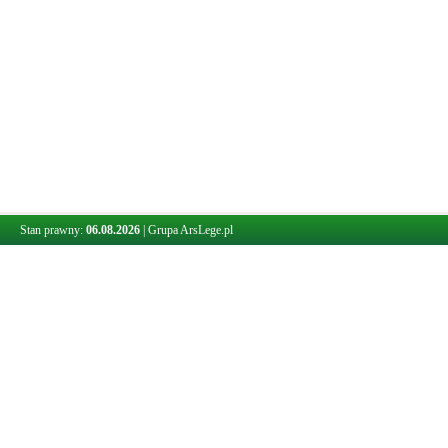
Stan prawny:
06.08.2026
|
Grupa ArsLege.pl