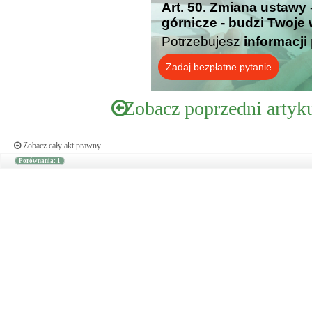
Art. 50. Zmiana ustawy 
górnicze - budzi Twoje
Potrzebujesz
informacji
Zadaj bezpłatne pytanie
Zobacz poprzedni artyk
Zobacz cały akt prawny
Porównania: 1