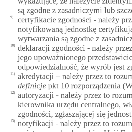
wykazujące, że należycie zidenty
są zgodne z zasadniczymi lub sz
9)
certyfikacie zgodności - należy p
notyfikowaną jednostkę certyfikują
wytwarzania są zgodne z zasadni
10)
deklaracji zgodności - należy prz
jego upoważnionego przedstawicie
odpowiedzialność, że wyrób jest
11)
akredytacji – należy przez to roz
definicje
pkt 10 rozporządzenia (W
12)
autoryzacji - należy przez to rozu
kierownika urzędu centralnego, w
zgodności, zgłaszającej się jednos
13)
notyfikacji - należy przez to rozu