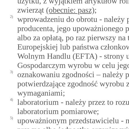
użytku, z wyjątkiem artykułów ro
zwierząt
(obecnie: pasz)
;
2)
wprowadzeniu do obrotu - należy p
producenta, jego upoważnionego pr
albo za opłatą, po raz pierwszy n
Europejskiej lub państwa członko
Wolnym Handlu (EFTA) - strony 
Gospodarczym wyrobu w celu jego
3)
oznakowaniu zgodności – należy p
potwierdzające zgodność wyrobu z
wymaganiami;
4)
laboratorium - należy przez to ro
laboratorium pomiarowe;
5)
upoważnionym przedstawicielu - na