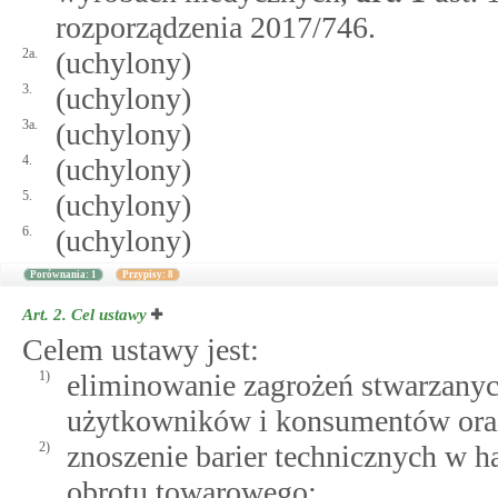
rozporządzenia 2017/746.
2a.
(uchylony)
3.
(uchylony)
3a.
(uchylony)
4.
(uchylony)
5.
(uchylony)
6.
(uchylony)
Porównania: 1
Przypisy: 8
Art. 2.
Cel ustawy
Celem ustawy jest:
1)
eliminowanie zagrożeń stwarzanyc
użytkowników i konsumentów oraz 
2)
znoszenie barier technicznych w 
obrotu towarowego;