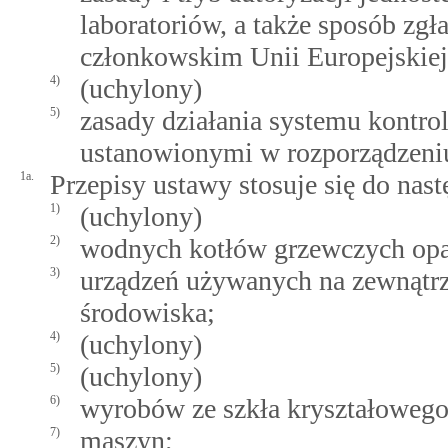
laboratoriów, a także sposób zg
członkowskim Unii Europejskiej
4)
(uchylony)
5)
zasady działania systemu kontr
ustanowionymi w rozporzą­dzeni
1a.
Przepisy ustawy stosuje się do na
1)
(uchylony)
2)
wodnych kotłów grzewczych opa
3)
urządzeń używanych na zewnątrz
środowiska;
4)
(uchylony)
5)
(uchylony)
6)
wyrobów ze szkła kryształowego
7)
maszyn;