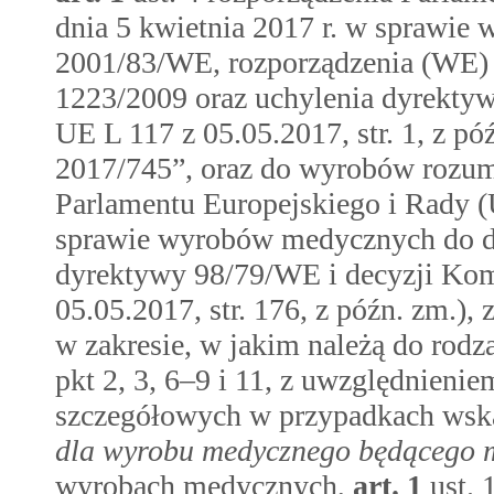
dnia 5 kwietnia 2017 r. w sprawi
2001/83/WE, rozporządzenia (WE) 
1223/2009 oraz uchylenia dyrekt
UE L 117 z 05.05.2017, str. 1, z p
2017/745”, oraz do wyrobów rozu
Parlamentu Europejskiego i Rady (
sprawie wyrobów medycznych do dia
dyrektywy 98/79/WE i decyzji Kom
05.05.2017, str. 176, z późn. zm.)
w zakresie, w jakim należą do ro
pkt 2, 3, 6–9 i 11, z uwzględnieni
szczegółowych w przypadkach ws
dla wyrobu medycznego będącego 
wyrobach medycznych,
art.
1
ust.