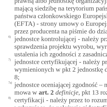
prawną albo jednostkę organizacyj
mającą siedzibę na terytorium pań
państwa członkowskiego Europej
(EFTA) - strony umowy o Europe
przez producenta na piśmie do dzi
6)
jednostce kontrolującej - należy p
sprawdzenia projektu wyrobu, wyr
ustalenia ich zgodności z zasadn
7)
jednostce certyfikującej - należy
wymienionych w pkt 2 jednostkę d
8;
7a)
jednostce oceniającej zgodność – n
mowa w
art.
2
definicje
, pkt 13 r
8)
certyfikacji - należy przez to rozu