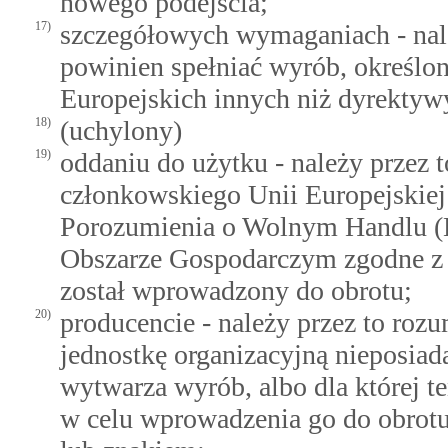
nowego podejścia;
17)
szczegółowych wymaganiach - nale
powinien spełniać wyrób, określo
Europejskich innych niż dyrektyw
18)
(uchylony)
19)
oddaniu do użytku - należy przez 
członkowskiego Unii Europejskiej
Porozumienia o Wolnym Handlu (
Obszarze Gospodarczym zgodne z 
został wprowadzony do obrotu;
20)
producencie - należy przez to roz
jednostkę organizacyjną nieposiad
wytwarza wyrób, albo dla której 
w celu wprowadzenia go do obrotu