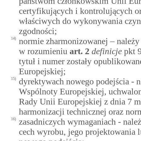
państwom członkowskim Unii Euro
certyfikujących i kontrolujących 
właściwych do wykonywania czynn
zgodności;
14)
normie zharmonizowanej – należy
w rozumieniu
art.
2
definicje
pkt 9
tytuł i numer zostały opublikow
Europejskiej;
15)
dyrektywach nowego podejścia - n
Wspólnoty Europejskiej, uchwalo
Rady Unii Europejskiej z dnia 7 m
harmonizacji technicznej oraz norm
16)
zasadniczych wymaganiach - należ
cech wyrobu, jego projektowania 