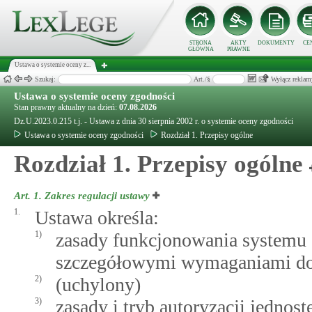
STRONA
AKTY
DOKUMENTY
CE
GŁÓWNA
PRAWNE
Ustawa o systemie oceny z...
Szukaj:
Art./§
Wyłącz reklam
Ustawa o systemie oceny zgodności
Stan prawny aktualny na dzień:
07.08.2026
Dz.U.2023.0.215 t.j. - Ustawa z dnia 30 sierpnia 2002 r. o systemie oceny zgodności
Ustawa o systemie oceny zgodności
Rozdział 1. Przepisy ogólne
Rozdział 1. Przepisy ogólne
Art. 1.
Zakres regulacji ustawy
1.
Ustawa określa:
1)
zasady funkcjonowania systemu 
szczegółowymi wymaganiami d
2)
(uchylony)
3)
zasady i tryb autoryzacji jednost