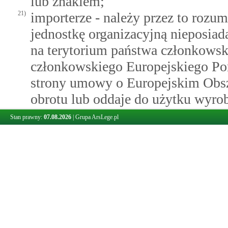
lub znakiem;
21)
importerze - należy przez to rozu
jednostkę organizacyjną nieposiad
na terytorium państwa członkowsk
członkowskiego Europejskiego P
strony umowy o Europejskim Obs
obrotu lub oddaje do użytku wyrob
22)
specyfikacjach zharmonizowanych -
Stan prawny:
07.08.2026
|
Grupa ArsLege.pl
techniczne inne niż normy europe
normatywne Międzynarodowej Orga
uznane przez Komisję Europejską
Europejskiej serii C;
23)
dystrybutorze - należy przez to r
jednostkę organizacyjną nieposiad