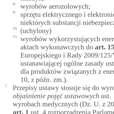
8)
wyrobów aerozolowych;
9)
sprzętu elektrycznego i elektron
niektórych substancji niebezpiec
10)
(uchylony)
11)
wyrobów wykorzystujących energ
aktach wykonawczych do
art.
1
Europejskiego i Rady 2009/125/W
ustanawiającej ogólne zasady u
dla produktów związanych z ener
10, z późn. zm.).
2.
Przepisy ustawy stosuje się do w
objaśnienie pojęć ustawowych
ust. 
wyrobach medycznych (Dz. U. z 20
art.
1
ust. 4 rozporządzenia Parla