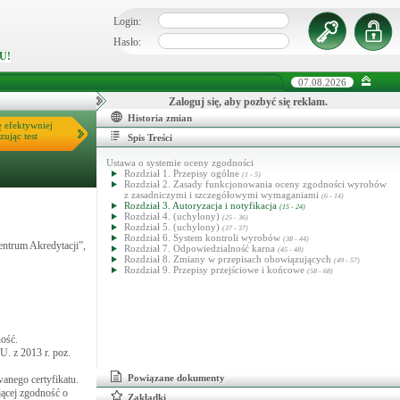
Login:
Hasło:
U!
07.08.2026
Zaloguj się, aby pozbyć się reklam.
Historia zmian
ę efektywniej
zując test
Spis Treści
Ustawa o systemie oceny zgodności
Rozdział 1. Przepisy ogólne
(1 - 5)
Rozdział 2. Zasady funkcjonowania oceny zgodności wyrobów
z zasadniczymi i szczegółowymi wymaganiami
(6 - 14)
Rozdział 3. Autoryzacja i notyfikacja
(15 - 24)
Rozdział 4. (uchylony)
(25 - 36)
Rozdział 5. (uchylony)
(37 - 37)
Rozdział 6. System kontroli wyrobów
(38 - 44)
entrum Akredytacji”,
Rozdział 7. Odpowiedzialność karna
(45 - 48)
Rozdział 8. Zmiany w przepisach obowiązujących
(49 - 57)
Rozdział 9. Przepisy przejściowe i końcowe
(58 - 68)
ość.
U. z 2013 r. poz.
Powiązane dokumenty
nego certyfikatu.
jącej zgodność o
Zakładki