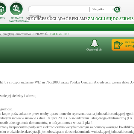
Wszystko
Wszystko
NIE CHCESZ OGLĄDAĆ REKLAM?
ZALOGUJ SIĘ DO SERWIS
NNIK
SZUKANIE
ZAAWANSOWANE
y, przeglądaj orzecznictwo - SPRAWDŹ
LEXLEGE PRO
Ucz si
rozwią
Obserwuj akt
 lit. b i c rozporządzenia (WE) nr 765/2008, przez Polskie Centrum Akredytacji, zwane dalej „C
nie jej siedziby i adresu;
zgodność.
o kopie poświadczone przez osoby uprawnione do reprezentowania jednostki oceniającej zgodn
których mowa w ustawie z dnia 18 lipca 2002 r. o świadczeniu usług drogą elektroniczną (Dz. 
posób udostępnienia dokumentów, o których mowa w ust. 2 pkt 4.
atrzony bezpiecznym podpisem elektronicznym weryfikowanym za pomocą ważnego kwalifikowa
sku o udzielenie akredytacji, jest obowiązane do zawiadomienia wnioskującej jednostki ocenia