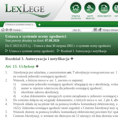
STRONA
AKTY
DOKUMENTY
CE
GŁÓWNA
PRAWNE
Ustawa o systemie oceny z...
Szukaj:
Art./§
Wyłącz reklam
Ustawa o systemie oceny zgodności
Stan prawny aktualny na dzień:
07.08.2026
Dz.U.2023.0.215 t.j. - Ustawa z dnia 30 sierpnia 2002 r. o systemie oceny zgodności
Ustawa o systemie oceny zgodności
Rozdział 3. Autoryzacja i notyfikacja
Rozdział 3. Autoryzacja i notyfikacja
Art. 15.
Uchylony
1.
Akredytacja jest udzielana, z zastrzeżeniem
art.
7
akredytacja transgraniczna
ust. 1
na wniosek jednostki oceniającej zgodność.
2.
Wniosek, o którym mowa w ust. 1, zawiera co najmniej:
1)
oznaczenie jednostki oceniającej zgodność ubiegającej się o akredytację, wskaza
2)
numer w rejestrze właściwym dla jednostki oceniającej zgodność;
3)
określenie zakresu akredytacji;
4)
wykaz dokumentów opisujących system zarządzania w jednostce oceniającej 
3.
Do wniosku dołącza się oryginały dokumentów, o których mowa w ust. 2 pkt 4, alb
4.
Wniosek składa się na piśmie lub za pomocą środków komunikacji elektronicznej, o 
1422). Jednostka oceniająca zgodność może uzgodnić z Centrum Akredytacji inny s
5.
Wniosek złożony za pomocą środków komunikacji elektronicznej powinien być op
6.
Centrum Akredytacji, w terminie nie dłuższym niż 12 miesięcy od dnia złożenia wnio