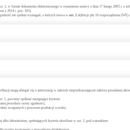
. 1, w formie dokumentu elektronicznego w rozumieniu ustawy z dnia 17 lutego 2005 r. o inf
raz z 2014 r. poz. 183).
a zgodność nie spełnia wymagań, o których mowa w
art.
2
definicje
pkt 10 rozporządzenia (WE) 
tyfikacji mogą ubiegać się o autoryzację w zakresie nieprzekraczającym zakresu posiadanej akred
st. 1, powinny spełniać następujące kryteria:
danej procedury oceny zgodności;
rednio związanych z procesem produkcji wyrobu;
cej albo laboratorium, spełniających kryteria określone w ust. 2, pod warunkiem:
dla ryzyka związanego z prowadzoną działalnością;