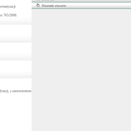
Ostatnio otwarte
ormatyzacji
nr 765/2008.
ytacji, z zastrzeżeniem