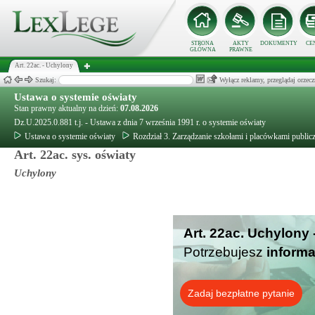
STRONA
AKTY
DOKUMENTY
CE
GŁÓWNA
PRAWNE
Art. 22ac. - Uchylony
Szukaj:
Wyłącz reklamy, przeglądaj orz
Ustawa o systemie oświaty
Stan prawny aktualny na dzień:
07.08.2026
Dz.U.2025.0.881 t.j. - Ustawa z dnia 7 września 1991 r. o systemie oświaty
Ustawa o systemie oświaty
Rozdział 3. Zarządzanie szkołami i placówkami publi
Art. 22ac. sys. oświaty
Uchylony
Art. 22ac. Uchylony 
Potrzebujesz
informa
Zadaj bezpłatne pytanie