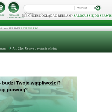
Wszystko
Wszystko
NIE CHCESZ OGLĄDAĆ REKLAM?
ZALOGUJ SIĘ DO SERWIS
NNIK
SZUKANIE
ZAAWANSOWANE
ecznictwo - SPRAWDŹ
LEXLEGE PRO
cznymi
Art. 22ac. Ustawa o systemie oświaty
- budzi Twoje wątpliwości?
cji prawnej
?