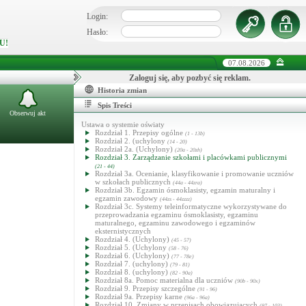
Login:
Hasło:
U!
07.08.2026
Zaloguj się, aby pozbyć się reklam.
Historia zmian
Spis Treści
Obserwuj akt
Ustawa o systemie oświaty
Rozdział 1. Przepisy ogólne
(1 - 13b)
Rozdział 2. (uchylony
(14 - 20)
Rozdział 2a. (Uchylony)
(20a - 20zh)
Rozdział 3. Zarządzanie szkołami i placówkami publicznymi
(21 - 44)
Rozdział 3a. Ocenianie, klasyfikowanie i promowanie uczniów
w szkołach publicznych
(44a - 44zra)
Rozdział 3b. Egzamin ósmoklasisty, egzamin maturalny i
egzamin zawodowy
(44zs - 44zzzz)
Rozdział 3c. Systemy teleinformatyczne wykorzystywane do
przeprowadzania egzaminu ósmoklasisty, egzaminu
maturalnego, egzaminu zawodowego i egzaminów
eksternistycznych
Rozdział 4. (Uchylony)
(45 - 57)
Rozdział 5. (Uchylony
(58 - 76)
Rozdział 6. (Uchylony)
(77 - 78e)
Rozdział 7. (uchylony)
(79 - 81)
Rozdział 8. (uchylony)
(82 - 90a)
Rozdział 8a. Pomoc materialna dla uczniów
(90b - 90x)
Rozdział 9. Przepisy szczególne
(91 - 96)
Rozdział 9a. Przepisy karne
(96a - 96a)
Rozdział 10. Zmiany w przepisach obowiązujących
(97 - 103)