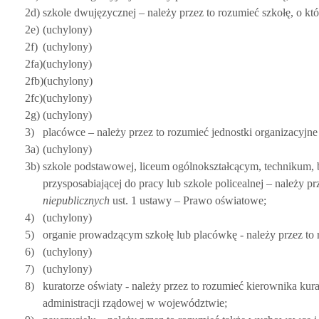
2d)
szkole dwujęzycznej – należy przez to rozumieć szkołę, o k
2e)
(uchylony)
2f)
(uchylony)
2fa)
(uchylony)
2fb)
(uchylony)
2fc)
(uchylony)
2g)
(uchylony)
3)
placówce – należy przez to rozumieć jednostki organizacyj
3a)
(uchylony)
3b)
szkole podstawowej, liceum ogólnokształcącym, technikum, br
przysposabiającej do pracy lub szkole policealnej – należy 
niepublicznych
ust. 1 ustawy – Prawo oświatowe;
4)
(uchylony)
5)
organie prowadzącym szkołę lub placówkę - należy przez to r
6)
(uchylony)
7)
(uchylony)
8)
kuratorze oświaty - należy przez to rozumieć kierownika kur
administracji rządowej w województwie;