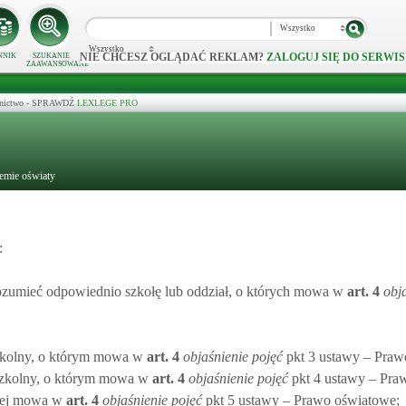
Wszystko
Wszystko
NIE CHCESZ OGLĄDAĆ REKLAM?
ZALOGUJ SIĘ DO SERWIS
NNIK
SZUKANIE
ZAAWANSOWANE
ecznictwo - SPRAWDŹ
LEXLEGE PRO
temie oświaty
:
 rozumieć odpowiednio szkołę lub oddział, o których mowa w
art.
4
obj
szkolny, o którym mowa w
art.
4
objaśnienie pojęć
pkt 3 ustawy – Praw
 szkolny, o którym mowa w
art.
4
objaśnienie pojęć
pkt 4 ustawy – Pra
órej mowa w
art.
4
objaśnienie pojęć
pkt 5 ustawy – Prawo oświatowe;