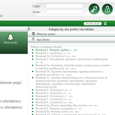
Login:
Hasło:
U!
09.08.2026
Zaloguj się, aby pozbyć się reklam.
Historia zmian
Spis Treści
Obserwuj akt
Ustawa o systemie oświaty
Rozdział 1. Przepisy ogólne
(1 - 13b)
Rozdział 2. (uchylony
(14 - 20)
Rozdział 2a. (Uchylony)
(20a - 20zh)
Rozdział 3. Zarządzanie szkołami i placówkami publicznymi
(21 - 44)
Rozdział 3a. Ocenianie, klasyfikowanie i promowanie uczniów
w szkołach publicznych
(44a - 44zra)
Rozdział 3b. Egzamin ósmoklasisty, egzamin maturalny i
egzamin zawodowy
(44zs - 44zzzz)
Rozdział 3c. Systemy teleinformatyczne wykorzystywane do
przeprowadzania egzaminu ósmoklasisty, egzaminu
aśnienie pojęć
maturalnego, egzaminu zawodowego i egzaminów
eksternistycznych
Rozdział 4. (Uchylony)
(45 - 57)
Rozdział 5. (Uchylony
(58 - 76)
Rozdział 6. (Uchylony)
(77 - 78e)
Rozdział 7. (uchylony)
(79 - 81)
o oświatowe;
Rozdział 8. (uchylony)
(82 - 90a)
Rozdział 8a. Pomoc materialna dla uczniów
(90b - 90x)
wo oświatowe;
Rozdział 9. Przepisy szczególne
(91 - 96)
Rozdział 9a. Przepisy karne
(96a - 96a)
Rozdział 10. Zmiany w przepisach obowiązujących
(97 - 103)