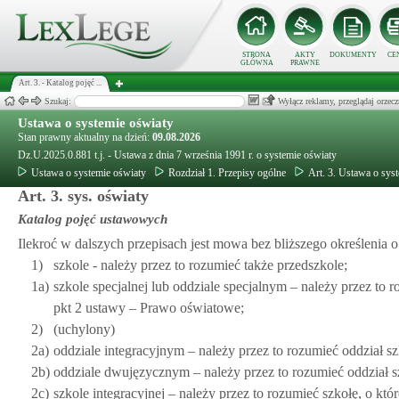
STRONA
AKTY
DOKUMENTY
CE
GŁÓWNA
PRAWNE
Art. 3. - Katalog pojęć ...
Szukaj:
Wyłącz reklamy, przeglądaj orz
Ustawa o systemie oświaty
Stan prawny aktualny na dzień:
09.08.2026
Dz.U.2025.0.881 t.j. - Ustawa z dnia 7 września 1991 r. o systemie oświaty
Ustawa o systemie oświaty
Rozdział 1. Przepisy ogólne
Art. 3. Ustawa o sys
Art. 3. sys. oświaty
Katalog pojęć ustawowych
Ilekroć w dalszych przepisach jest mowa bez bliższego określenia o
1)
szkole - należy przez to rozumieć także przedszkole;
1a)
szkole specjalnej lub oddziale specjalnym – należy przez to
pkt 2 ustawy – Prawo oświatowe;
2)
(uchylony)
2a)
oddziale integracyjnym – należy przez to rozumieć oddział 
2b)
oddziale dwujęzycznym – należy przez to rozumieć oddział
2c)
szkole integracyjnej – należy przez to rozumieć szkołę, o kt