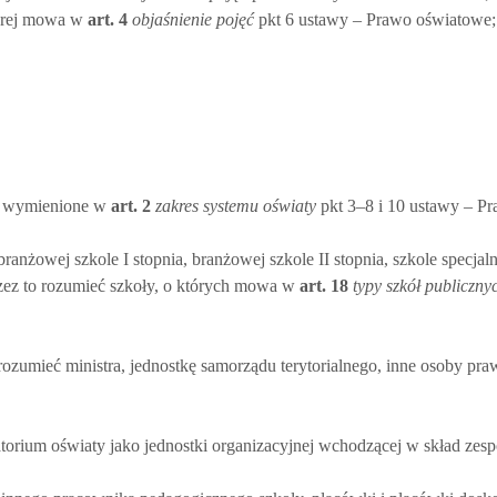
tórej mowa w
art.
4
objaśnienie pojęć
pkt 6 ustawy – Prawo oświatowe;
ne wymienione w
art.
2
zakres systemu oświaty
pkt 3–8 i 10 ustawy – P
anżowej szkole I stopnia, branżowej szkole II stopnia, szkole specjaln
przez to rozumieć szkoły, o których mowa w
art.
18
typy szkół publicznyc
ozumieć ministra, jednostkę samorządu terytorialnego, inne osoby praw
atorium oświaty jako jednostki organizacyjnej wchodzącej w skład zesp