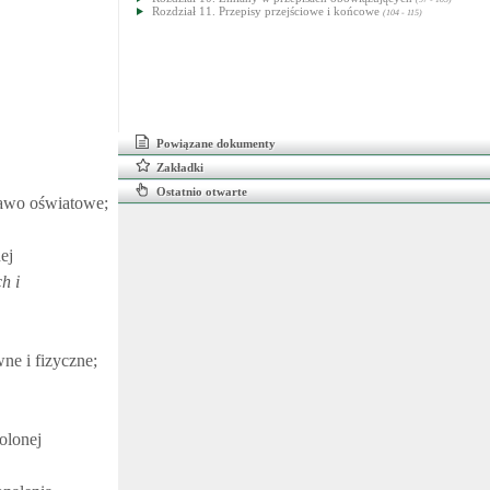
Rozdział 11. Przepisy przejściowe i końcowe
(104 - 115)
Powiązane dokumenty
Zakładki
Ostatnio otwarte
rawo oświatowe;
ej
h i
ne i fizyczne;
olonej