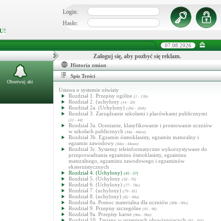
Login:
Hasło:
U!
07.08.2026
Zaloguj się, aby pozbyć się reklam.
Historia zmian
Spis Treści
Obserwuj akt
Ustawa o systemie oświaty
Rozdział 1. Przepisy ogólne
(1 - 13b)
Rozdział 2. (uchylony
(14 - 20)
Rozdział 2a. (Uchylony)
(20a - 20zh)
Rozdział 3. Zarządzanie szkołami i placówkami publicznymi
(21 - 44)
Rozdział 3a. Ocenianie, klasyfikowanie i promowanie uczniów
w szkołach publicznych
(44a - 44zra)
Rozdział 3b. Egzamin ósmoklasisty, egzamin maturalny i
egzamin zawodowy
(44zs - 44zzzz)
Rozdział 3c. Systemy teleinformatyczne wykorzystywane do
przeprowadzania egzaminu ósmoklasisty, egzaminu
maturalnego, egzaminu zawodowego i egzaminów
eksternistycznych
Rozdział 4. (Uchylony)
(45 - 57)
Rozdział 5. (Uchylony
(58 - 76)
Rozdział 6. (Uchylony)
(77 - 78e)
Rozdział 7. (uchylony)
(79 - 81)
Rozdział 8. (uchylony)
(82 - 90a)
Rozdział 8a. Pomoc materialna dla uczniów
(90b - 90x)
Rozdział 9. Przepisy szczególne
(91 - 96)
Rozdział 9a. Przepisy karne
(96a - 96a)
Rozdział 10. Zmiany w przepisach obowiązujących
(97 - 103)