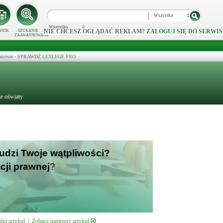
Wszystko
Wszystko
NIE CHCESZ OGLĄDAĆ REKLAM?
ZALOGUJ SIĘ DO SERWIS
NNIK
SZUKANIE
ZAAWANSOWANE
ecznictwo - SPRAWDŹ
LEXLEGE PRO
ie oświaty
budzi Twoje wątpliwości?
cji prawnej
?
ni artykuł
|
Zobacz następny artykuł