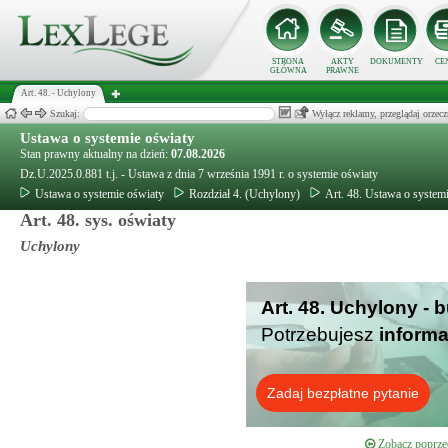
STRONA
AKTY
DOKUMENTY
CE
GŁÓWNA
PRAWNE
Art. 48. - Uchylony
Szukaj:
Wyłącz reklamy, przeglądaj orz
Ustawa o systemie oświaty
Stan prawny aktualny na dzień:
07.08.2026
Dz.U.2025.0.881 t.j. - Ustawa z dnia 7 września 1991 r. o systemie oświaty
Ustawa o systemie oświaty
Rozdział 4. (Uchylony)
Art. 48. Ustawa o system
Art. 48. sys. oświaty
Uchylony
Art. 48. Uchylony - 
Potrzebujesz
informa
Zadaj bezpłatne pytanie
Zobacz poprzed