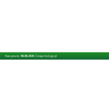
Stan prawny:
06.08.2026
|
Grupa ArsLege.pl