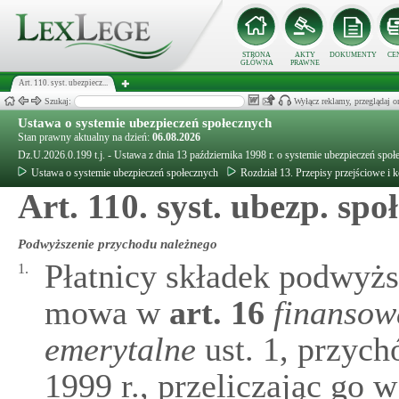
STRONA
AKTY
DOKUMENTY
CE
GŁÓWNA
PRAWNE
Art. 110. syst. ubezpiecz...
Szukaj:
Wyłącz reklamy, przeglądaj
Ustawa o systemie ubezpieczeń społecznych
Stan prawny aktualny na dzień:
06.08.2026
Dz.U.2026.0.199 t.j. - Ustawa z dnia 13 października 1998 r. o systemie ubezpieczeń społ
Ustawa o systemie ubezpieczeń społecznych
Rozdział 13. Przepisy przejściowe i
Art. 110. syst. ubezp. społ
Podwyższenie przychodu należnego
Płatnicy składek podwyż
1.
mowa w
art.
16
finansow
emerytalne
ust. 1, przych
1999 r., przeliczając go 