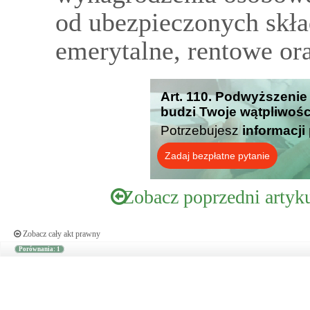
od ubezpieczonych skła
emerytalne, rentowe or
Art. 110. Podwyższenie
budzi Twoje wątpliwośc
Potrzebujesz
informacji
Zadaj bezpłatne pytanie
Zobacz poprzedni artyk
Zobacz cały akt prawny
Porównania: 1