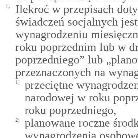
Ilekroć w przepisach do
5.
świadczeń socjalnych jes
wynagrodzeniu miesięcz
roku poprzednim lub w d
poprzedniego” lub „plan
przeznaczonych na wynag
przeciętne wynagrodze
1)
narodowej w roku popr
roku poprzedniego,
planowane roczne środk
2)
wynagrodzenia osobowe