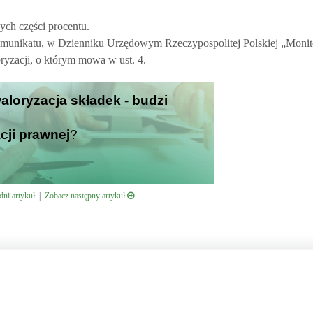
ych części procentu.
omunikatu, w Dzienniku Urzędowym Rzeczypospolitej Polskiej „Monito
ryzacji, o którym mowa w ust. 4.
aloryzacja składek - budzi
cji prawnej
?
ni artykuł
|
Zobacz następny artykuł