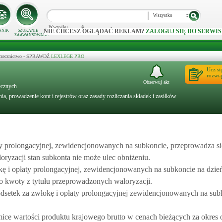
Wszystko
Wszystko
NIE CHCESZ OGLĄDAĆ REKLAM?
ZALOGUJ SIĘ DO SERWIS
NNIK
SZUKANIE
ZAAWANSOWANE
 orzecznictwo - SPRAWDŹ
LEXLEGE PRO
Ucz si
rozwią
Obserwuj akt
ecznych
ia, prowadzenie kont i rejestrów oraz zasady rozliczania składek i zasiłków
ty prolongacyjnej, zewidencjonowanych na subkoncie, przeprowadza si
yzacji stan subkonta nie może ulec obniżeniu.
kę i opłaty prolongacyjnej, zewidencjonowanych na subkoncie na dzień
 o kwoty z tytułu przeprowadzonych waloryzacji.
dsetek za zwłokę i opłaty prolongacyjnej zewidencjonowanych na sub
ice wartości produktu krajowego brutto w cenach bieżących za okres os