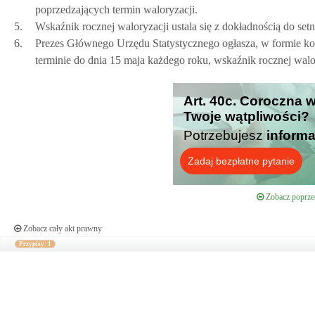
poprzedzających termin waloryzacji.
5.
Wskaźnik rocznej waloryzacji ustala się z dokładnością do setn
6.
Prezes Głównego Urzędu Statystycznego ogłasza, w formie k
terminie do dnia 15 maja każdego roku, wskaźnik rocznej walo
Art. 40c. Coroczna w
Twoje wątpliwości?
Potrzebujesz
informa
Zadaj bezpłatne pytanie
Zobacz poprzed
Zobacz cały akt prawny
Przypisy: 1