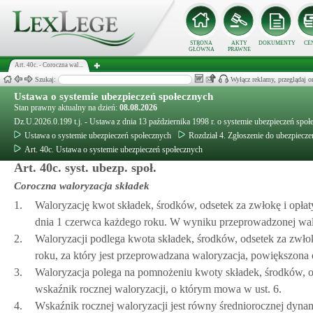
STRONA
AKTY
DOKUMENTY
CE
GŁÓWNA
PRAWNE
Art. 40c. - Coroczna wal...
Szukaj:
Wyłącz reklamy, przeglądaj
Ustawa o systemie ubezpieczeń społecznych
Stan prawny aktualny na dzień:
08.08.2026
Dz.U.2026.0.199 t.j. - Ustawa z dnia 13 października 1998 r. o systemie ubezpieczeń społ
Ustawa o systemie ubezpieczeń społecznych
Rozdział 4. Zgłoszenie do ubezpieczen
Art. 40c. Ustawa o systemie ubezpieczeń społecznych
Art. 40c. syst. ubezp. społ.
Coroczna waloryzacja składek
1.
Waloryzację kwot składek, środków, odsetek za zwłokę i opła
dnia 1 czerwca każdego roku. W wyniku przeprowadzonej walor
2.
Waloryzacji podlega kwota składek, środków, odsetek za zwło
roku, za który jest przeprowadzana waloryzacja, powiększona
3.
Waloryzacja polega na pomnożeniu kwoty składek, środków, o
wskaźnik rocznej waloryzacji, o którym mowa w ust. 6.
4.
Wskaźnik rocznej waloryzacji jest równy średniorocznej dynam