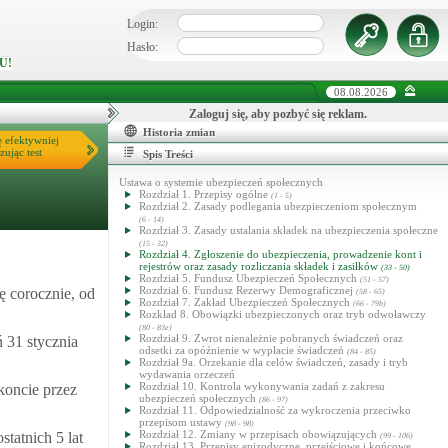
Login:
Hasło:
U!
08.08.2026
Zaloguj się, aby pozbyć się reklam.
Historia zmian
ę efektywniej
zując test
Spis Treści
Ustawa o systemie ubezpieczeń społecznych
Rozdział 1. Przepisy ogólne
(1 - 5)
Rozdział 2. Zasady podlegania ubezpieczeniom społecznym
(6 - 14)
Rozdział 3. Zasady ustalania składek na ubezpieczenia społeczne
(15 - 32)
Rozdział 4. Zgłoszenie do ubezpieczenia, prowadzenie kont i
rejestrów oraz zasady rozliczania składek i zasiłków
(33 - 50)
Rozdział 5. Fundusz Ubezpieczeń Społecznych
(51 - 57)
Rozdział 6. Fundusz Rezerwy Demograficznej
ę corocznie, od
(58 - 65)
Rozdział 7. Zakład Ubezpieczeń Społecznych
(66 - 79b)
Rozkład 8. Obowiązki ubezpieczonych oraz tryb odwoławczy
(80 - 83e)
Rozdział 9. Zwrot nienależnie pobranych świadczeń oraz
 31 stycznia
odsetki za opóźnienie w wypłacie świadczeń
(84 - 85)
Rozdział 9a. Orzekanie dla celów świadczeń, zasady i tryb
wydawania orzeczeń
Rozdział 10. Kontrola wykonywania zadań z zakresu
koncie przez
ubezpieczeń społecznych
(86 - 97)
Rozdział 11. Odpowiedzialność za wykroczenia przeciwko
przepisom ustawy
(98 - 98)
Rozdział 12. Zmiany w przepisach obowiązujących
tatnich 5 lat
(99 - 106)
Rozdział 13. Przepisy epizodyczne, przejściowe i końcowe