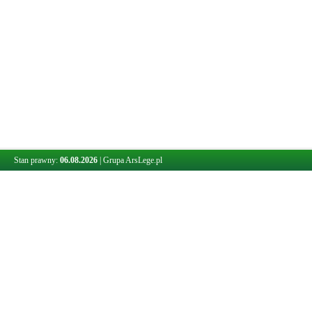
Stan prawny:
06.08.2026
|
Grupa ArsLege.pl