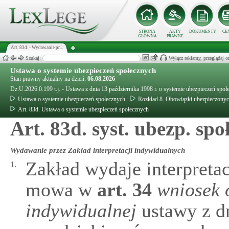
STRONA
AKTY
DOKUMENTY
CE
GŁÓWNA
PRAWNE
Art. 83d. - Wydawanie pr...
Szukaj:
Wyłącz reklamy, przeglądaj
Ustawa o systemie ubezpieczeń społecznych
Stan prawny aktualny na dzień:
06.08.2026
Dz.U.2026.0.199 t.j. - Ustawa z dnia 13 października 1998 r. o systemie ubezpieczeń społ
Ustawa o systemie ubezpieczeń społecznych
Rozkład 8. Obowiązki ubezpieczonyc
Art. 83d. Ustawa o systemie ubezpieczeń społecznych
Art. 83d. syst. ubezp. społ
Wydawanie przez Zakład interpretacji indywidualnych
Zakład wydaje interpreta
1.
mowa w
art.
34
wniosek 
indywidualnej
ustawy z dn