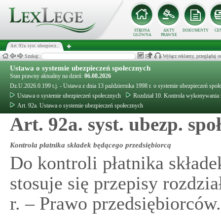
STRONA
AKTY
DOKUMENTY
CE
GŁÓWNA
PRAWNE
Art. 92a. syst. ubezpiecz...
Szukaj:
Wyłącz reklamy, przeglądaj
Ustawa o systemie ubezpieczeń społecznych
Stan prawny aktualny na dzień:
06.08.2026
Dz.U.2026.0.199 t.j. - Ustawa z dnia 13 października 1998 r. o systemie ubezpieczeń społ
Ustawa o systemie ubezpieczeń społecznych
Rozdział 10. Kontrola wykonywania 
Art. 92a. Ustawa o systemie ubezpieczeń społecznych
Art. 92a. syst. ubezp. społ
Kontrola płatnika składek będącego przedsiębiorcą
Do kontroli płatnika skład
stosuje się przepisy rozdzi
r. – Prawo przedsiębiorców.