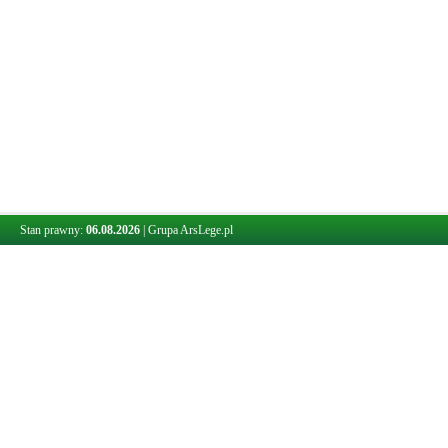
Stan prawny:
06.08.2026
|
Grupa ArsLege.pl