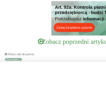
Art. 92a. Kontrola płat
przedsiębiorcą - budzi
Potrzebujesz
informacji
Zadaj bezpłatne pytanie
Zobacz poprzedni artyk
Zobacz cały akt prawny
Porównania: 1