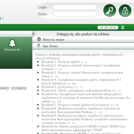
Login:
Hasło:
U!
09.08.2026
Zaloguj się, aby pozbyć się reklam.
Historia zmian
Spis Treści
Obserwuj akt
Ustawa o systemie zarządzania emisjami gazów cieplarnianych i
innych substancji
Rozdział 1. Przepisy ogólne
(1 - 2)
Rozdział 2. Krajowy ośrodek bilansowania i zarządzania
emisjami
(3 - 5a)
Rozdział 3. Krajowy system bilansowania i prognozowania
emisji
(6 - 12)
Rozdział 4. Zarządzanie emisjami gazów cieplarnianych i
innych substancji
(13 - 16e)
Rozdział 5. (uchylony)
miany: (zmiany
(17 - 17)
Rozdział 6. Obrót i zarządzanie jednostkami Kioto
(18 - 21)
Rozdział 6a, Zarządzanie krajowym limitem emisji gazów
cieplarnianych nieobjętych systemem handlu uprawnieniami do
emisji
(21a - 21f)
Rozdział 7. Krajowy system zielonych inwestycji
(22 - 36)
Rozdział 8. Realizacja projektów wspólnych wdrożeń na
terytorium Rzeczypospolitej Polskiej
(37 - 50)
Rozdział 9. Realizacja projektów wspólnych wdrożeń poza
terytorium Rzeczypospolitej Polskiej i projektów mechanizmu
czystego rozwoju
(51 - 54)
Rozdział 9a. Rejestr przejściowy CBAM i rejestr CBAM oraz
status upoważnionego zgłaszającego CBAM
Rozdział 9b. Mechanizm CBAM w okresie przejściowym