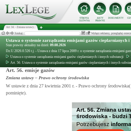
STRONA
AKTY
DOKUMENTY
CE
GŁÓWNA
PRAWNE
Art. 56. - Zmiana ustawy...
Szukaj:
Wyłącz reklamy, przeglądaj orz
Ustawa o systemie zarządzania emisjami gazów cieplarnianych i 
Stan prawny aktualny na dzień:
09.08.2026
Dz.U.2026.0.526 t.j. - Ustawa z dnia 17 lipca 2009 r. o systemie zarządzania emisjami gaz
Ustawa o systemie zarządzania emisjami gazów cieplarnianych i innych substancji
Art. 56. Ustawa o systemie zarządzania emisjami gazów cieplarnianych i innych substan
Art. 56. emisje gazów
Zmiana ustawy – Prawo ochrony środowiska
W ustawie z dnia 27 kwietnia 2001 r. - Prawo ochrony środowiska( 
pominięte).
Art. 56. Zmiana ust
środowiska - budzi 
Potrzebujesz
informa