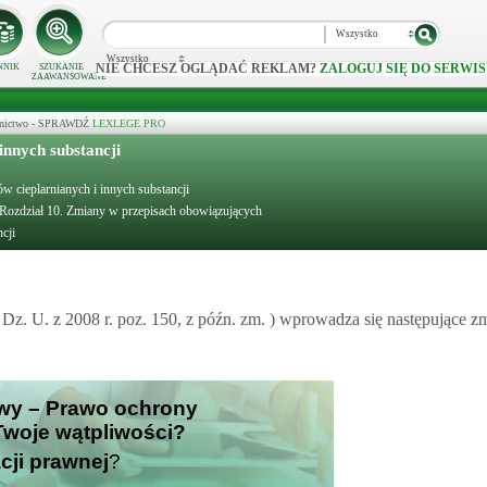
Wszystko
Wszystko
NIE CHCESZ OGLĄDAĆ REKLAM?
ZALOGUJ SIĘ DO SERWIS
NNIK
SZUKANIE
ZAAWANSOWANE
ecznictwo - SPRAWDŹ
LEXLEGE PRO
innych substancji
ów cieplarnianych i innych substancji
Rozdział 10. Zmiany w przepisach obowiązujących
cji
Dz. U. z 2008 r. poz. 150, z późn. zm. ) wprowadza się następujące z
awy – Prawo ochrony
Twoje wątpliwości?
cji prawnej
?