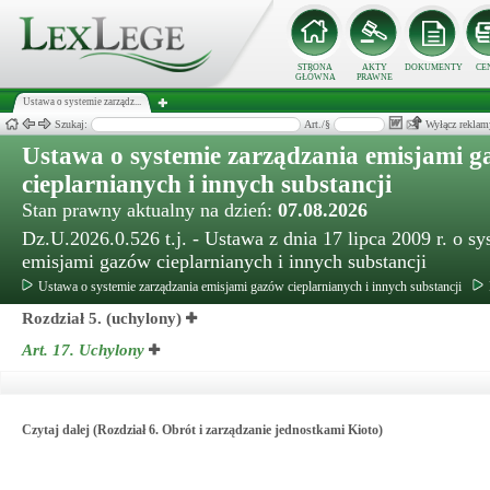
STRONA
AKTY
DOKUMENTY
CE
GŁÓWNA
PRAWNE
Ustawa o systemie zarządz...
Szukaj:
Art./§
Wyłącz reklam
Ustawa o systemie zarządzania emisjami 
cieplarnianych i innych substancji
Stan prawny aktualny na dzień:
07.08.2026
Dz.U.2026.0.526 t.j. - Ustawa z dnia 17 lipca 2009 r. o s
emisjami gazów cieplarnianych i innych substancji
Ustawa o systemie zarządzania emisjami gazów cieplarnianych i innych substancji
Rozdział 5. (uchylony)
Art. 17.
Uchylony
Czytaj dalej (Rozdział 6. Obrót i zarządzanie jednostkami Kioto)