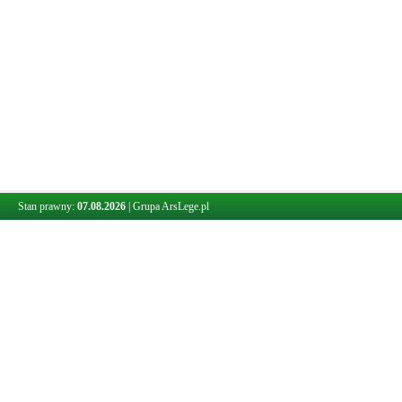
Stan prawny:
07.08.2026
|
Grupa ArsLege.pl