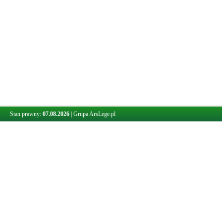
Stan prawny:
07.08.2026
|
Grupa ArsLege.pl