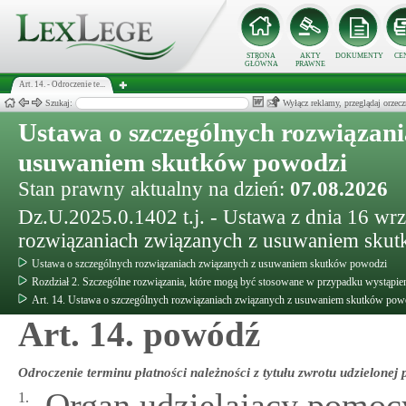
STRONA
AKTY
DOKUMENTY
CE
GŁÓWNA
PRAWNE
Art. 14. - Odroczenie te...
Szukaj:
Wyłącz reklamy, przeglądaj orz
Ustawa o szczególnych rozwiązani
usuwaniem skutków powodzi
Stan prawny aktualny na dzień:
07.08.2026
Dz.U.2025.0.1402 t.j. - Ustawa z dnia 16 wrz
rozwiązaniach związanych z usuwaniem sku
Ustawa o szczególnych rozwiązaniach związanych z usuwaniem skutków powodzi
Rozdział 2. Szczególne rozwiązania, które mogą być stosowane w przypadku wystąpie
Art. 14. Ustawa o szczególnych rozwiązaniach związanych z usuwaniem skutków pow
Art. 14. powódź
Odroczenie terminu płatności należności z tytułu zwrotu udzielonej
Organ udzielający pomoc
1.