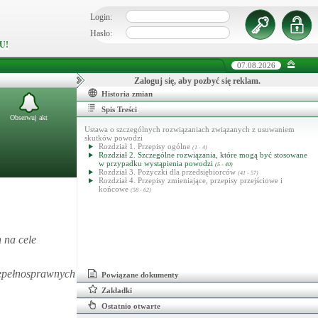
Login:
Hasło:
U!
07.08.2026
Zaloguj się, aby pozbyć się reklam.
Historia zmian
Spis Treści
Obserwuj akt
Ustawa o szczególnych rozwiązaniach związanych z usuwaniem
skutków powodzi
Rozdział 1. Przepisy ogólne
(1 - 4)
Rozdział 2. Szczególne rozwiązania, które mogą być stosowane
w przypadku wystąpienia powodzi
(5 - 40)
Rozdział 3. Pożyczki dla przedsiębiorców
(41 - 57)
Rozdział 4. Przepisy zmieniające, przepisy przejściowe i
końcowe
(58 - 62)
 na cele
iepełnosprawnych
Powiązane dokumenty
Zakładki
Ostatnio otwarte