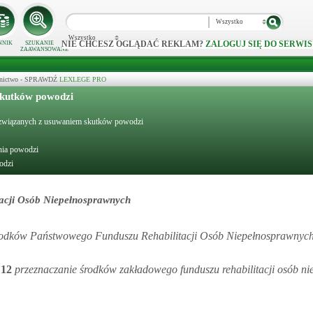
Wszystko
Wszystko
NIE CHCESZ OGLĄDAĆ REKLAM?
ZALOGUJ SIĘ DO SERWIS
NNIK
SZUKANIE
ZAAWANSOWANE
ecznictwo - SPRAWDŹ
LEXLEGE PRO
skutków powodzi
ch związanych z usuwaniem skutków powodzi
nia powodzi
odzi
acji Osób Niepełnosprawnych
rodków Państwowego Funduszu Rehabilitacji Osób Niepełnosprawnych
.
12
przeznaczanie środków zakładowego funduszu rehabilitacji osób n