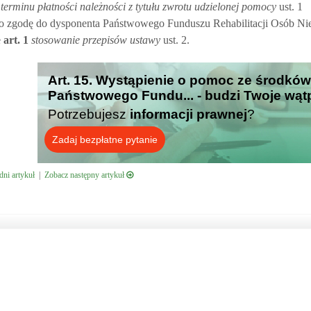
terminu płatności należności z tytułu zwrotu udzielonej pomocy
ust. 1
ć o zgodę do dysponenta Państwowego Funduszu Rehabilitacji Osób N
e
art.
1
stosowanie przepisów ustawy
ust. 2.
Art. 15. Wystąpienie o pomoc ze środków
Państwowego Fundu... - budzi Twoje wąt
Potrzebujesz
informacji prawnej
?
Zadaj bezpłatne pytanie
ni artykuł
|
Zobacz następny artykuł