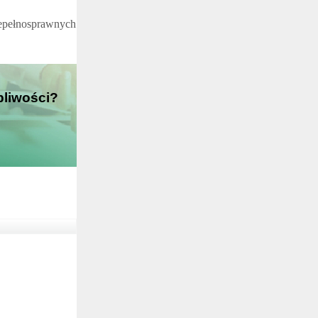
iepełnosprawnych
pliwości?