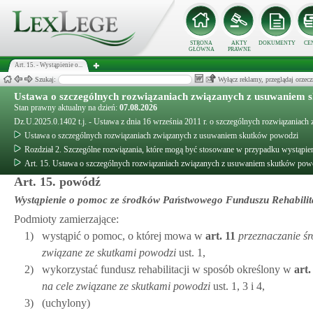
STRONA
AKTY
DOKUMENTY
CE
GŁÓWNA
PRAWNE
Art. 15. - Wystąpienie o...
Szukaj:
Wyłącz reklamy, przeglądaj orz
Ustawa o szczególnych rozwiązaniach związanych z usuwaniem 
Stan prawny aktualny na dzień:
07.08.2026
Dz.U.2025.0.1402 t.j. - Ustawa z dnia 16 września 2011 r. o szczególnych rozwiązania
Ustawa o szczególnych rozwiązaniach związanych z usuwaniem skutków powodzi
Rozdział 2. Szczególne rozwiązania, które mogą być stosowane w przypadku wystąpie
Art. 15. Ustawa o szczególnych rozwiązaniach związanych z usuwaniem skutków pow
Art. 15. powódź
Wystąpienie o pomoc ze środków Państwowego Funduszu Rehabilit
Podmioty zamierzające:
1)
wystąpić o pomoc, o której mowa w
art.
11
przeznaczanie ś
związane ze skutkami powodzi
ust. 1,
2)
wykorzystać fundusz rehabilitacji w sposób określony w
art
na cele związane ze skutkami powodzi
ust. 1, 3 i 4,
3)
(uchylony)