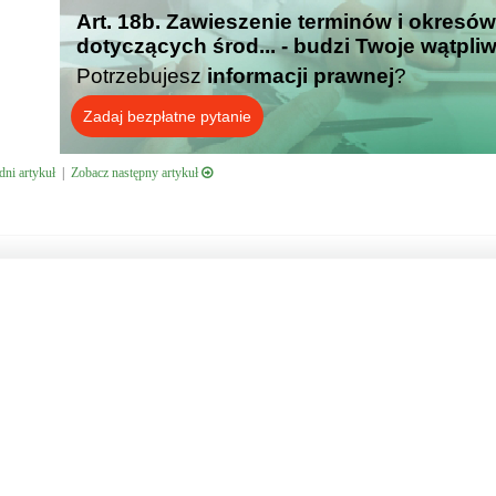
Art. 18b. Zawieszenie terminów i okresów
dotyczących środ... - budzi Twoje wątpli
Potrzebujesz
informacji prawnej
?
Zadaj bezpłatne pytanie
ni artykuł
|
Zobacz następny artykuł