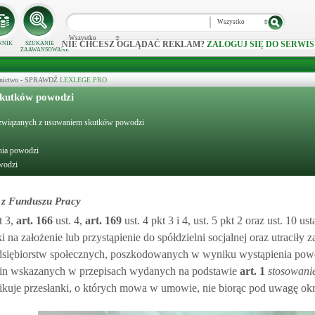
Wszystko
Wszystko
NIE CHCESZ OGLĄDAĆ REKLAM?
ZALOGUJ SIĘ DO SERWIS
NNIK
SZUKANIE
ZAAWANSOWANE
ecznictwo - SPRAWDŹ
LEXLEGE PRO
skutków powodzi
ch związanych z usuwaniem skutków powodzi
nia powodzi
wodzi
 z Funduszu Pracy
t 3,
art.
166
ust. 4,
art.
169
ust. 4 pkt 3 i 4, ust. 5 pkt 2 oraz ust. 10 u
na założenie lub przystąpienie do spółdzielni socjalnej oraz utraciły z
zedsiębiorstw społecznych, poszkodowanych w wyniku wystąpienia pow
gmin wskazanych w przepisach wydanych na podstawie
art.
1
stosowani
fikuje przesłanki, o których mowa w umowie, nie biorąc pod uwagę ok