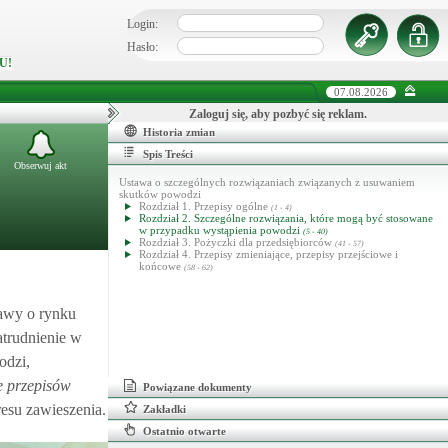
Login:
Hasło:
U!
07.08.2026
Zaloguj się, aby pozbyć się reklam.
Historia zmian
Spis Treści
Obserwuj akt
Ustawa o szczególnych rozwiązaniach związanych z usuwaniem
skutków powodzi
Rozdział 1. Przepisy ogólne
(1 - 4)
Rozdział 2. Szczególne rozwiązania, które mogą być stosowane
w przypadku wystąpienia powodzi
(5 - 40)
Rozdział 3. Pożyczki dla przedsiębiorców
(41 - 57)
Rozdział 4. Przepisy zmieniające, przepisy przejściowe i
końcowe
(58 - 62)
stawy o rynku
atrudnienie w
odzi,
e przepisów
Powiązane dokumenty
resu zawieszenia.
Zakładki
Ostatnio otwarte