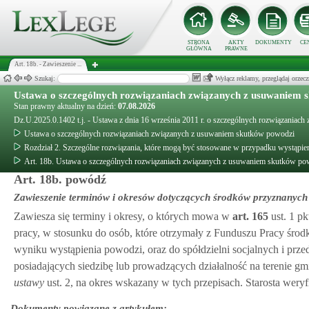
STRONA
AKTY
DOKUMENTY
CE
GŁÓWNA
PRAWNE
Art. 18b. - Zawieszenie ...
Szukaj:
Wyłącz reklamy, przeglądaj orz
Ustawa o szczególnych rozwiązaniach związanych z usuwaniem 
Stan prawny aktualny na dzień:
07.08.2026
Dz.U.2025.0.1402 t.j. - Ustawa z dnia 16 września 2011 r. o szczególnych rozwiązania
Ustawa o szczególnych rozwiązaniach związanych z usuwaniem skutków powodzi
Rozdział 2. Szczególne rozwiązania, które mogą być stosowane w przypadku wystąpie
Art. 18b. Ustawa o szczególnych rozwiązaniach związanych z usuwaniem skutków po
Art. 18b. powódź
Zawieszenie terminów i okresów dotyczących środków przyznanych
Zawiesza się terminy i okresy, o których mowa w
art.
165
ust. 1 pk
pracy, w stosunku do osób, które otrzymały z Funduszu Pracy środki 
wyniku wystąpienia powodzi, oraz do spółdzielni socjalnych i pr
posiadających siedzibę lub prowadzących działalność na terenie 
ustawy
ust. 2, na okres wskazany w tych przepisach. Starosta wery
Dokumenty powiązane z artykułem: