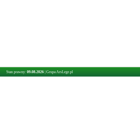
Stan prawny:
09.08.2026
|
Grupa ArsLege.pl