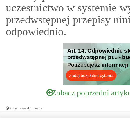
uczestnictwo w systemie 
przedwstępnej przepisy nini
odpowiednio.
Art. 14. Odpowiednie 
przedwstępnej pr... - b
Potrzebujesz
informacji
Zadaj bezpłatne pytanie
Zobacz poprzedni artyk
Zobacz cały akt prawny