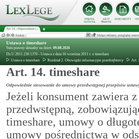
STRONA
AKTY
DOKUMENTY
CE
GŁÓWNA
PRAWNE
Art. 14. - Odpowiednie s...
Szukaj:
Wyłącz reklamy, przeglądaj orz
Ustawa o timeshare
Stan prawny aktualny na dzień:
09.08.2026
Dz.U.2011.230.1370 - Ustawa z dnia 16 września 2011 r. o timeshare
Ustawa o timeshare
Rozdział 2. Obowiązki informacyjne przedsiębiorcy
Art. 
Art. 14. timeshare
Odpowiednie stosowanie do umowy przedwstępnej przepisów ustawy
Jeżeli konsument zawiera 
przedwstępną, zobowiązuj
timeshare, umowy o długot
umowy pośrednictwa w ods