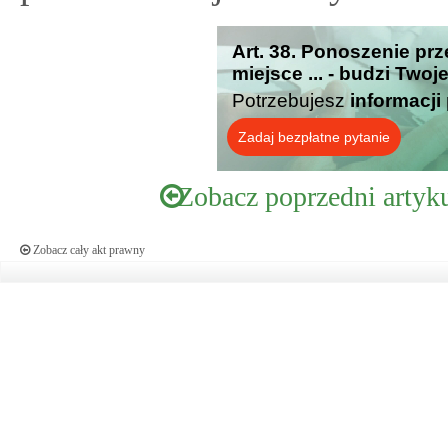
Art. 38. Ponoszenie p
miejsce ... - budzi Twoj
Potrzebujesz
informacji
Zadaj bezpłatne pytanie
Zobacz poprzedni artyk
Zobacz cały akt prawny