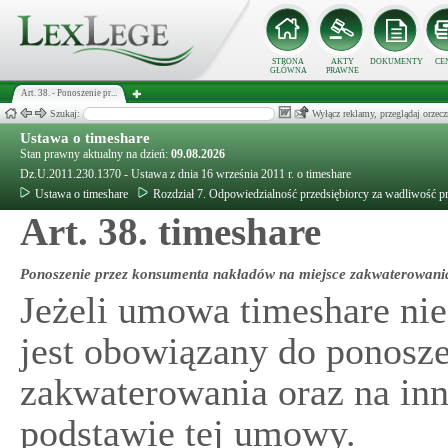
STRONA
AKTY
DOKUMENTY
CE
GŁÓWNA
PRAWNE
Art. 38. - Ponoszenie pr...
Szukaj:
Wyłącz reklamy, przeglądaj orz
Ustawa o timeshare
Stan prawny aktualny na dzień:
09.08.2026
Dz.U.2011.230.1370 - Ustawa z dnia 16 września 2011 r. o timeshare
Ustawa o timeshare
Rozdział 7. Odpowiedzialność przedsiębiorcy za wadliwość p
Art. 38. timeshare
Ponoszenie przez konsumenta nakładów na miejsce zakwaterowani
Jeżeli umowa timeshare nie
jest obowiązany do ponosz
zakwaterowania oraz na inn
podstawie tej umowy.