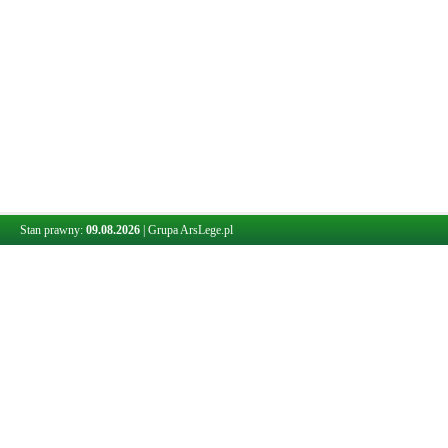
Stan prawny:
09.08.2026
|
Grupa ArsLege.pl