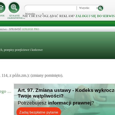
Wszystko
Wszystko
NIE CHCESZ OGLĄDAĆ REKLAM?
ZALOGUJ SIĘ DO SERWIS
NNIK
SZUKANIE
ZAAWANSOWANE
ecznictwo - SPRAWDŹ
LEXLEGE PRO
h, przepisy przejściowe i końcowe
 114, z późn.zm.): (zmiany pominięto).
Art. 97. Zmiana ustawy - Kodeks wykrocz
go ...
Twoje wątpliwości?
Potrzebujesz
informacji prawnej
?
Zadaj bezpłatne pytanie