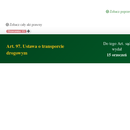
Zobacz poprzed
Zobacz cały akt prawny
Orzeczenia: 15
Do tego Art. są
Art. 97. Ustawa o transporcie
wydał
drogowym
15 orzeczeń