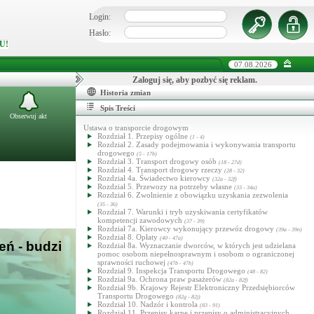
Login:
Hasło:
U!
07.08.2026
Zaloguj się, aby pozbyć się reklam.
Historia zmian
Spis Treści
Obserwuj akt
Ustawa o transporcie drogowym
Rozdział 1. Przepisy ogólne
(1 - 4)
Rozdział 2. Zasady podejmowania i wykonywania transportu
drogowego
(5 - 17b)
Rozdział 3. Transport drogowy osób
(18 - 27d)
Rozdział 4. Transport drogowy rzeczy
(28 - 32)
Rozdział 4a. Świadectwo kierowcy
(32a - 32f)
Rozdział 5. Przewozy na potrzeby własne
(33 - 34a)
Rozdział 6. Zwolnienie z obowiązku uzyskania zezwolenia
(35 - 36)
Rozdział 7. Warunki i tryb uzyskiwania certyfikatów
kompetencji zawodowych
(37 - 39)
Rozdział 7a. Kierowcy wykonujący przewóz drogowy
(39a - 39n)
Rozdział 8. Opłaty
(40 - 47a)
eń - budzi
Rozdział 8a. Wyznaczanie dworców, w których jest udzielana
pomoc osobom niepełnosprawnym i osobom o ograniczonej
sprawności ruchowej
(47b - 47h)
Rozdział 9. Inspekcja Transportu Drogowego
(48 - 82)
Rozdział 9a. Ochrona praw pasażerów
(82a - 82f)
Rozdział 9b. Krajowy Rejestr Elektroniczny Przedsiębiorców
Transportu Drogowego
(82g - 82j)
Rozdział 10. Nadzór i kontrola
(83 - 91)
Rozdział 11. Przepisy karne i przepisy o administracyjnych