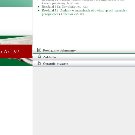
karach pieniężnych
(92 - 96)
Rozdział 11a. Uchylony
(96a - 96a)
Rozdział 12. Zmiany w przepisach obowiązujących, przepisy
przejściowe i końcowe
(97 - 110)
o Art. 97.
Powiązane dokumenty
Zakładki
Ostatnio otwarte