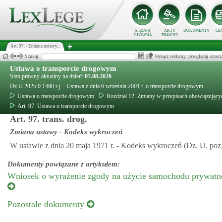
STRONA
AKTY
DOKUMENTY
CE
GŁÓWNA
PRAWNE
Art. 97. - Zmiana ustawy...
Szukaj:
Wyłącz reklamy, przeglądaj orz
Ustawa o transporcie drogowym
Stan prawny aktualny na dzień:
07.08.2026
Dz.U.2025.0.1490 t.j. - Ustawa z dnia 6 września 2001 r. o transporcie drogowym
Ustawa o transporcie drogowym
Rozdział 12. Zmiany w przepisach obowiązującyc
Art. 97. Ustawa o transporcie drogowym
Art. 97. trans. drog.
Zmiana ustawy - Kodeks wykroczeń
W ustawie z dnia 20 maja 1971 r. - Kodeks wykroczeń (Dz. U. poz.
Dokumenty powiązane z artykułem:
Wniosek o wyrażenie zgody na użycie samochodu prywatne
Pozostałe dokumenty