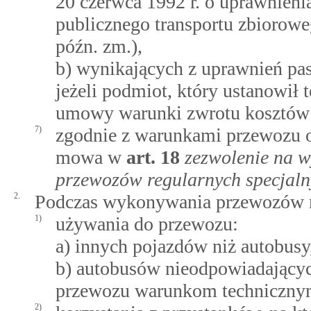
20 czerwca 1992 r. o uprawnien
publicznego transportu zbioroweg
późn. zm.),
b) wynikających z uprawnień pa
jeżeli podmiot, który ustanowił 
umowy warunki zwrotu kosztów 
7)
zgodnie z warunkami przewozu 
mowa w
art.
18
zezwolenie na 
przewozów regularnych specjal
2.
Podczas wykonywania przewozów re
1)
używania do przewozu:
a) innych pojazdów niż autobusy
b) autobusów nieodpowiadający
przewozu warunkom techniczny
2)