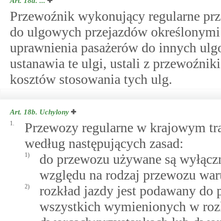
Art. 18a.
...
Przewoźnik wykonujący regularne pr
do ulgowych przejazdów określonymi 
uprawnienia pasażerów do innych ulgo
ustanawia te ulgi, ustali z przewoźn
kosztów stosowania tych ulg.
Art. 18b.
Uchylony
1.
Przewozy regularne w krajowym t
według następujących zasad:
1)
do przewozu używane są wyłącz
względu na rodzaj przewozu wa
2)
rozkład jazdy jest podawany do 
wszystkich wymienionych w rozk