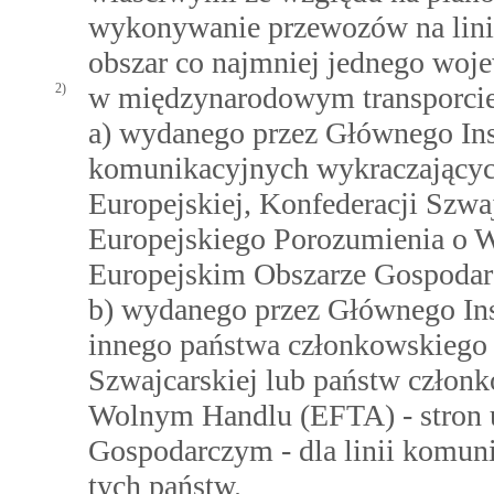
wykonywanie przewozów na lini
obszar co najmniej jednego woj
2)
w międzynarodowym transporci
a) wydanego przez Głównego Insp
komunikacyjnych wykraczającyc
Europejskiej, Konfederacji Szwa
Europejskiego Porozumienia o 
Europejskim Obszarze Gospoda
b) wydanego przez Głównego Ins
innego państwa członkowskiego 
Szwajcarskiej lub państw człon
Wolnym Handlu (EFTA) - stron
Gospodarczym - dla linii komun
tych państw.