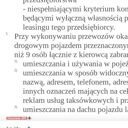
- niespełniającymi kryterium kon
będącymi wyłączną własnością p
leasingu tego przedsiębiorcy.
5.
Przy wykonywaniu przewozów okaz
drogowym pojazdem przeznaczonym 
niż 9 osób łącznie z kierowcą zabran
1)
umieszczania i używania w pojeź
2)
umieszczania w sposób widoczny 
nazwą, adresem, telefonem, adre
innych oznaczeń mających na celu
reklam usług taksówkowych i prz
3)
umieszczania na dachu pojazdu l
Orzeczenia: 880