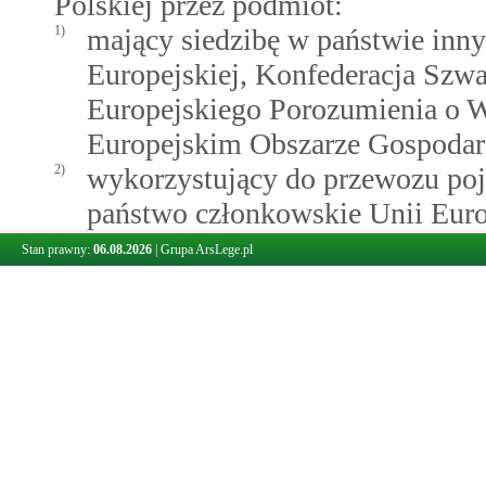
Polskiej przez podmiot:
1)
mający siedzibę w państwie inn
Europejskiej, Konfederacja Szw
Europejskiego Porozumienia o 
Europejskim Obszarze Gospoda
2)
wykorzystujący do przewozu poj
państwo członkowskie Unii Euro
państwo członkowskie Europejs
Stan prawny:
06.08.2026
|
Grupa ArsLege.pl
(EFTA) - strona umowy o Europ
- wymaga uzyskania zezwolenia 
drodze decyzji administracyjne
Przepisy
art.
22
załączniki do w
wykonywanie przewozów
, ust. 
2.
Zezwolenie, o którym mowa w ust. 