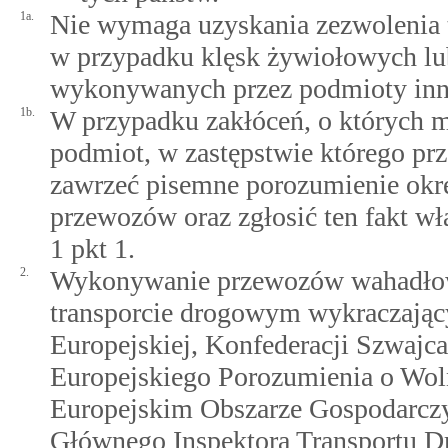
1a.
Nie wymaga uzyskania zezwoleni
w przypadku klęsk żywiołowych lu
wykonywanych przez podmioty innyc
1b.
W przypadku zakłóceń, o których m
podmiot, w zastępstwie którego p
zawrzeć pisemne porozumienie okre
przewozów oraz zgłosić ten fakt w
1 pkt 1.
2.
Wykonywanie przewozów wahadłow
transporcie drogowym wykraczając
Europejskiej, Konfederacji Szwajc
Europejskiego Porozumienia o Wo
Europejskim Obszarze Gospodarcz
Głównego Inspektora Transportu Dr