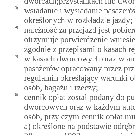
dworcach;przystankach lub dwo
3)
wsiadanie i wysiadanie pasażeró
określonych w rozkładzie jazdy;
4)
należność za przejazd jest pobie
otrzymuje potwierdzenie wniesie
zgodnie z przepisami o kasach re
5)
w kasach dworcowych oraz w aut
pasażerów opracowany przez pr
regulamin określający warunki 
osób, bagażu i rzeczy;
6)
cennik opłat został podany do p
dworcowych oraz w każdym auto
osób, przy czym cennik opłat mu
a) określone na podstawie odręb