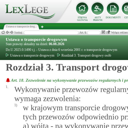
STRONA
AKTY
DOKUMENTY
CE
GŁÓWNA
PRAWNE
Ustawa o transporcie drog...
Szukaj:
Art./§
Wyłącz reklam
Ustawa o transporcie drogowym
Stan prawny aktualny na dzień:
06.08.2026
Dz.U.2025.0.1490 t.j. - Ustawa z dnia 6 września 2001 r. o transporcie drogowym
Ustawa o transporcie drogowym
Rozdział 3. Transport drogowy osób
Rozdział 3. Transport drog
Art. 18.
Zezwolenie na wykonywanie przewozów regularnych i p
1.
Wykonywanie przewozów regularny
wymaga zezwolenia:
1)
w krajowym transporcie drogowy
tych przewozów odpowiednio pr
a) wójta - na wykonywanie prze