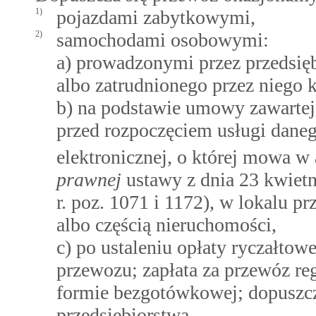
1)
pojazdami zabytkowymi,
2)
samochodami osobowymi:
a) prowadzonymi przez przedsię
albo zatrudnionego przez niego 
b) na podstawie umowy zawartej
przed rozpoczęciem usługi dane
elektronicznej, o której mowa w
prawnej
ustawy z dnia 23 kwietn
r. poz. 1071 i 1172), w lokalu 
albo częścią nieruchomości,
c) po ustaleniu opłaty ryczałtow
przewozu; zapłata za przewóz re
formie bezgotówkowej; dopuszcz
przedsiębiorstwa