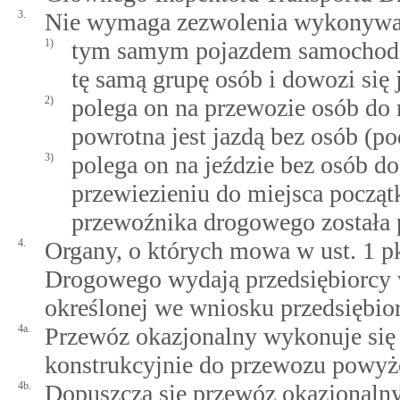
3.
Nie wymaga zezwolenia wykonywani
1)
tym samym pojazdem samochodowy
tę samą grupę osób i dowozi się
2)
polega on na przewozie osób do 
powrotna jest jazdą bez osób (po
3)
polega on na jeździe bez osób d
przewiezieniu do miejsca począt
przewoźnika drogowego została p
4.
Organy, o których mowa w ust. 1 pk
Drogowego wydają przedsiębiorcy w
określonej we wniosku przedsiębior
4a.
Przewóz okazjonalny wykonuje s
konstrukcyjnie do przewozu powyże
4b.
Dopuszcza się przewóz okazjonalny