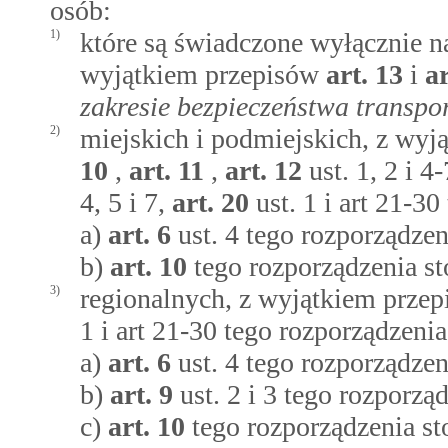
osób:
1)
które są świadczone wyłącznie na
wyjątkiem przepisów
art.
13
i
a
zakresie bezpieczeństwa transpo
2)
miejskich i podmiejskich, z wyj
10
,
art.
11
,
art.
12
ust. 1, 2 i 4
4, 5 i 7,
art.
20
ust. 1 i art 21-3
a)
art.
6
ust. 4 tego rozporządzen
b)
art.
10
tego rozporządzenia st
3)
regionalnych, z wyjątkiem przep
1 i art 21-30 tego rozporządzenia
a)
art.
6
ust. 4 tego rozporządzen
b)
art.
9
ust. 2 i 3 tego rozporzą
c)
art.
10
tego rozporządzenia sto