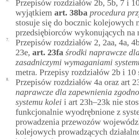
6.
Przepisów rozdziałów 2b, 5b, 7 i 10
wyjątkiem
art.
38ba
procedura prz
stosuje się do bocznic kolejowych 
przedsiębiorców wykonujących na 
7.
Przepisów rozdziałów 2, 2aa, 4a, 4b
23e,
art.
23fa
środki naprawcze dl
zasadniczymi wymaganiami systemu
metra. Przepisy rozdziałów 2b i 10
8.
Przepisów rozdziałów 4a oraz art 2
naprawcze dla zapewnienia zgodno
systemu kolei
i art 23h–23k nie stos
funkcjonalnie wyodrębnione z syste
prowadzenia przewozów wojewódzki
kolejowych prowadzących działalno