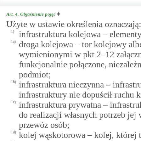
Art. 4.
Objaśnienie pojęć
Użyte w ustawie określenia oznaczają
1)
infrastruktura kolejowa – element
1a)
droga kolejowa – tor kolejowy alb
wymienionymi w pkt 2–12 załącznik
funkcjonalnie połączone, niezależn
podmiot;
1b)
infrastruktura nieczynna – infrastr
infrastruktury nie dopuścił ruchu 
1c)
infrastruktura prywatna – infrast
do realizacji własnych potrzeb jej 
przewóz osób;
1d)
kolej wąskotorowa – kolej, której