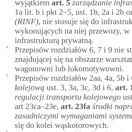
wyjątkiem
art.
5
zarządzanie infra
1a lit. b i pkt 2–5, ust. 1b, 2a i 2b 
(RINF)
, nie stosuje się do infrastr
wykonujących na niej przewozy, w
infrastrukturą prywatną.
4.
Przepisów rozdziałów 6, 7 i 9 nie st
znajdującej się na obszarze warszt
wagonowni lub lokomotywowni.
5.
Przepisów rozdziałów 2aa, 4a, 5b i
kolejową
ust. 3, 3a, 3c, 3d i 6,
art.
regulacji transportu kolejowego
ust
art 23ca–23e,
art.
23fa
środki napr
zasadniczymi wymaganiami systemu
się do kolei wąskotorowych.