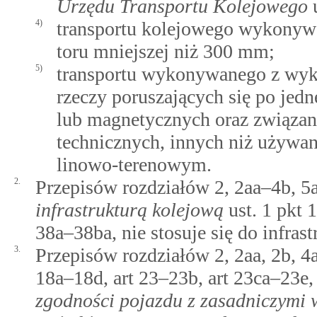
Urzędu Transportu Kolejowego
u
4)
transportu kolejowego wykonywa
toru mniejszej niż 300 mm;
5)
transportu wykonywanego z wyk
rzeczy poruszających się po jed
lub magnetycznych oraz związa
technicznych, innych niż używan
linowo-terenowym.
2.
Przepisów rozdziałów 2, 2aa–4b, 5
infrastrukturą kolejową
ust. 1 pkt 1
38a–38ba, nie stosuje się do infrast
3.
Przepisów rozdziałów 2, 2aa, 2b, 4a,
18a–18d, art 23–23b, art 23ca–23e
zgodności pojazdu z zasadniczymi