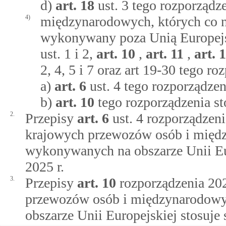
d)
art.
18
ust. 3 tego rozporządze
4)
międzynarodowych, których co n
wykonywany poza Unią Europejsk
ust. 1 i 2,
art.
10
,
art.
11
,
art.
1
2, 4, 5 i 7 oraz art 19-30 tego ro
а)
art.
6
ust. 4 tego rozporządzen
b)
art.
10
tego rozporządzenia st
2.
Przepisy
art.
6
ust. 4 rozporządze
krajowych przewozów osób i mię
wykonywanych na obszarze Unii Eur
2025 r.
3.
Przepisy
art.
10
rozporządzenia 20
przewozów osób i międzynarodow
obszarze Unii Europejskiej stosuje 