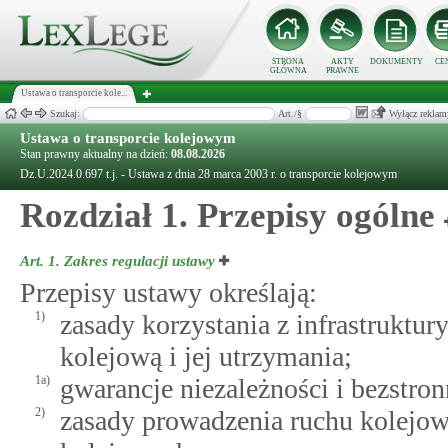
STRONA
AKTY
DOKUMENTY
CE
GŁÓWNA
PRAWNE
Ustawa o transporcie kole...
Szukaj:
Art./§
Wyłącz reklam
Ustawa o transporcie kolejowym
Stan prawny aktualny na dzień:
08.08.2026
Dz.U.2024.0.697 t.j. - Ustawa z dnia 28 marca 2003 r. o transporcie kolejowym
Rozdział 1. Przepisy ogólne
Art. 1.
Zakres regulacji ustawy
Przepisy ustawy określają:
1)
zasady korzystania z infrastruktury
kolejową i jej utrzymania;
1a)
gwarancje niezależności i bezstron
2)
zasady prowadzenia ruchu kolej