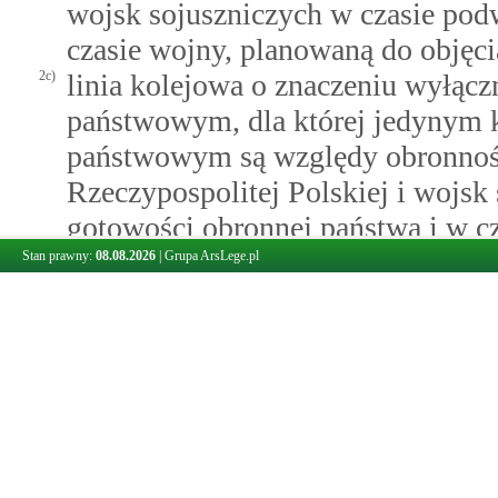
wojsk sojuszniczych w czasie pod
czasie wojny, planowaną do objęci
2c)
linia kolejowa o znaczeniu wyłącz
państwowym, dla której jedynym kr
państwowym są względy obronnośc
Rzeczypospolitej Polskiej i wojsk
gotowości obronnej państwa i w c
2d)
linia tramwajowa – tor tramwajow
Stan prawny:
08.08.2026
|
Grupa ArsLege.pl
budowlanymi, urządzeniami oraz i
techniczno-użytkową, przeznaczo
obsługi pasażerów, pieszych i ro
piesze, chodniki i drogi rowerowe;
3)
przyległy pas gruntu - grunty wzd
stronach, przeznaczone do zapewn