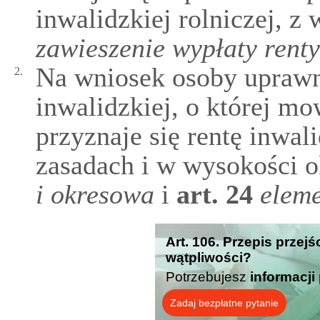
inwalidzkiej rolniczej, z
zawieszenie wypłaty renty
Na wniosek osoby uprawn
2.
inwalidzkiej, o której mow
przyznaje się rentę inwal
zasadach i w wysokości 
i okresowa
i
art.
24
eleme
Art. 106. Przepis przej
wątpliwości?
Potrzebujesz
informacji
Zadaj bezpłatne pytanie