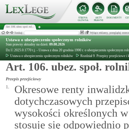
STRONA
AKTY
DOKUMENTY
CE
GŁÓWNA
PRAWNE
Art. 106. ubez. społ. rol...
Szukaj:
Wyłącz reklamy, przeglądaj orz
Ustawa o ubezpieczeniu społecznym rolników
Stan prawny aktualny na dzień:
09.08.2026
Dz.U.2025.0.1770 t.j. - Ustawa z dnia 20 grudnia 1990 r. o ubezpieczeniu społecznym ro
Ustawa o ubezpieczeniu społecznym rolników
Rozdział 9. Przepisy przejściowe i
Art. 106. ubez. społ. rol
Przepis przejściowy
Okresowe renty inwalidzk
1.
dotychczasowych przepisó
wysokości określonych w 
stosuje się odpowiednio p