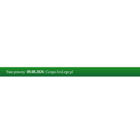
Stan prawny:
09.08.2026
|
Grupa ArsLege.pl