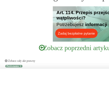
Art. 114. Przepis przej
wątpliwości?
Potrzebujesz
informacji
Zadaj bezpłatne pytanie
Zobacz poprzedni artyk
Zobacz cały akt prawny
Porównania: 1