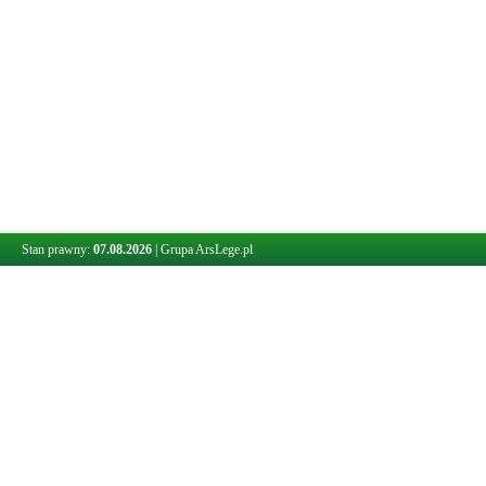
Stan prawny:
07.08.2026
|
Grupa ArsLege.pl