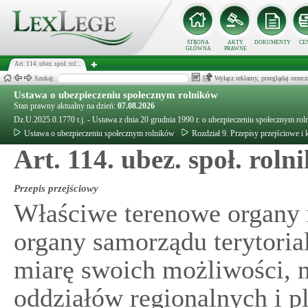
STRONA
AKTY
DOKUMENTY
CE
GŁÓWNA
PRAWNE
Art. 114. ubez. społ. rol...
Szukaj:
Wyłącz reklamy, przeglądaj orz
Ustawa o ubezpieczeniu społecznym rolników
Stan prawny aktualny na dzień:
07.08.2026
Dz.U.2025.0.1770 t.j. - Ustawa z dnia 20 grudnia 1990 r. o ubezpieczeniu społecznym ro
Ustawa o ubezpieczeniu społecznym rolników
Rozdział 9. Przepisy przejściowe i
Art. 114. ubez. społ. roln
Przepis przejściowy
Właściwe terenowe organy r
organy samorządu terytoria
miarę swoich możliwości, 
oddziałów regionalnych i 