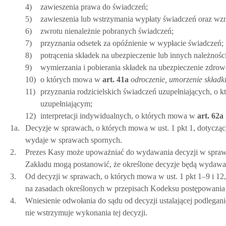
4)
zawieszenia prawa do świadczeń;
5)
zawieszenia lub wstrzymania wypłaty świadczeń oraz wz
6)
zwrotu nienależnie pobranych świadczeń;
7)
przyznania odsetek za opóźnienie w wypłacie świadczeń;
8)
potrącenia składek na ubezpieczenie lub innych należnośc
9)
wymierzania i pobierania składek na ubezpieczenie zdrowo
10)
o których mowa w
art.
41a
odroczenie, umorzenie składk
11)
przyznania rodzicielskich świadczeń uzupełniających, o k
uzupełniającym;
12)
interpretacji indywidualnych, o których mowa w
art.
62a
1a.
Decyzje w sprawach, o których mowa w ust. 1 pkt 1, dotycząc
wydaje w sprawach spornych.
2.
Prezes Kasy może upoważniać do wydawania decyzji w sprawa
Zakładu mogą postanowić, że określone decyzje będą wydawa
3.
Od decyzji w sprawach, o których mowa w ust. 1 pkt 1–9 i 12
na zasadach określonych w przepisach Kodeksu postępowania
4.
Wniesienie odwołania do sądu od decyzji ustalającej podlegani
nie wstrzymuje wykonania tej decyzji.