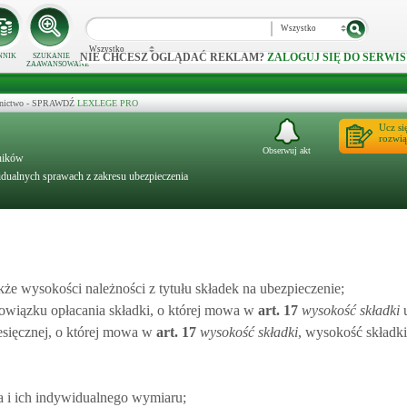
Wszystko
Wszystko
NIE CHCESZ OGLĄDAĆ REKLAM?
ZALOGUJ SIĘ DO SERWIS
NNIK
SZUKANIE
ZAAWANSOWANE
ecznictwo - SPRAWDŹ
LEXLEGE PRO
Ucz si
rozwią
Obserwuj akt
lników
dualnych sprawach z zakresu ubezpieczenia
kże wysokości należności z tytułu składek na ubezpieczenie;
owiązku opłacania składki, o której mowa w
art.
17
wysokość składki
u
esięcznej, o której mowa w
art.
17
wysokość składki
, wysokość składki,
a i ich indywidualnego wymiaru;