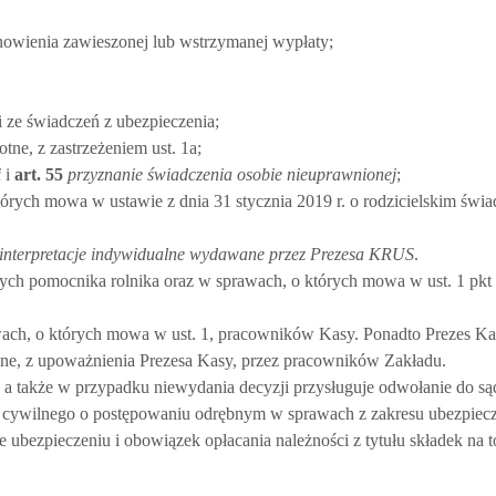
nowienia zawieszonej lub wstrzymanej wypłaty;
i ze świadczeń z ubezpieczenia;
tne, z zastrzeżeniem ust. 1a;
i
i
art.
55
przyznanie świadczenia osobie nieuprawnionej
;
tórych mowa w ustawie z dnia 31 stycznia 2019 r. o rodzicielskim świ
interpretacje indywidualne wydawane przez Prezesa KRUS
.
ych pomocnika rolnika oraz w sprawach, o których mowa w ust. 1 pkt 
ch, o których mowa w ust. 1, pracowników Kasy. Ponadto Prezes Kas
ne, z upoważnienia Prezesa Kasy, przez pracowników Zakładu.
, a także w przypadku niewydania decyzji przysługuje odwołanie do są
 cywilnego o postępowaniu odrębnym w sprawach z zakresu ubezpiecz
e ubezpieczeniu i obowiązek opłacania należności z tytułu składek na 