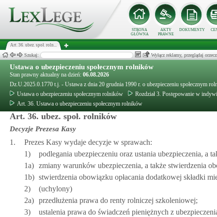
STRONA
AKTY
DOKUMENTY
CE
GŁÓWNA
PRAWNE
Art. 36. ubez. społ. roln...
Szukaj:
Wyłącz reklamy, przeglądaj orz
Ustawa o ubezpieczeniu społecznym rolników
Stan prawny aktualny na dzień:
06.08.2026
Dz.U.2025.0.1770 t.j. - Ustawa z dnia 20 grudnia 1990 r. o ubezpieczeniu społecznym ro
Ustawa o ubezpieczeniu społecznym rolników
Rozdział 3. Postępowanie w indywi
Art. 36. Ustawa o ubezpieczeniu społecznym rolników
Art. 36. ubez. społ. rolników
Decyzje Prezesa Kasy
1.
Prezes Kasy wydaje decyzje w sprawach:
1)
podlegania ubezpieczeniu oraz ustania ubezpieczenia, a ta
1a)
zmiany warunków ubezpieczenia, a także stwierdzenia ob
1b)
stwierdzenia obowiązku opłacania dodatkowej składki mi
2)
(uchylony)
2a)
przedłużenia prawa do renty rolniczej szkoleniowej;
3)
ustalenia prawa do świadczeń pieniężnych z ubezpieczeni