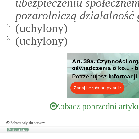
ubezpieczeniu społecznem
pozarolniczą działalność
(uchylony)
4.
(uchylony)
5.
Art. 39a. Czynności or
oświadczenia o ko... - 
Potrzebujesz
informacji
Zadaj bezpłatne pytanie
Zobacz poprzedni artyk
Zobacz cały akt prawny
Porównania: 1