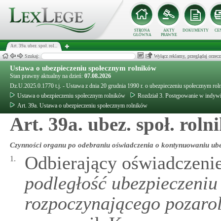
STRONA
AKTY
DOKUMENTY
CE
GŁÓWNA
PRAWNE
Art. 39a. ubez. społ. rol...
Szukaj:
Wyłącz reklamy, przeglądaj orz
Ustawa o ubezpieczeniu społecznym rolników
Stan prawny aktualny na dzień:
07.08.2026
Dz.U.2025.0.1770 t.j. - Ustawa z dnia 20 grudnia 1990 r. o ubezpieczeniu społecznym ro
Ustawa o ubezpieczeniu społecznym rolników
Rozdział 3. Postępowanie w indywi
Art. 39a. Ustawa o ubezpieczeniu społecznym rolników
Art. 39a. ubez. społ. rol
Czynności organu po odebraniu oświadczenia o kontynuowaniu ube
Odbierający oświadczeni
1.
podległość ubezpieczeniu
rozpoczynającego pozarol