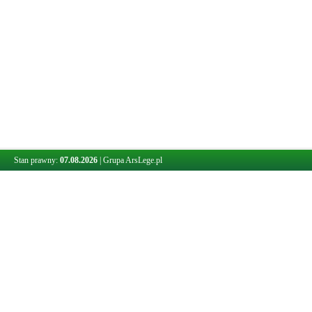
Stan prawny:
07.08.2026
|
Grupa ArsLege.pl