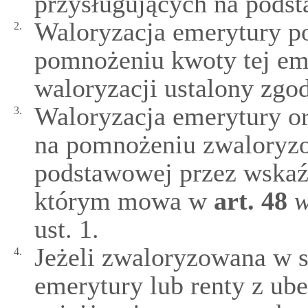
przysługujących na podst
Waloryzacja emerytury p
2.
pomnożeniu kwoty tej em
waloryzacji ustalony zgo
Waloryzacja emerytury or
3.
na pomnożeniu zwaloryz
podstawowej przez wskaź
którym mowa w
art.
48
w
ust. 1.
Jeżeli zwaloryzowana w s
4.
emerytury lub renty z ube