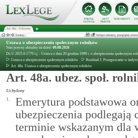
STRONA
AKTY
DOKUMENTY
CE
GŁÓWNA
PRAWNE
Art. 48a. - Uchylony
Szukaj:
Wyłącz reklamy, przeglądaj orz
Ustawa o ubezpieczeniu społecznym rolników
Stan prawny aktualny na dzień:
09.08.2026
Dz.U.2025.0.1770 t.j. - Ustawa z dnia 20 grudnia 1990 r. o ubezpieczeniu społecznym ro
Ustawa o ubezpieczeniu społecznym rolników
Rozdział 3. Postępowanie w indywi
Art. 48a. Ustawa o ubezpieczeniu społecznym rolników
Art. 48a. ubez. społ. rol
Uchylony
Emerytura podstawowa ora
1.
ubezpieczenia podlegają 
terminie wskazanym dla w