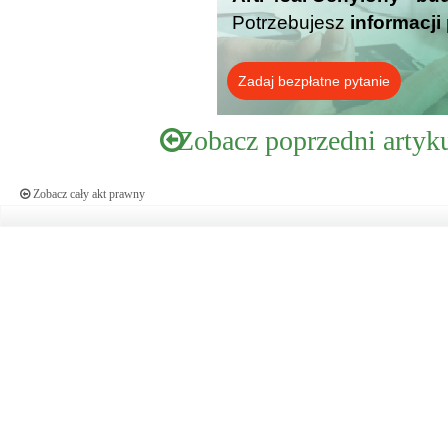
Potrzebujesz
informacji
Zadaj bezpłatne pytanie
Zobacz poprzedni artyk
Zobacz cały akt prawny