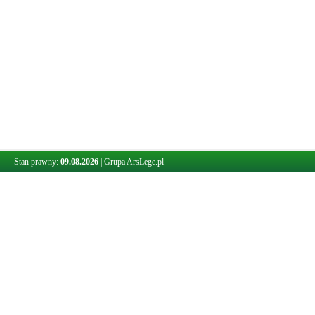
Stan prawny:
09.08.2026
|
Grupa ArsLege.pl