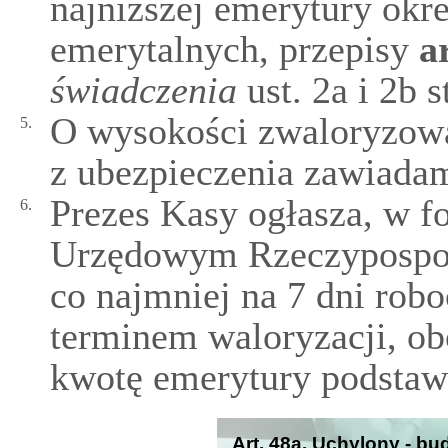
najniższej emerytury okr
emerytalnych, przepisy
a
świadczenia
ust. 2a i 2b 
O wysokości zwaloryzowa
5.
z ubezpieczenia zawiadam
Prezes Kasy ogłasza, w 
6.
Urzędowym Rzeczypospoli
co najmniej na 7 dni rob
terminem waloryzacji, ob
kwotę emerytury podstaw
Art. 48a. Uchylony - bu