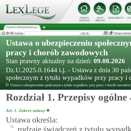
STRONA
AKTY
DOKUMENTY
CE
GŁÓWNA
PRAWNE
Ustawa o ubezpieczeniu sp...
Szukaj:
Art./§
Wyłącz reklam
Ustawa o ubezpieczeniu społeczn
pracy i chorób zawodowych
Stan prawny aktualny na dzień:
09.08.2026
Dz.U.2025.0.1644 t.j. - Ustawa z dnia 30 paź
społecznym z tytułu wypadków przy pracy 
Ustawa o ubezpieczeniu społecznym z tytułu wypadków przy pracy i chorób zawodow
Rozdział 1. Przepisy ogólne
Art. 1.
Zakres ustawy
Ustawa określa:
1)
rodzaje świadczeń z tytułu wypad