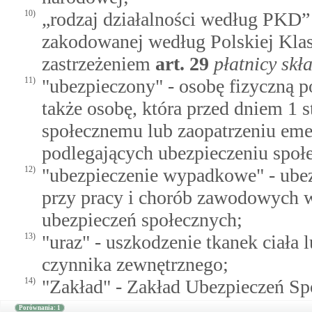
10)
„rodzaj działalności według PKD” 
zakodowanej według Polskiej Klas
zastrzeżeniem
art.
29
płatnicy sk
11)
"ubezpieczony" - osobę fizyczną 
także osobę, która przed dniem 1 s
społecznemu lub zaopatrzeniu em
podlegających ubezpieczeniu społ
12)
"ubezpieczenie wypadkowe" - ubez
przy pracy i chorób zawodowych 
ubezpieczeń społecznych;
13)
"uraz" - uszkodzenie tkanek ciała
czynnika zewnętrznego;
14)
"Zakład" - Zakład Ubezpieczeń Sp
Porównania: 1