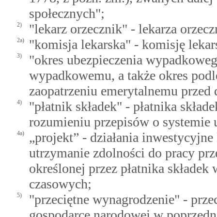
społecznych";
2)
"lekarz orzecznik" - lekarza orze
2a)
"komisja lekarska" - komisję lek
3)
"okres ubezpieczenia wypadkowego
wypadkowemu, a także okres podl
zaopatrzeniu emerytalnemu przed d
4)
"płatnik składek" - płatnika skła
rozumieniu przepisów o systemie 
4a)
„projekt” - działania inwestycyjn
utrzymanie zdolności do pracy prz
określonej przez płatnika składek
czasowych;
5)
"przeciętne wynagrodzenie" - prz
gospodarce narodowej w poprzedn