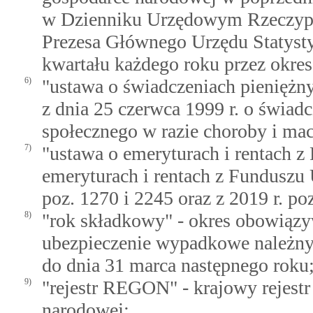
w Dzienniku Urzędowym Rzeczypos
Prezesa Głównego Urzędu Statysty
kwartału każdego roku przez okres
6)
"ustawa o świadczeniach pieniężn
z dnia 25 czerwca 1999 r. o świad
społecznego w razie choroby i mac
7)
"ustawa o emeryturach i rentach z 
emeryturach i rentach z Funduszu 
poz. 1270 i 2245 oraz z 2019 r. poz
8)
"rok składkowy" - okres obowiązy
ubezpieczenie wypadkowe należnyc
do dnia 31 marca następnego roku
9)
"rejestr REGON" - krajowy rejes
narodowej;