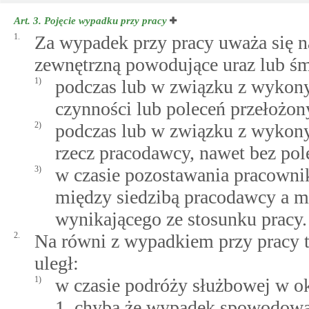
Art. 3.
Pojęcie wypadku przy pracy
1.
Za wypadek przy pracy uważa się n
zewnętrzną powodujące uraz lub śmi
1)
podczas lub w związku z wykon
czynności lub poleceń przełożon
2)
podczas lub w związku z wykon
rzecz pracodawcy, nawet bez pol
3)
w czasie pozostawania pracowni
między siedzibą pracodawcy a 
wynikającego ze stosunku pracy.
2.
Na równi z wypadkiem przy pracy t
uległ:
1)
w czasie podróży służbowej w ok
1, chyba że wypadek spowodowa