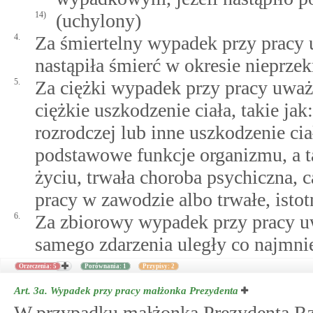
14)
(uchylony)
4.
Za śmiertelny wypadek przy pracy
nastąpiła śmierć w okresie nieprze
5.
Za ciężki wypadek przy pracy uważ
ciężkie uszkodzenie ciała, takie ja
rozrodczej lub inne uszkodzenie cia
podstawowe funkcje organizmu, a ta
życiu, trwała choroba psychiczna, 
pracy w zawodzie albo trwałe, istot
6.
Za zbiorowy wypadek przy pracy u
samego zdarzenia uległy co najmni
Orzeczenia: 5
Porównania: 1
Przypisy: 2
Art. 3a.
Wypadek przy pracy małżonka Prezydenta
W przypadku małżonka Prezydenta Rz