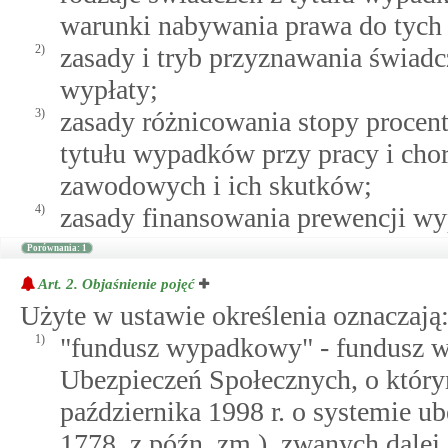
warunki nabywania prawa do tych
2)
zasady i tryb przyznawania świadc
wypłaty;
3)
zasady różnicowania stopy procent
tytułu wypadków przy pracy i ch
zawodowych i ich skutków;
4)
zasady finansowania prewencji w
Porównania: 1
Art. 2.
Objaśnienie pojęć
Użyte w ustawie określenia oznaczają
1)
"fundusz wypadkowy" - fundusz 
Ubezpieczeń Społecznych, o któr
października 1998 r. o systemie ub
1778, z późn. zm.), zwanych dalej