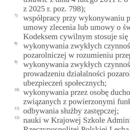
z 2025 r. poz. 798);
7)
współpracy przy wykonywaniu p
umowy zlecenia lub umowy o świ
Kodeksem cywilnym stosuje się p
8)
wykonywania zwykłych czynnośc
pozarolniczej w rozumieniu prze
9)
wykonywania zwykłych czynnośc
prowadzeniu działalności pozaro
ubezpieczeń społecznych;
10)
wykonywania przez osobę duchow
związanych z powierzonymi funk
11)
odbywania służby zastępczej;
12)
nauki w Krajowej Szkole Adminis
Rzeczypospolitej Polskiej Lecha