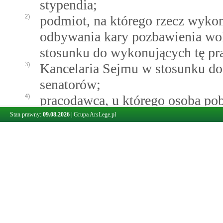
stypendia;
2)
podmiot, na którego rzecz wykon
odbywania kary pozbawienia wol
stosunku do wykonujących tę pra
3)
Kancelaria Sejmu w stosunku do
senatorów;
4)
pracodawca, u którego osoba pob
szkolenie, przygotowanie zawodo
Stan prawny:
09.08.2026
|
Grupa ArsLege.pl
osoba pobierająca stypendium o
działaniach w zakresie reintegra
pobierającej stypendium w okres
przygotowania zawodowego doros
zakresie reintegracji społecznej
powiatowy urząd pracy lub przez