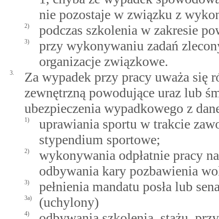
nie pozostaje w związku z wyk
2)
podczas szkolenia w zakresie p
3)
przy wykonywaniu zadań zlecony
organizacje związkowe.
3.
Za wypadek przy pracy uważa się r
zewnętrzną powodujące uraz lub śmi
ubezpieczenia wypadkowego z dane
1)
uprawiania sportu w trakcie zaw
stypendium sportowe;
2)
wykonywania odpłatnie pracy na
odbywania kary pozbawienia wol
3)
pełnienia mandatu posła lub sena
3a)
(uchylony)
4)
odbywania szkolenia, stażu, pr