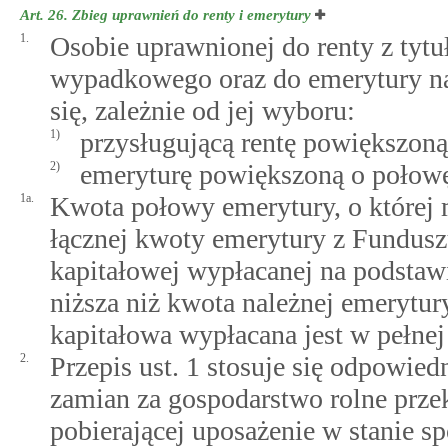
Art. 26.
Zbieg uprawnień do renty i emerytury
1.
Osobie uprawnionej do renty z tytu
wypadkowego oraz do emerytury na
się, zależnie od jej wyboru:
1)
przysługującą rentę powiększon
2)
emeryturę powiększoną o połowę
1a.
Kwota połowy emerytury, o której 
łącznej kwoty emerytury z Fundus
kapitałowej wypłacanej na podstaw
niższa niż kwota należnej emerytur
kapitałowa wypłacana jest w pełne
2.
Przepis ust. 1 stosuje się odpowie
zamian za gospodarstwo rolne prze
pobierającej uposażenie w stanie 