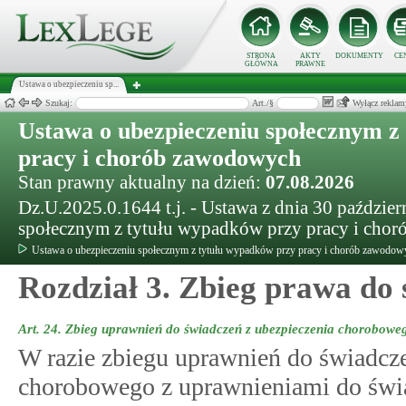
STRONA
AKTY
DOKUMENTY
CE
GŁÓWNA
PRAWNE
Ustawa o ubezpieczeniu sp...
Szukaj:
Art./§
Wyłącz reklam
Ustawa o ubezpieczeniu społecznym z
pracy i chorób zawodowych
Stan prawny aktualny na dzień:
07.08.2026
Dz.U.2025.0.1644 t.j. - Ustawa z dnia 30 paździer
społecznym z tytułu wypadków przy pracy i cho
Ustawa o ubezpieczeniu społecznym z tytułu wypadków przy pracy i chorób zawodow
Rozdział 3. Zbieg prawa do
Art. 24.
Zbieg uprawnień do świadczeń z ubezpieczenia chorobowe
W razie zbiegu uprawnień do świadcze
chorobowego z uprawnieniami do świ