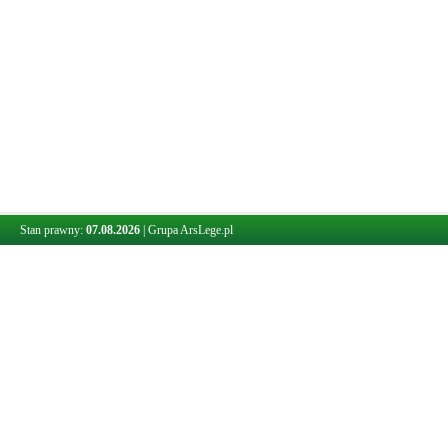
Stan prawny:
07.08.2026
|
Grupa ArsLege.pl