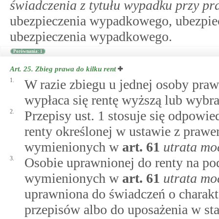
świadczenia z tytułu wypadku przy p
ubezpieczenia wypadkowego, ubezpie
ubezpieczenia wypadkowego.
Porównania: 1
Art. 25.
Zbieg prawa do kilku rent
1.
W razie zbiegu u jednej osoby praw
wypłaca się rentę wyższą lub wybra
2.
Przepisy ust. 1 stosuje się odpowi
renty określonej w ustawie z praw
wymienionych w
art.
61
utrata mo
3.
Osobie uprawnionej do renty na po
wymienionych w
art.
61
utrata mo
uprawniona do świadczeń o charak
przepisów albo do uposażenia w s