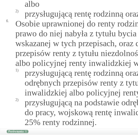
albo
2)
przysługującą rentę rodzinną ora
6.
Osobie uprawnionej do renty rodzi
prawo do niej nabyła z tytułu by
wskazanej w tych przepisach, oraz 
przepisów renty z tytułu niezdolnoś
albo policyjnej renty inwalidzkiej 
1)
przysługującą rentę rodzinną or
odrębnych przepisów renty z tyt
inwalidzkiej albo policyjnej rent
2)
przysługującą na podstawie odrę
do pracy, wojskową rentę inwalid
25% renty rodzinnej.
Porównania: 1