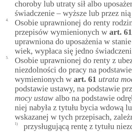
choroby lub utraty sił albo uposaże
świadczenie – wyższe lub przez nią 
4.
Osobie uprawnionej do renty rodzi
przepisów wymienionych w
art.
61
uprawniona do uposażenia w stani
wiek, wypłaca się jedno świadczeni
5.
Osobie uprawnionej do renty z ube
niezdolności do pracy na podstawi
wymienionych w
art.
61
utrata mo
podstawie ustawy, na podstawie 
mocy ustaw
albo na podstawie odrę
niej nabyła z tytułu bycia wdową
wskazanej w tych przepisach, zależ
1)
przysługującą rentę z tytułu nie